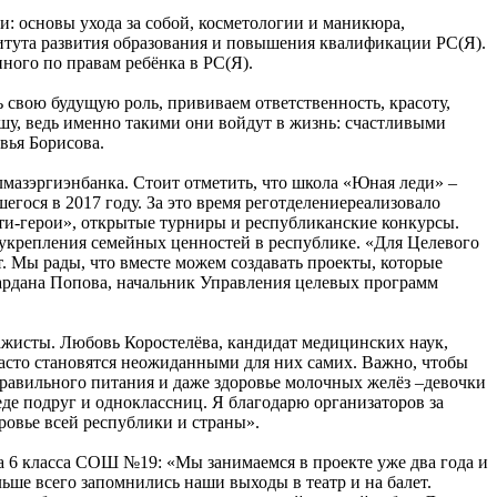
и: основы ухода за собой, косметологии и маникюра,
итута развития образования и повышения квалификации РС(Я).
ого по правам ребёнка в РС(Я).
свою будущую роль, прививаем ответственность, красоту,
ушу, ведь именно такими они войдут в жизнь: счастливыми
вья Борисова.
мазэргиэнбанка. Стоит отметить, что школа «Юная леди» –
гося в 2017 году. За это время реготделениереализовало
ти-герои», открытые турниры и республиканские конкурсы.
 укрепления семейных ценностей в республике. «Для Целевого
. Мы рады, что вместе можем создавать проекты, которые
Сардана Попова, начальник Управления целевых программ
ажисты. Любовь Коростелёва, кандидат медицинских наук,
часто становятся неожиданными для них самих. Важно, чтобы
правильного питания и даже здоровье молочных желёз –девочки
де подруг и одноклассниц. Я благодарю организаторов за
ровье всей республики и страны».
а 6 класса СОШ №19: «Мы занимаемся в проекте уже два года и
льше всего запомнились наши выходы в театр и на балет.