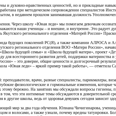
иены и духовно-нравственных ценностей, но и прикладные навык
азработана при методическом сопровождении специалистов Инст
пытом, в недавнем прошлом занимавшая должность Уполномоченн
ения. Через школу «Юная леди» мы помогаем девочкам осознать 
ображаются наши ученицы – и внешне, и внутренне. Это радует д
ь Якутского регионального отделения «Матерей России» Праско
фонда будущих поколений РС(Я), а также компании АЛРОСА и Ал
утского регионального отделения ВОО «Матери России», начавше
«Школа будущей семьи» и «Школа будущей матери», проект «Де
ду для всестороннего развития детей, поддержки материнства и
ссии» – это доверие, общие ценности и долгосрочный результат
Школа «Юная леди» – яркий пример такой работы», — отметила 
: преподаватели, врачи, разные специалисты, парикмахеры, виз
 глубокие физиологические и гормональные изменения, которые 
 к этому бережно. На занятиях мы обсуждали вопросы гигиены, 
в том, что эти интимные темы обсуждаются в доверительной сре
в другие школы, ведь от здоровья девушек сегодня зависит здо
жающий мир за два года обучения. Юлиана Чичигинарова, учениц
лицом и волосами, а также узнали, почему вредны татуировки. Бо