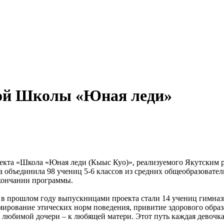
ной Школы «Юная леди»
оекта «Школа «Юная леди (Кыыс Куо)», реализуемого Якутским
 объединила 98 учениц 5-6 классов из средних общеобразоват
кончании программы.
да, в прошлом году выпускницами проекта стали 14 учениц гимн
рмирование этических норм поведения, привитие здорового обра
т любимой дочери – к любящей матери. Этот путь каждая девочк