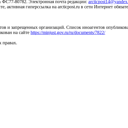
№ ФС77-80782. Электронная почта редакции:
arcticpost14@yandex
 активная гиперссылка на arcticpost.ru в сети Интернет обязате
тов и запрещенных организаций. Список иноагентов опубликов
кован на сайте
https://minjust.gov.ru/ru/documents/7822/
х правах.