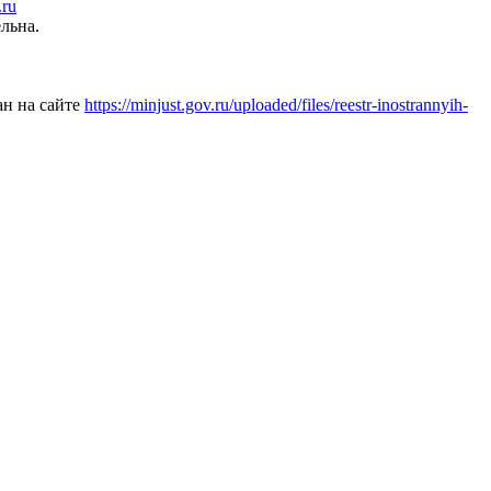
.ru
льна.
ан на сайте
https://minjust.gov.ru/uploaded/files/reestr-inostrannyih-