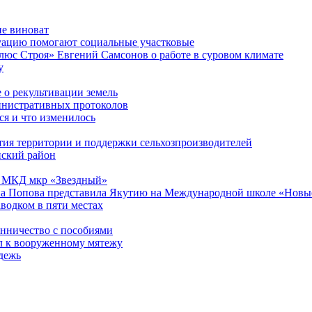
не виноват
уацию помогают социальные участковые
люс Строя» Евгений Самсонов о работе в суровом климате
у
 о рекультивации земель
инистративных протоколов
я и что изменилось
тия территории и поддержки сельхозпроизводителей
нский район
13 МКД мкр «Звездный»
а Попова представила Якутию на Международной школе «Новые
водком в пяти местах
енничество с пособиями
л к вооруженному мятежу
дежь