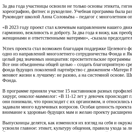
За два года участницы освоили не только основы этикета, гиг
хореографию, фитнес и рукоделие. Учебная программа была р
Руководит школой Анна Соловьёва – педагог с многолетним о
«В 2023 году проект стал ключевым направлением нашего движ
гармонию, вежливость и доброту. За два года я вижу, как пре
женщинами и ответственными матерями», -сказала председател
Успех проекта стал возможен благодаря поддержке Целевого 
одно из направлений многолетнего сотрудничества Фонда и Як
целый ряд значимых инициатив: просветительские программы 
Все они объединены общей целью – создать благоприятную сре
фонда будущих поколений партнёрство с движением «Матери Ро
меняют жизни к лучшему: не разово, а на системной основе. 
Фонда.
В программе приняли участие 15 наставников разных профилей
хирург, онколог-маммолог: «В 11-12 лет у девочек происходят
они понимали, что происходит с их организмом, и относились
задавали много вдумчивых вопросов. Особая ценность проекта 
внимание к здоровью будущих мам и желаю проекту расширения 
Выпускницы делятся, как изменился их взгляд на себя и окру
усвоили главное: этикет, культуру общения, правила ухода за 