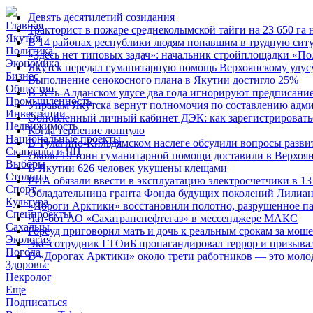
Девять десятилетий созидания
Главная
Тракторист в пожаре среднеколымской тайги на 23 650 га 
Якутия
В 14 районах республики людям попавшим в трудную сит
Политика
«Здесь нет типовых задач»: начальник стройплощадки «По
Экономика
Якутск передал гуманитарную помощь Верхоянскому улус
Бизнес
Выполнение сенокосного плана в Якутии достигло 25%
Общество
В Усть-Алданском улусе два года игнорируют предписание
Промышленность
Управам Якутска вернут полномочия по составлению адм
Инвестиции
Обновленный личный кабинет ДЭК: как зарегистрироватьс
Недвижимость
Когда терпение лопнуло
Национальные проекты
В Тулагино-Кильдямском наслеге обсудили вопросы разви
Скандалы и ЧП
Около 19 тонн гуманитарной помощи доставили в Верхоя
Выборы
В Якутии 626 человек укушены клещами
Столица
РИА обязали ввести в эксплуатацию электросчетчики в 
Спорт
Обладательница гранта Фонда будущих поколений Лилиан
Культура
«Дороги Арктики» восстановили полотно, разрушенное па
Спецпроекты
Чат-бот АО «Сахатранснефтегаз» в мессенджере МАКС
Сахалыы
Горсуд приговорил мать и дочь к реальным срокам за мош
Экология
Экс-сотрудник ГТОиБ пропагандировал террор и призыва
Погода
В «Дорогах Арктики» около трети работников — это моло
Здоровье
Некролог
Еще
Подписаться