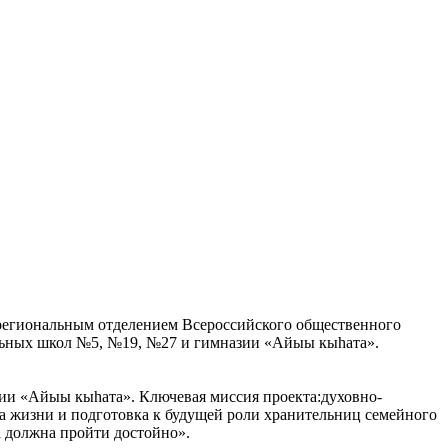
 региональным отделением Всероссийского общественного
ельных школ №5, №19, №27 и гимназии «Айыы кыһата».
азии «Айыы кыһата». Ключевая миссия проекта:духовно-
за жизни и подготовка к будущей роли хранительниц семейного
а должна пройти достойно».