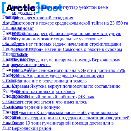
Кыһалҕаны быһаарарга отчуттар үөһэттэн көмө
көрдүүллэр
Главная
Девять десятилетий созидания
Якутия
Тракторист в пожаре среднеколымской тайги на 23 650 га
Политика
не виноват
Экономика
В 14 районах республики людям попавшим в трудную
Бизнес
ситуацию помогают социальные участковые
Общество
«Здесь нет типовых задач»: начальник стройплощадки
Промышленность
«Полюс Строя» Евгений Самсонов о работе в суровом
Инвестиции
климате
Недвижимость
Якутск передал гуманитарную помощь Верхоянскому
Национальные проекты
улусу
Скандалы и ЧП
Выполнение сенокосного плана в Якутии достигло 25%
Выборы
В Усть-Алданском улусе два года игнорируют
Столица
предписание о рекультивации земель
Спорт
Управам Якутска вернут полномочия по составлению
Культура
административных протоколов
Спецпроекты
Обновленный личный кабинет ДЭК: как
Сахалыы
зарегистрироваться и что изменилось
Экология
Когда терпение лопнуло
Погода
В Тулагино-Кильдямском наслеге обсудили вопросы
Здоровье
развития территории и поддержки сельхозпроизводителей
Некролог
Около 19 тонн гуманитарной помощи доставили в
Еще
Верхоянский район