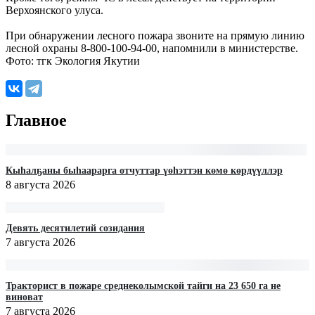
Верхоянского улуса.
При обнаружении лесного пожара звоните на прямую линию
лесной охраны 8-800-100-94-00, напомнили в министерстве.
Фото: тгк Экология Якутии
Главное
Кыһалҕаны быһаарарга отчуттар үөһэттэн көмө көрдүүллэр
8 августа 2026
Девять десятилетий созидания
7 августа 2026
Тракторист в пожаре среднеколымской тайги на 23 650 га не
виноват
7 августа 2026