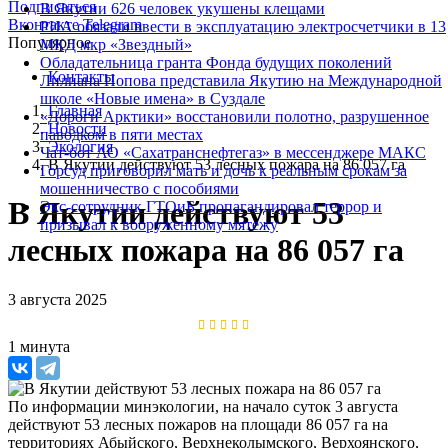
Подписаться
В Якутии 626 человек укушены клещами
Вконтакте
Telegram
РИА обязали ввести в эксплуатацию электросчетчики в 13
Популярное
МКД мкр «Звездный»
Обладательница гранта Фонда будущих поколений
Контакты
Лилиана Попова представила Якутию на Международной
школе «Новые имена» в Суздале
Главная
«Дороги Арктики» восстановили полотно, разрушенное
Новости
паводком в пяти местах
Экология
Чат-бот АО «Сахатранснефтегаз» в мессенджере МАКС
В Якутии действуют 53 лесных пожара на 86 057 га
Горсуд приговорил мать и дочь к реальным срокам за
мошенничество с пособиями
В Якутии действуют 53
Экс-сотрудник ГТОиБ пропагандировал террор и
призывал к вооруженному мятежу
лесных пожара на 86 057 га
3 августа 2025
1 минута
По информации минэкологии, на начало суток 3 августа
действуют 53 лесных пожаров на площади 86 057 га на
территориях Абыйского, Верхнеколымского, Верхоянского,