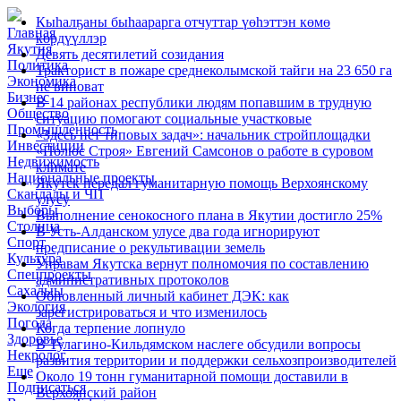
Кыһалҕаны быһаарарга отчуттар үөһэттэн көмө
Главная
көрдүүллэр
Якутия
Девять десятилетий созидания
Политика
Тракторист в пожаре среднеколымской тайги на 23 650 га
Экономика
не виноват
Бизнес
В 14 районах республики людям попавшим в трудную
Общество
ситуацию помогают социальные участковые
Промышленность
«Здесь нет типовых задач»: начальник стройплощадки
Инвестиции
«Полюс Строя» Евгений Самсонов о работе в суровом
Недвижимость
климате
Национальные проекты
Якутск передал гуманитарную помощь Верхоянскому
Скандалы и ЧП
улусу
Выборы
Выполнение сенокосного плана в Якутии достигло 25%
Столица
В Усть-Алданском улусе два года игнорируют
Спорт
предписание о рекультивации земель
Культура
Управам Якутска вернут полномочия по составлению
Спецпроекты
административных протоколов
Сахалыы
Обновленный личный кабинет ДЭК: как
Экология
зарегистрироваться и что изменилось
Погода
Когда терпение лопнуло
Здоровье
В Тулагино-Кильдямском наслеге обсудили вопросы
Некролог
развития территории и поддержки сельхозпроизводителей
Еще
Около 19 тонн гуманитарной помощи доставили в
Подписаться
Верхоянский район