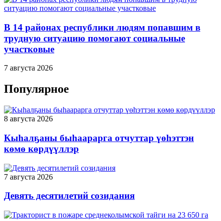
В 14 районах республики людям попавшим в
трудную ситуацию помогают социальные
участковые
7 августа 2026
Популярное
8 августа 2026
Кыһалҕаны быһаарарга отчуттар үөһэттэн
көмө көрдүүллэр
7 августа 2026
Девять десятилетий созидания