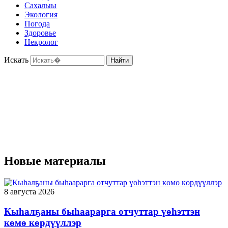
Сахалыы
Экология
Погода
Здоровье
Некролог
Искать
Найти
Новые материалы
8 августа 2026
Кыһалҕаны быһаарарга отчуттар үөһэттэн
көмө көрдүүллэр