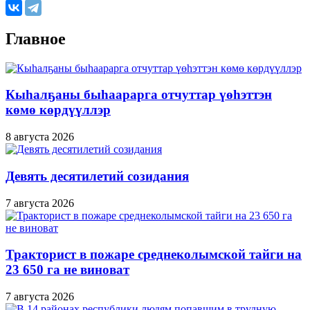
Главное
Кыһалҕаны быһаарарга отчуттар үөһэттэн
көмө көрдүүллэр
8 августа 2026
Девять десятилетий созидания
7 августа 2026
Тракторист в пожаре среднеколымской тайги на
23 650 га не виноват
7 августа 2026