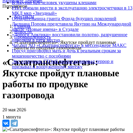
Вконтакте
Telegram
В Якутии 626 человек укушены клещами
Популярное
РИА обязали ввести в эксплуатацию электросчетчики в 13
МКД мкр «Звездный»
Контакты
Обладательница гранта Фонда будущих поколений
Лилиана Попова представила Якутию на Международной
Главная
школе «Новые имена» в Суздале
Новости
«Дороги Арктики» восстановили полотно, разрушенное
Промышленность
паводком в пяти местах
«Сахатранснефтегаз»: Якутске пройдут плановые
Чат-бот АО «Сахатранснефтегаз» в мессенджере МАКС
работы по продувке газопровода
Горсуд приговорил мать и дочь к реальным срокам за
мошенничество с пособиями
«Сахатранснефтегаз»:
Экс-сотрудник ГТОиБ пропагандировал террор и
призывал к вооруженному мятежу
Якутске пройдут плановые
работы по продувке
газопровода
20 мая 2026
1 минута