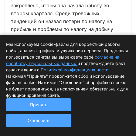
закреплено, чтобы она начала работу во
втором квартале. Среди тревожных
тенденций он назвал потери по налогу на
прибыль и проблемы по налогу на добычу
полезных ископаемых, прежде всего по
Мы используем cookie-файлы для корректной работы
алмазам. Депутаты, по его словам,
сайта, анализа трафика и улучшения сервиса. Продолжая
заинтересованы в том, чтобы статьи
пользоваться сайтом вы выражаете своё
согласие на
расходов, принятые с их участием,
обработку персональных данных
и подтверждаете факт
оставались максимально стабильными.
ознакомления с
Политикой конфиденциальности.
Нажимая "Принять" продолжится сбор и использование
файлов cookie. Нажимая "Отклонить" сбор файлов cookie
Сам Иван Алексеев в комментарии для
не будет проводиться, за исключением обязательных для
прессы отметил, что год дался непросто:
функционирования сайта.
сказывались внешнее санкционное давление,
Принять
непредсказуемость налоговых поступлений и
кассовые разрывы. Тем не менее налоговые
Отклонить
доходы исполнены на 99 процентов плана, а
консолидированный бюджет республики на