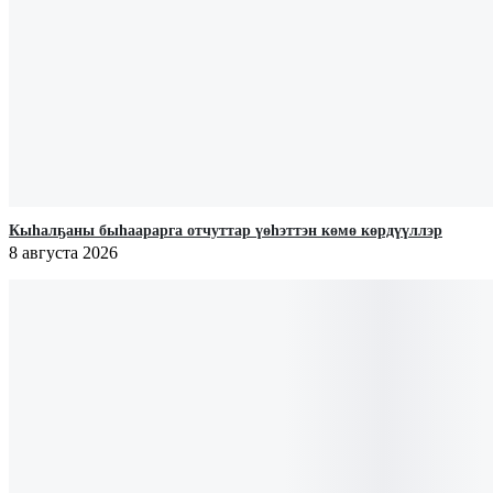
Кыһалҕаны быһаарарга отчуттар үөһэттэн көмө көрдүүллэр
8 августа 2026