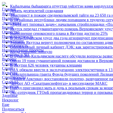
Кыһалҕаны быһаарарга отчуттар үөһэттэн көмө көрдүүллэ
Главная
Девять десятилетий созидания
Якутия
Тракторист в пожаре среднеколымской тайги на 23 650 га 
Политика
В 14 районах республики людям попавшим в трудную сит
Экономика
«Здесь нет типовых задач»: начальник стройплощадки «По
Бизнес
Якутск передал гуманитарную помощь Верхоянскому улус
Общество
Выполнение сенокосного плана в Якутии достигло 25%
Промышленность
В Усть-Алданском улусе два года игнорируют предписание
Инвестиции
Управам Якутска вернут полномочия по составлению адм
Недвижимость
Обновленный личный кабинет ДЭК: как зарегистрироватьс
Национальные проекты
Когда терпение лопнуло
Скандалы и ЧП
В Тулагино-Кильдямском наслеге обсудили вопросы разви
Выборы
Около 19 тонн гуманитарной помощи доставили в Верхоя
Столица
В Якутии 626 человек укушены клещами
Спорт
РИА обязали ввести в эксплуатацию электросчетчики в 
Культура
Обладательница гранта Фонда будущих поколений Лилиан
Спецпроекты
«Дороги Арктики» восстановили полотно, разрушенное па
Сахалыы
Чат-бот АО «Сахатранснефтегаз» в мессенджере МАКС
Экология
Горсуд приговорил мать и дочь к реальным срокам за мош
Погода
Экс-сотрудник ГТОиБ пропагандировал террор и призыва
Здоровье
Некролог
Еще
Подписаться