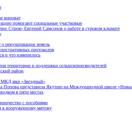
р
не виноват
уацию помогают социальные участковые
люс Строя» Евгений Самсонов о работе в суровом климате
у
 о рекультивации земель
инистративных протоколов
я и что изменилось
тия территории и поддержки сельхозпроизводителей
нский район
13 МКД мкр «Звездный»
а Попова представила Якутию на Международной школе «Новые
водком в пяти местах
енничество с пособиями
л к вооруженному мятежу