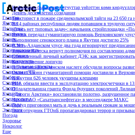
Кыһалҕаны быһаарарга отчуттар үөһэттэн көмө көрдүүллэ
Девять десятилетий созидания
Главная
Тракторист в пожаре среднеколымской тайги на 23 650 га 
Якутия
В 14 районах республики людям попавшим в трудную сит
Политика
«Здесь нет типовых задач»: начальник стройплощадки «По
Экономика
Якутск передал гуманитарную помощь Верхоянскому улус
Бизнес
Выполнение сенокосного плана в Якутии достигло 25%
Общество
В Усть-Алданском улусе два года игнорируют предписание
Промышленность
Управам Якутска вернут полномочия по составлению адм
Инвестиции
Обновленный личный кабинет ДЭК: как зарегистрироватьс
Недвижимость
Когда терпение лопнуло
Национальные проекты
В Тулагино-Кильдямском наслеге обсудили вопросы разви
Скандалы и ЧП
Около 19 тонн гуманитарной помощи доставили в Верхоя
Выборы
В Якутии 626 человек укушены клещами
Столица
РИА обязали ввести в эксплуатацию электросчетчики в 
Спорт
Обладательница гранта Фонда будущих поколений Лилиан
Культура
«Дороги Арктики» восстановили полотно, разрушенное па
Спецпроекты
Чат-бот АО «Сахатранснефтегаз» в мессенджере МАКС
Сахалыы
Горсуд приговорил мать и дочь к реальным срокам за мош
Экология
Экс-сотрудник ГТОиБ пропагандировал террор и призыва
Погода
Здоровье
Некролог
Еще