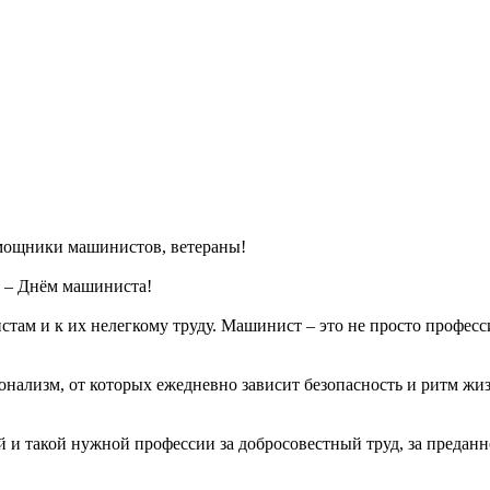
мощники машинистов, ветераны!
м – Днём машиниста!
ам и к их нелегкому труду. Машинист – это не просто профессия
онализм, от которых ежедневно зависит безопасность и ритм жиз
й и такой нужной профессии за добросовестный труд, за преданн