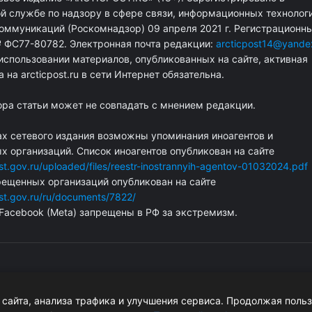
й службе по надзору в сфере связи, информационных технологи
оммуникаций (Роскомнадзор) 09 апреля 2021 г. Регистрационн
 ФС77-80782. Электронная почта редакции:
arcticpost14@yande
спользовании материалов, опубликованных на сайте, активная
 на arcticpost.ru в сети Интернет обязательна.
ора статьи может не совпадать с мнением редакции.
ах сетевого издания возможны упоминания иноагентов и
 организаций. Список иноагентов опубликован на сайте
ust.gov.ru/uploaded/files/reestr-inostrannyih-agentov-01032024.pdf
рещенных организаций опубликован на сайте
ust.gov.ru/ru/documents/7822/
 Facebook (Metа) запрещены в РФ за экстремизм.
сайта, анализа трафика и улучшения сервиса. Продолжая поль
 об авторских правах.