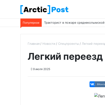
Популярное
Тракторист в пожаре среднеколымской т
Главная
Новости
Спецпроекты
Легкий переез
Легкий переезд
9 июля 2025
ВКонта