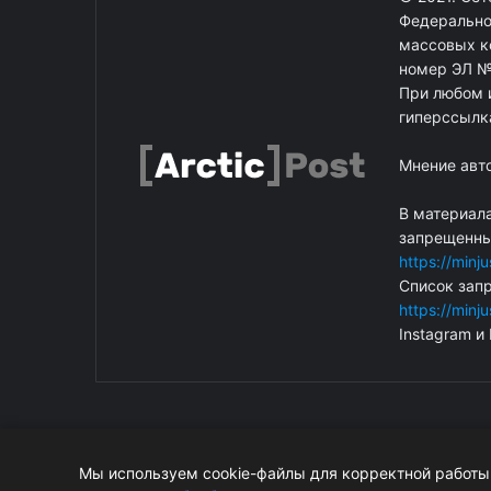
Федерально
массовых к
номер ЭЛ №
При любом и
гиперссылка
Мнение авт
В материал
запрещенных
https://minj
Список зап
https://minj
Instagram и
Мы используем cookie-файлы для корректной работы 
© ArcticPost. Информация сайта защищена законом