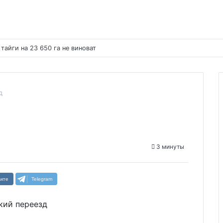
айги на 23 650 га не виноват
д
3 минуты
кте
Telegram