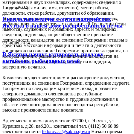
материалами в двух экземплярах, содержащее: сведения о
1 июля 2024
кандидатах (фамилия, имя, отчество), месте работы,
должности, стаже работы, документы об образовании,
почетных и ученых званиях, государственных наградах,
Скандальные видео с оргии полицейских
публикациях, научных трудах соискателей Госпремии (если
Якутска в нашем доме распространили не мы
имеются), служебных и домашних адресах и телефонах;
сведения, подтверждающие общественное признание
деятельности кандидатов на соискание Госпремии; отзывы в
23 июля 2024
средствах массовой информации и печати о деятельности
кандидатов на соискание Госпремии; протокол заседания, на
В Якутии начнут купировать продажу
котором принято решение о выдвижении кандидатов на
китайских рыболовных сетей
соискание Госпремии; характеристику на кандидата,
заверенную печатью.
Комиссия осуществляет прием и рассмотрение документов,
поступивших на соискание Госпремии, определение лауреата
Госпремии по следующим критериям: вклад в развитие
северного домашнего оленеводства республики;
профессиональное мастерство и трудовые достижения в
области северного домашнего оленеводства республики;
высокие производственные показатели.
Адрес места приема документов: 677000, г. Якутск, ул.
Курашова, д.28, каб.201, контактный тел. (4112) 50 68 89,
электронная почта
fedorov.aa@sakha.gov.ru
Начало приема