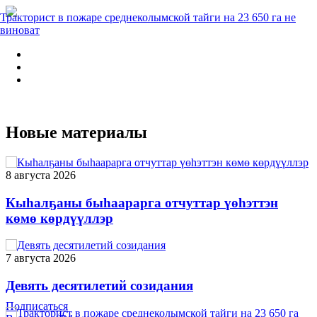
Тракторист в пожаре среднеколымской тайги на 23 650 га не
виноват
Новые материалы
8 августа 2026
Кыһалҕаны быһаарарга отчуттар үөһэттэн
көмө көрдүүллэр
7 августа 2026
Девять десятилетий созидания
Подписаться