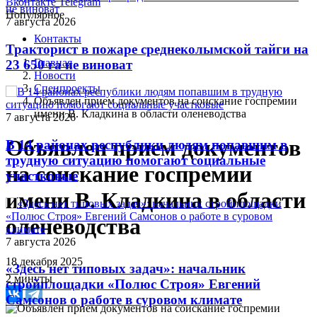
Вконтакте
Telegram
Популярное
7 августа 2026
Контакты
Тракторист в пожаре среднеколымской тайги на
Главная
23 650 га не виноват
Новости
Спецпроекты
Объявлен прием документов на соискание госпремии
имени В. Кладкина в области оленеводства
7 августа 2026
Объявлен прием документов
В 14 районах республики людям попавшим в
трудную ситуацию помогают социальные
на соискание госпремии
участковые
имени В. Кладкина в области
оленеводства
7 августа 2026
18 декабря 2025
«Здесь нет типовых задач»: начальник
2 минуты
стройплощадки «Полюс Строя» Евгений
Самсонов о работе в суровом климате