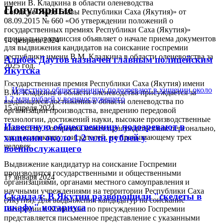
Популярные
Согласно Указа Главы Республики Саха (Якутия)» от
08.09.2015 № 660 «Об утверждении положений о
государственных премиях Республики Саха (Якутия)»
специальная комиссия объявляет о начале приема документов
14 февраля 2024
для выдвижения кандидатов на соискание госпремии
республики имени В.М. Кладкина в области оленеводства за
Алибек Даутов назначен главным полицейским
2025 год.
Якутска
Государственная премия Республики Саха (Якутия) имени
В.М. Кладкина в области оленеводства присуждается за
выдающиеся достижения в области оленеводства по
15 апреля 2024
организации производства, внедрению передовой
технологии, достижений науки, высокие производственные
Известную общественницу подозревают в
показатели. Госпремия может присуждаться как персонально,
хищении около 1,2 млн рублей у
так и коллективу соискателей, не превышающему трех
человек.
военнослужащего
Выдвижение кандидатур на соискание Госпремии
производится государственными и общественными
17 января 2024
организациями, органами местного самоуправления и
научными учреждениями на территории Республики Саха
Скандал: В Якутии разворошили "скелеты в
(Якутия). Для выдвижения кандидатур на соискание
шкафу" нотариуса
Госпремии в Комиссию по присуждению Госпремии
представляется письменное представление с указанными