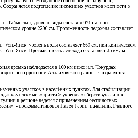
ся просушка ВПП. Воздушное сообщение не нарушено,
а). Сохраняется подтопление низменных участков местности в
н.п. Таймылыр, уровень воды составил 971 см, при
итическом уровне 2200 см. Протяженность ледохода составляет
. Усть-Янск, уровень воды составляет 669 см, при критическом
с. Усть-Янск. Протяженность ледохода составляет 35 км, за
няя кромка наблюдается в 100 км ниже н.п. Чокурдах.
роходить по территории Аллаиховского района. Сохраняется
изменных участков в населённых пунктах. Для стабилизации
одят комплекс мероприятий: укрепляют береговую линию,
туации в регионе ведётся с применением беспилотных
ссии», - прокомментировал Павел Гарин, начальник Главного