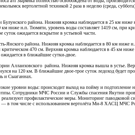
олоса а/п Зырянка полностью освобождена от воды, производит
еколымск вертолетной техникой 2 раза в неделю (среда, суббот
и Булунского района. Нижняя кромка наблюдается в 25 км ниже 
 км ниже н.п. Тюмяти, уровень воды составляет 1419 см, при кр
ое суток ожидается вскрытие в устьевой части.
сть-Янского района. Нижняя кромка наблюдается в 80 км ниже н.п
и критическом 470 см. Верхняя кромка наблюдается в 45 км ниже 
 ожидается в ближайшие сутки-двое.
ории Аллаиховского района. Нижняя кромка вышла в устье. Верх
инулся на 120 км. В ближайшие двое-трое суток ледоход будет п
ль и Сыаганнах.
кие уровни воды: происходит выход на пойму и подтопление н
уппы. Сотрудники МЧС России и Службы спасения Якутии пров
 реализуют профилактические меры. Мониторинг паводковой си
и — в том числе с использованием вертолёта Ми-8 ХАСЦ МЧС Ро