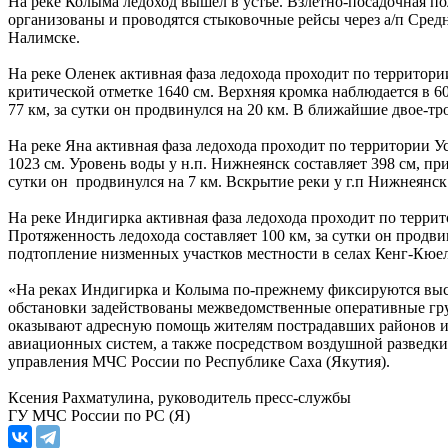
На реке Колыма ледоход вышел в устье. Взлетно-посадочная п
организованы и проводятся стыковочные рейсы через а/п Средн
Налимске.
На реке Оленек активная фаза ледохода проходит по территори
критической отметке 1640 см. Верхняя кромка наблюдается в 60
77 км, за сутки он продвинулся на 20 км. В ближайшие двое-тр
На реке Яна активная фаза ледохода проходит по территории У
1023 см. Уровень воды у н.п. Нижнеянск составляет 398 см, пр
сутки он продвинулся на 7 км. Вскрытие реки у г.п Нижнеянск
На реке Индигирка активная фаза ледохода проходит по террит
Протяженность ледохода составляет 100 км, за сутки он продв
подтопление низменных участков местности в селах Кенг-Кюе
«На реках Индигирка и Колыма по-прежнему фиксируются высо
обстановки задействованы межведомственные оперативные гр
оказывают адресную помощь жителям пострадавших районов и
авиационных систем, а также посредством воздушной разведк
управления МЧС России по Республике Саха (Якутия).
Ксения Рахматулина, руководитель пресс-службы
ГУ МЧС России по РС (Я)