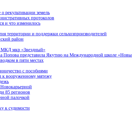
 о рекультивации земель
инистративных протоколов
я и что изменилось
тия территории и поддержки сельхозпроизводителей
нский район
13 МКД мкр «Звездный»
а Попова представила Якутию на Международной школе «Новые
водком в пяти местах
енничество с пособиями
л к вооруженному мятежу
дежь
 Новокарьерной
ди 85 регионов
чной палочкой
ку к судимости