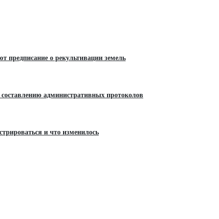
ют предписание о рекультивации земель
 составлению административных протоколов
трироваться и что изменилось