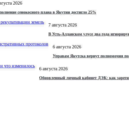
вгуста 2026
олнение сенокосного плана в Якутии достигло 25%
7 августа 2026
В Усть-Алданском улусе два года игнориру
6 августа 2026
Управам Якутска вернут полномочия по
6 августа 2026
Обновленный личный кабинет ДЭК: как зарегис