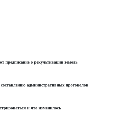
ют предписание о рекультивации земель
 составлению административных протоколов
трироваться и что изменилось