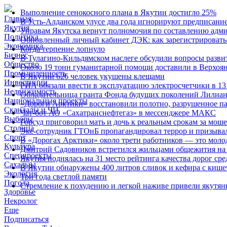
Выполнение сенокосного плана в Якутии достигло 25%
Главная
В Усть-Алданском улусе два года игнорируют предписание
Якутия
Управам Якутска вернут полномочия по составлению адм
Политика
Обновленный личный кабинет ДЭК: как зарегистрироватьс
Экономика
Когда терпение лопнуло
Бизнес
В Тулагино-Кильдямском наслеге обсудили вопросы разви
Общество
Около 19 тонн гуманитарной помощи доставили в Верхоя
Промышленность
В Якутии 626 человек укушены клещами
Инвестиции
РИА обязали ввести в эксплуатацию электросчетчики в 
Недвижимость
Обладательница гранта Фонда будущих поколений Лилиан
Национальные проекты
«Дороги Арктики» восстановили полотно, разрушенное па
Скандалы и ЧП
Чат-бот АО «Сахатранснефтегаз» в мессенджере МАКС
Выборы
Горсуд приговорил мать и дочь к реальным срокам за мош
Столица
Экс-сотрудник ГТОиБ пропагандировал террор и призыва
Спорт
В «Дорогах Арктики» около трети работников — это моло
Культура
Дмитрий Садовников встретился жильцами общежития на
Спецпроекты
Якутия поднялась на 31 место рейтинга качества дорог сре
Сахалыы
В Якутии обнаружены 400 литров сливок и кефира с кише
Экология
Три года светлой памяти
Погода
Стремление к похудению и легкой наживе привели якутян
Здоровье
Некролог
Еще
Подписаться