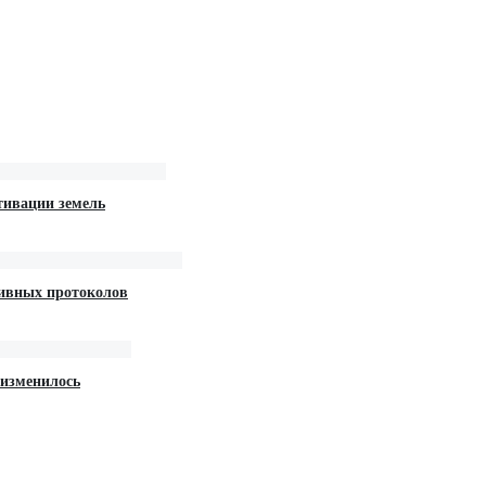
тивации земель
тивных протоколов
 изменилось