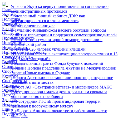
Управам Якутска вернут полномочия по составлению
Главная
административных протоколов
Якутия
Обновленный личный кабинет ДЭК: как
Политика
зарегистрироваться и что изменилось
Экономика
Когда терпение лопнуло
Бизнес
В Тулагино-Кильдямском наслеге обсудили вопросы
Общество
развития территории и поддержки сельхозпроизводителей
Промышленность
Около 19 тонн гуманитарной помощи доставили в
Инвестиции
Верхоянский район
Недвижимость
В Якутии 626 человек укушены клещами
Национальные проекты
РИА обязали ввести в эксплуатацию электросчетчики в 13
Скандалы и ЧП
МКД мкр «Звездный»
Выборы
Обладательница гранта Фонда будущих поколений
Столица
Лилиана Попова представила Якутию на Международной
Спорт
школе «Новые имена» в Суздале
Культура
«Дороги Арктики» восстановили полотно, разрушенное
Спецпроекты
паводком в пяти местах
Сахалыы
Чат-бот АО «Сахатранснефтегаз» в мессенджере МАКС
Экология
Горсуд приговорил мать и дочь к реальным срокам за
Погода
мошенничество с пособиями
Здоровье
Экс-сотрудник ГТОиБ пропагандировал террор и
Некролог
призывал к вооруженному мятежу
Еще
В «Дорогах Арктики» около трети работников — это
Подписаться
молодежь