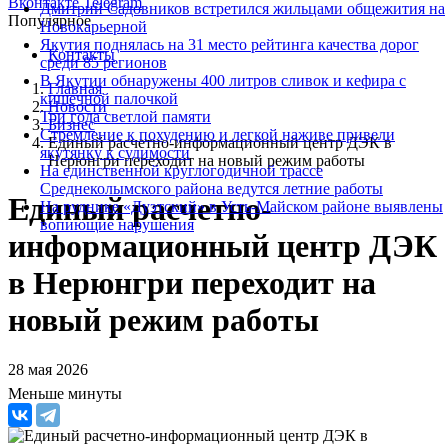
Вконтакте
Telegram
Дмитрий Садовников встретился жильцами общежития на
Популярное
Новокарьерной
Якутия поднялась на 31 место рейтинга качества дорог
Контакты
среди 85 регионов
В Якутии обнаружены 400 литров сливок и кефира с
Главная
кишечной палочкой
Новости
Три года светлой памяти
Бизнес
Стремление к похудению и легкой наживе привели
Единый расчетно-информационный центр ДЭК в
якутянку к судимости
Нерюнгри переходит на новый режим работы
На единственной круглогодичной трассе
Среднеколымского района ведутся летние работы
Единый расчетно-
На руднике «Дуэтский» в Усть-Майском районе выявлены
вопиющие нарушения
информационный центр ДЭК
в Нерюнгри переходит на
новый режим работы
28 мая 2026
Меньше минуты