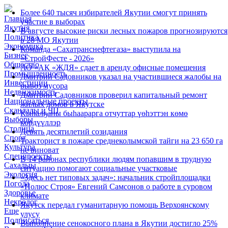
Более 640 тысяч избирателей Якутии смогут принять
Главная
участие в выборах
Якутия
В августе высокие риски лесных пожаров прогнозируются
Политика
в 28 МО Якутии
Экономика
Команда «Сахатранснефтегаза» выступила на
Бизнес
«СтройФесте - 2026»
Общество
АО «АК «ЖДЯ» сдает в аренду офисные помещения
Промышленность
Дмитрий Садовников указал на участившиеся жалобы на
Инвестиции
вывоз мусора
Недвижимость
Дмитрий Садовников проверил капитальный ремонт
Национальные проекты
жилых домов в Якутске
Скандалы и ЧП
Кыһалҕаны быһаарарга отчуттар үөһэттэн көмө
Выборы
көрдүүллэр
Столица
Девять десятилетий созидания
Спорт
Тракторист в пожаре среднеколымской тайги на 23 650 га
Культура
не виноват
Спецпроекты
В 14 районах республики людям попавшим в трудную
Сахалыы
ситуацию помогают социальные участковые
Экология
«Здесь нет типовых задач»: начальник стройплощадки
Погода
«Полюс Строя» Евгений Самсонов о работе в суровом
Здоровье
климате
Некролог
Якутск передал гуманитарную помощь Верхоянскому
Еще
улусу
Подписаться
Выполнение сенокосного плана в Якутии достигло 25%