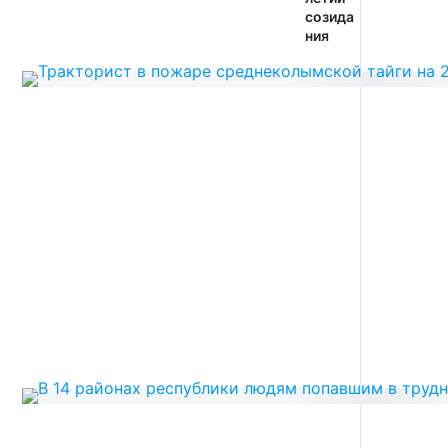
созида
ния