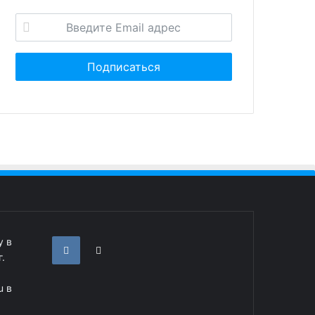
у в
.
u в