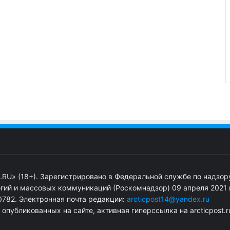
.RU» (18+). Зарегистрировано в Федеральной службе по надзор
гий и массовых коммуникаций (Роскомнадзор) 09 апреля 2021 г
782. Электронная почта редакции:
arcticpost14@yandex.ru
публикованных на сайте, активная гиперссылка на arcticpost.r