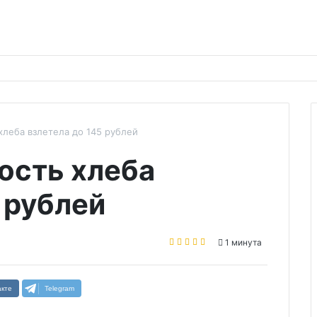
хлеба взлетела до 145 рублей
ость хлеба
 рублей
1 минута
кте
Telegram