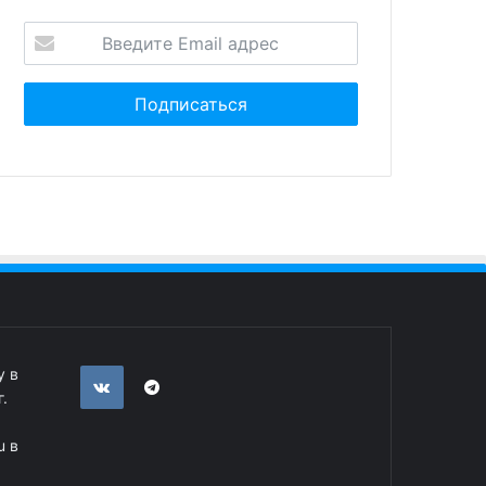
у в
.
u в