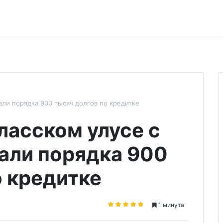
ли порядка 900 тысяч долгов по кредитке
ласском улусе с
али порядка 900
о кредитке
1 минута