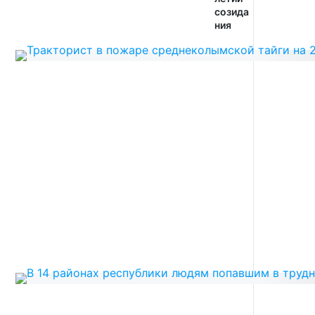
созида
ния