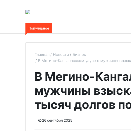
Популярное
Главная
Новости
Бизнес
В Мегино-Кангаласском улусе с мужчины взыска
В Мегино-Канга
мужчины взыск
тысяч долгов п
26 сентября 2025