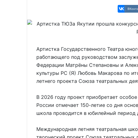
ВКонта
Артистка Государственного Театра юног
работающего под руководством заслуж
Федерации Матрёны Степановны и Алекс
культуры РС (Я) Любовь Макарова по ит
летнего проекта Союза театральных де
В 2026 году проект приобретает особое
России отмечает 150-летие со дня осно
школа проводится в юбилейный период 
Международная летняя театральная шк
творческий проект Союза театральных д