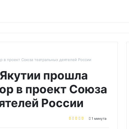
р в проект Союза театральных деятелей России
Якутии прошла
ор в проект Союза
ятелей России
1 минута