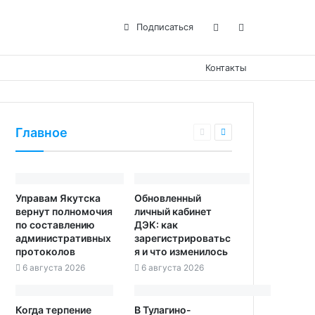
Подписаться
Контакты
Главное
Управам Якутска
Обновленный
вернут полномочия
личный кабинет
по составлению
ДЭК: как
административных
зарегистрироватьс
протоколов
я и что изменилось
6 августа 2026
6 августа 2026
Когда терпение
В Тулагино-