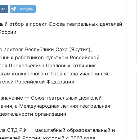
кте
Telegram
о зрителя Республики Саха (Якутия),
енных работников культуры Российской
ея Прокопьевича Павловых, отличник
огам конкурсного отбора стала участницей
ятелей Российской Федерации.
 значение — Союз театральных деятелей
вания, а Международная летняя театральная
деятельности организации.
ола СТД РФ — масштабный образовательный и
еятелей России, который с 2007 года