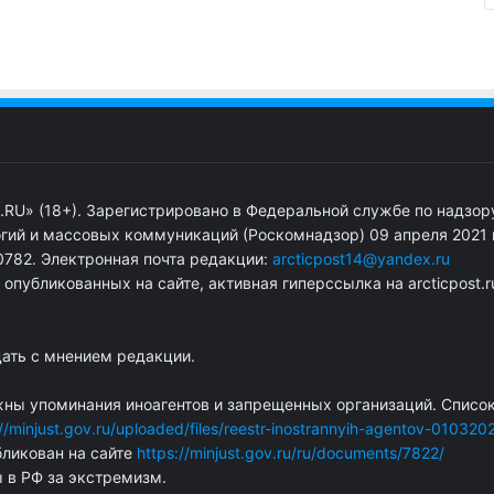
.RU» (18+). Зарегистрировано в Федеральной службе по надзор
гий и массовых коммуникаций (Роскомнадзор) 09 апреля 2021 г
782. Электронная почта редакции:
arcticpost14@yandex.ru
публикованных на сайте, активная гиперссылка на arcticpost.r
дать с мнением редакции.
жны упоминания иноагентов и запрещенных организаций. Списо
://minjust.gov.ru/uploaded/files/reestr-inostrannyih-agentov-010320
ликован на сайте
https://minjust.gov.ru/ru/documents/7822/
ы в РФ за экстремизм.