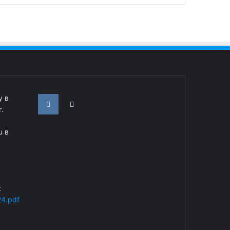
у в
.
u в
к
24.pdf