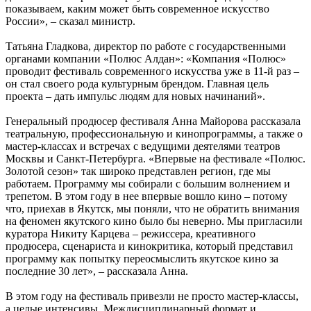
показываем, каким может быть современное искусство
России», – сказал министр.
Татьяна Гладкова, директор по работе с государственными
органами компании «Полюс Алдан»: «Компания «Полюс»
проводит фестиваль современного искусства уже в 11-й раз –
он стал своего рода культурным брендом. Главная цель
проекта – дать импульс людям для новых начинаний».
Генеральный продюсер фестиваля Анна Майорова рассказала
театральную, профессиональную и кинопрограммы, а также о
мастер-классах и встречах с ведущими деятелями театров
Москвы и Санкт-Петербурга. «Впервые на фестивале «Полюс.
Золотой сезон» так широко представлен регион, где мы
работаем. Программу мы собирали с большим волнением и
трепетом. В этом году в нее впервые вошло кино – потому
что, приехав в Якутск, мы поняли, что не обратить внимания
на феномен якутского кино было бы неверно. Мы пригласили
куратора Никиту Карцева – режиссера, креативного
продюсера, сценариста и кинокритика, который представил
программу как попытку переосмыслить якутское кино за
последние 30 лет», – рассказала Анна.
В этом году на фестиваль привезли не просто мастер-классы,
а целые интенсивы. Междисциплинарный формат и