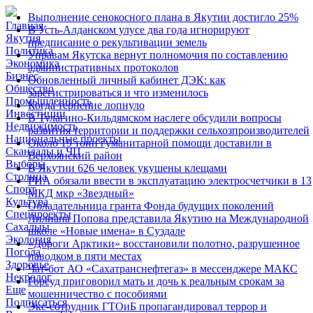
Выполнение сенокосного плана в Якутии достигло 25%
Главная
В Усть-Алданском улусе два года игнорируют
Якутия
предписание о рекультивации земель
Политика
Управам Якутска вернут полномочия по составлению
Экономика
административных протоколов
Бизнес
Обновленный личный кабинет ДЭК: как
Общество
зарегистрироваться и что изменилось
Промышленность
Когда терпение лопнуло
Инвестиции
В Тулагино-Кильдямском наслеге обсудили вопросы
Недвижимость
развития территории и поддержки сельхозпроизводителей
Национальные проекты
Около 19 тонн гуманитарной помощи доставили в
Скандалы и ЧП
Верхоянский район
Выборы
В Якутии 626 человек укушены клещами
Столица
РИА обязали ввести в эксплуатацию электросчетчики в 13
Спорт
МКД мкр «Звездный»
Культура
Обладательница гранта Фонда будущих поколений
Спецпроекты
Лилиана Попова представила Якутию на Международной
Сахалыы
школе «Новые имена» в Суздале
Экология
«Дороги Арктики» восстановили полотно, разрушенное
Погода
паводком в пяти местах
Здоровье
Чат-бот АО «Сахатранснефтегаз» в мессенджере МАКС
Некролог
Горсуд приговорил мать и дочь к реальным срокам за
Еще
мошенничество с пособиями
Подписаться
Экс-сотрудник ГТОиБ пропагандировал террор и