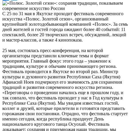
С 25 по 31 мая в Якутске проходит фестиваль современного
искусства «Полюс. Золотой сезон», организованный
крупнейшей золотодобывающей компанией «Полюс». За семь
дней жителей и гостей города ожидают более 40 событий: 11
спектаклей, более 20 творческих встреч, обсуждений, лекций
и мастер-классов, а также 4 кинопоказа.
25 мая, состоялась пресс-конференция, на которой
организаторы представили ключевые темы и формат
мероприятия. Главный фокус этого года – уважение к
традициям, культуре и обычаям принимающего региона.
Фестиваль проводится в Якутске во второй раз. Министр
культуры и духовного развития Республики Саха (Якутия)
Афанасий Ноев подчеркнул его значимость для сохранения
традиций и развития современного искусства региона.
«Переговоры о проведении начались еще в прошлом году, и
так совпало, что фестиваль проходит у нас в Год культуры в
Республике Саха (Якутия). Мы увидим известных гостей,
коллег и друзей, которые прилетели и готовятся представить
горожанам свои постановки. Отрадно, что фестиваль стартует
именно сегодня, когда республика празднует День
национального кругового танца Осуохай. Фестиваль
доказывает: сохраняя и приумножая наши традиции, мы