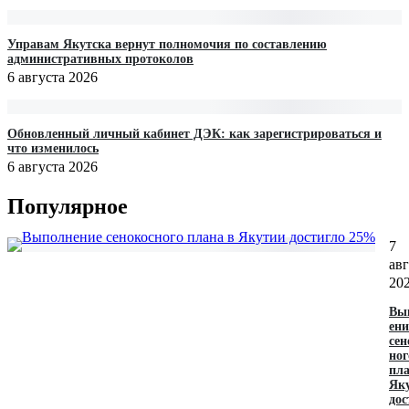
Управам Якутска вернут полномочия по составлению
административных протоколов
6 августа 2026
Обновленный личный кабинет ДЭК: как зарегистрироваться и
что изменилось
6 августа 2026
Популярное
7
авг
20
Вы
ени
сен
ног
пла
Як
дос