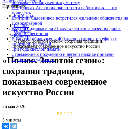
Вконтакте
Telegram
призывал к вооруженному мятежу
Популярное
В «Дорогах Арктики» около трети работников — это
молодежь
Контакты
Дмитрий Садовников встретился жильцами общежития на
Новокарьерной
Главная
Якутия поднялась на 31 место рейтинга качества дорог
Новости
среди 85 регионов
Культура
В Якутии обнаружены 400 литров сливок и кефира с
«Полюс. Золотой сезон»: сохраняя традиции,
кишечной палочкой
показываем современное искусство России
Три года светлой памяти
Стремление к похудению и легкой наживе привели
«Полюс. Золотой сезон»:
якутянку к судимости
сохраняя традиции,
показываем современное
искусство России
26 мая 2026
3 минуты