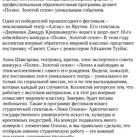
профессиональная образовательная программа делают
«Полюс. Золотой сезон» уникальным событием.
Один из победителей прошлогоднего фестиваля –
инклюзивный театр «Алгыс» из Якутии. Его спектакль
«Дневники Джидду Кришнамурти» вошел в шорт-лист 10-го
юбилейного конкурса «Полюс. Золотой сезон». В этом году
коллектив впервые обратится к мировой классике: представит
постановку «Гамлет. Сны» с режиссером Айхааном Тууйас.
Анна Шавгарова, театровед, критик, член экспертного совета
конкурса «Полюс. Золотой сезон»: «Лично я наблюдаю за
этим коллективом с самого его рождения. Видела, пожалуй,
все постановки этого уникального театра – уникального не
только по социальной миссии, но и по тем высказываниям,
которые каждый раз случаются. Коллектив интересен тем, что
работает с якутским материалом, а в этот раз впервые
осмысляет мировую классику. Заверяю, будет весьма
любопытно. Также в программу фестиваля вошел
студенческий спектакль «Лики Олонхо» Арктического
государственного университета искусств, культуры и
креативных индустрий. На конкурс подавалось много
номеров с элементами Олонхо, и мы правильно сделали, что
отобрали именно студенческую работу – это важный
показатель сохранения традиций».