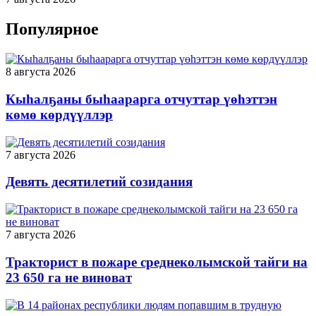
Популярное
8 августа 2026
Кыһалҕаны быһаарарга отчуттар үөһэттэн
көмө көрдүүллэр
7 августа 2026
Девять десятилетий созидания
7 августа 2026
Тракторист в пожаре среднеколымской тайги на
23 650 га не виноват