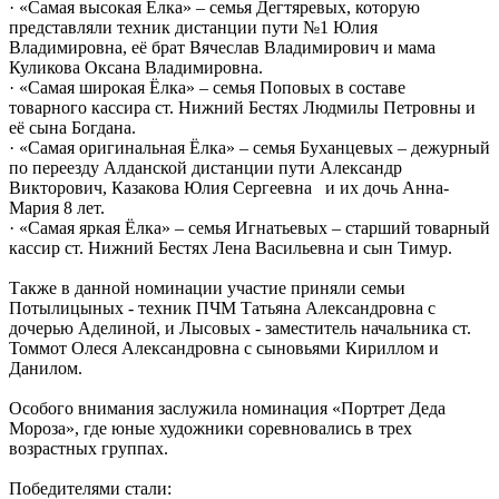
· «Самая высокая Ёлка» – семья Дегтяревых, которую
представляли техник дистанции пути №1 Юлия
Владимировна, её брат Вячеслав Владимирович и мама
Куликова Оксана Владимировна.
· «Самая широкая Ёлка» – семья Поповых в составе
товарного кассира ст. Нижний Бестях Людмилы Петровны и
её сына Богдана.
· «Самая оригинальная Ёлка» – семья Буханцевых – дежурный
по переезду Алданской дистанции пути Александр
Викторович, Казакова Юлия Сергеевна и их дочь Анна-
Мария 8 лет.
· «Самая яркая Ёлка» – семья Игнатьевых – старший товарный
кассир ст. Нижний Бестях Лена Васильевна и сын Тимур.
Также в данной номинации участие приняли семьи
Потылицыных - техник ПЧМ Татьяна Александровна с
дочерью Аделиной, и Лысовых - заместитель начальника ст.
Томмот Олеся Александровна с сыновьями Кириллом и
Данилом.
Особого внимания заслужила номинация «Портрет Деда
Мороза», где юные художники соревновались в трех
возрастных группах.
Победителями стали: