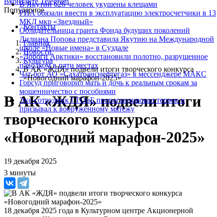
Вконтакте
Telegram
В Якутии 626 человек укушены клещами
Популярное
РИА обязали ввести в эксплуатацию электросчетчики в 13
МКД мкр «Звездный»
Контакты
Обладательница гранта Фонда будущих поколений
Лилиана Попова представила Якутию на Международной
Главная
школе «Новые имена» в Суздале
Новости
«Дороги Арктики» восстановили полотно, разрушенное
Культура
паводком в пяти местах
В АК «ЖДЯ» подвели итоги творческого конкурса
Чат-бот АО «Сахатранснефтегаз» в мессенджере МАКС
«Новогодний марафон-2025»
Горсуд приговорил мать и дочь к реальным срокам за
мошенничество с пособиями
В АК «ЖДЯ» подвели итоги
Экс-сотрудник ГТОиБ пропагандировал террор и
призывал к вооруженному мятежу
творческого конкурса
«Новогодний марафон-2025»
19 декабря 2025
3 минуты
18 декабря 2025 года в Культурном центре Акционерной