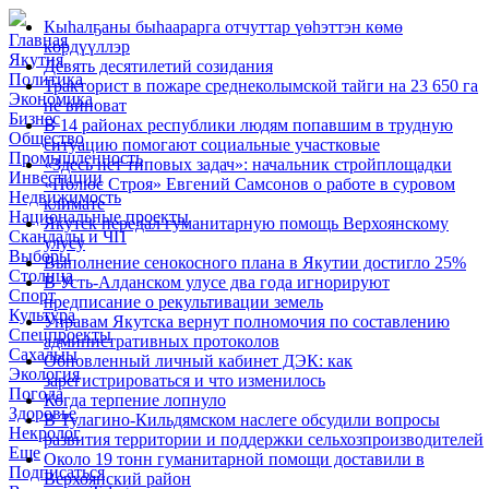
Кыһалҕаны быһаарарга отчуттар үөһэттэн көмө
Главная
көрдүүллэр
Якутия
Девять десятилетий созидания
Политика
Тракторист в пожаре среднеколымской тайги на 23 650 га
Экономика
не виноват
Бизнес
В 14 районах республики людям попавшим в трудную
Общество
ситуацию помогают социальные участковые
Промышленность
«Здесь нет типовых задач»: начальник стройплощадки
Инвестиции
«Полюс Строя» Евгений Самсонов о работе в суровом
Недвижимость
климате
Национальные проекты
Якутск передал гуманитарную помощь Верхоянскому
Скандалы и ЧП
улусу
Выборы
Выполнение сенокосного плана в Якутии достигло 25%
Столица
В Усть-Алданском улусе два года игнорируют
Спорт
предписание о рекультивации земель
Культура
Управам Якутска вернут полномочия по составлению
Спецпроекты
административных протоколов
Сахалыы
Обновленный личный кабинет ДЭК: как
Экология
зарегистрироваться и что изменилось
Погода
Когда терпение лопнуло
Здоровье
В Тулагино-Кильдямском наслеге обсудили вопросы
Некролог
развития территории и поддержки сельхозпроизводителей
Еще
Около 19 тонн гуманитарной помощи доставили в
Подписаться
Верхоянский район