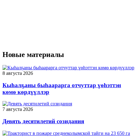
Новые материалы
8 августа 2026
Кыһалҕаны быһаарарга отчуттар үөһэттэн
көмө көрдүүллэр
7 августа 2026
Девять десятилетий созидания