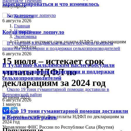
Вконтакте
Telegram
зарегистрироваться и что изменилось
Популярное
Контакты
6 августа 2026
Главная
Новости
Когда терпение лопнуло
Экономика
15 июля – истекает срок уплаты НДФЛ по декларациям
за 2024 год
6 августа 2026
15 июля – истекает срок
В Тулагино-Кильдямском наслеге обсудили
уплаты НДФЛ по
вопросы развития территории и поддержки
сельхозпроизводителей
декларациям за 2024 год
30 июня 2025
6 августа 2026
1 минута
Около 19 тонн гуманитарной помощи доставили
в Верхоянский район
Управление ФНС России по Республике Саха (Якутия)
Популярные