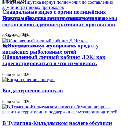
1 июля 2024
Скандальные видео с оргии полицейских
Якутска в нашем доме распространили не мы
Управам Якутска вернут полномочия по
составлению административных протоколов
23 июля 2024
6 августа 2026
В Якутии начнут купировать продажу
китайских рыболовных сетей
Обновленный личный кабинет ДЭК: как
зарегистрироваться и что изменилось
6 августа 2026
Когда терпение лопнуло
6 августа 2026
В Тулагино-Кильдямском наслеге обсудили