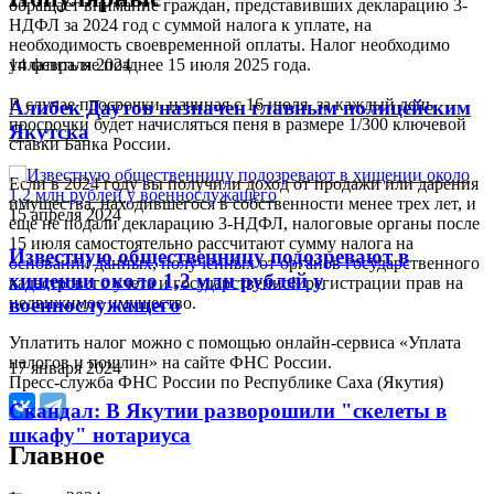
обращает внимание граждан, представивших декларацию 3-
НДФЛ за 2024 год с суммой налога к уплате, на
необходимость своевременной оплаты. Налог необходимо
уплатить не позднее 15 июля 2025 года.
14 февраля 2024
В случае просрочки, начиная с 16 июля, за каждый день
Алибек Даутов назначен главным полицейским
просрочки будет начисляться пеня в размере 1/300 ключевой
Якутска
ставки Банка России.
Если в 2024 году вы получили доход от продажи или дарения
имущества, находившегося в собственности менее трех лет, и
15 апреля 2024
еще не подали декларацию 3-НДФЛ, налоговые органы после
15 июля самостоятельно рассчитают сумму налога на
Известную общественницу подозревают в
основании данных, полученных от органов государственного
хищении около 1,2 млн рублей у
кадастрового учета и государственной регистрации прав на
недвижимое имущество.
военнослужащего
Уплатить налог можно с помощью онлайн-сервиса «Уплата
налогов и пошлин» на сайте ФНС России.
17 января 2024
Пресс-служба ФНС России по Республике Саха (Якутия)
Скандал: В Якутии разворошили "скелеты в
шкафу" нотариуса
Главное