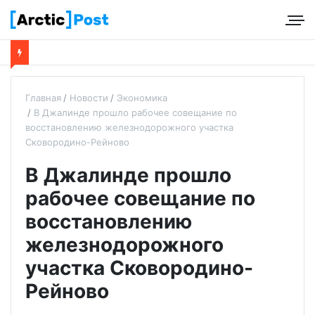
Главная
Новости
Экономика
В Джалинде прошло рабочее совещание по
восстановлению железнодорожного участка
Сковородино-Рейново
В Джалинде прошло
рабочее совещание по
восстановлению
железнодорожного
участка Сковородино-
Рейново