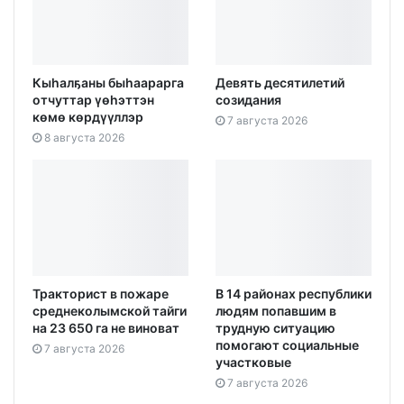
Кыһалҕаны быһаарарга
Девять десятилетий
отчуттар үөһэттэн
созидания
көмө көрдүүллэр
7 августа 2026
8 августа 2026
Тракторист в пожаре
В 14 районах республики
среднеколымской тайги
людям попавшим в
на 23 650 га не виноват
трудную ситуацию
помогают социальные
7 августа 2026
участковые
7 августа 2026