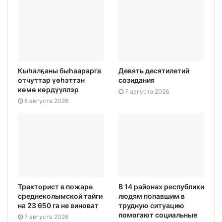
Кыһалҕаны быһаарарга
Девять десятилетий
отчуттар үөһэттэн
созидания
көмө көрдүүллэр
7 августа 2026
8 августа 2026
Тракторист в пожаре
В 14 районах республики
среднеколымской тайги
людям попавшим в
на 23 650 га не виноват
трудную ситуацию
помогают социальные
7 августа 2026