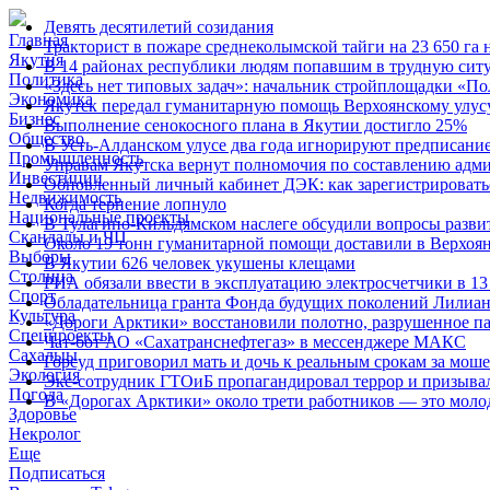
Девять десятилетий созидания
Главная
Тракторист в пожаре среднеколымской тайги на 23 650 га 
Якутия
В 14 районах республики людям попавшим в трудную сит
Политика
«Здесь нет типовых задач»: начальник стройплощадки «По
Экономика
Якутск передал гуманитарную помощь Верхоянскому улус
Бизнес
Выполнение сенокосного плана в Якутии достигло 25%
Общество
В Усть-Алданском улусе два года игнорируют предписание
Промышленность
Управам Якутска вернут полномочия по составлению адм
Инвестиции
Обновленный личный кабинет ДЭК: как зарегистрироватьс
Недвижимость
Когда терпение лопнуло
Национальные проекты
В Тулагино-Кильдямском наслеге обсудили вопросы разви
Скандалы и ЧП
Около 19 тонн гуманитарной помощи доставили в Верхоя
Выборы
В Якутии 626 человек укушены клещами
Столица
РИА обязали ввести в эксплуатацию электросчетчики в 
Спорт
Обладательница гранта Фонда будущих поколений Лилиан
Культура
«Дороги Арктики» восстановили полотно, разрушенное па
Спецпроекты
Чат-бот АО «Сахатранснефтегаз» в мессенджере МАКС
Сахалыы
Горсуд приговорил мать и дочь к реальным срокам за мош
Экология
Экс-сотрудник ГТОиБ пропагандировал террор и призыва
Погода
В «Дорогах Арктики» около трети работников — это моло
Здоровье
Некролог
Еще
Подписаться