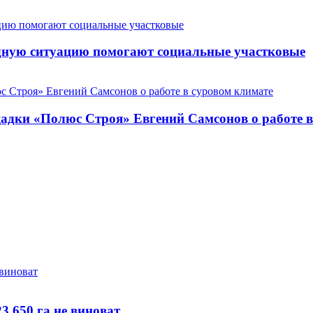
дную ситуацию помогают социальные участковые
щадки «Полюс Строя» Евгений Самсонов о работе 
3 650 га не виноват