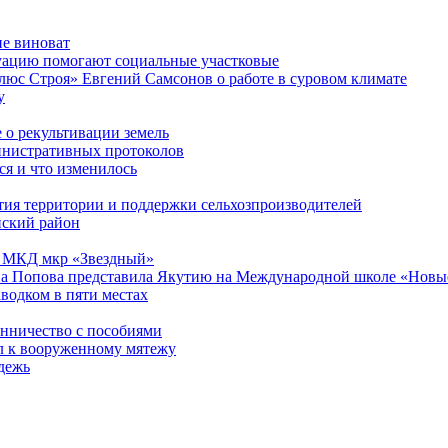
не виноват
уацию помогают социальные участковые
люс Строя» Евгений Самсонов о работе в суровом климате
у
 о рекультивации земель
инистративных протоколов
я и что изменилось
тия территории и поддержки сельхозпроизводителей
нский район
13 МКД мкр «Звездный»
а Попова представила Якутию на Международной школе «Новые
водком в пяти местах
енничество с пособиями
л к вооруженному мятежу
дежь