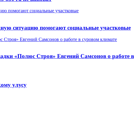
дную ситуацию помогают социальные участковые
щадки «Полюс Строя» Евгений Самсонов о работе 
ому улусу