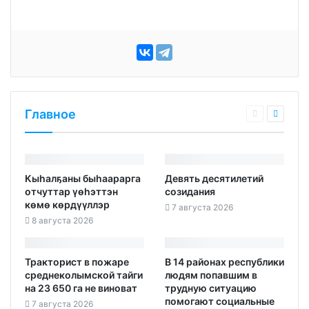
Главное
Кыһалҕаны быһаарарга
Девять десятилетий
отчуттар үөһэттэн
созидания
көмө көрдүүллэр
7 августа 2026
8 августа 2026
Тракторист в пожаре
В 14 районах республики
среднеколымской тайги
людям попавшим в
на 23 650 га не виноват
трудную ситуацию
помогают социальные
7 августа 2026