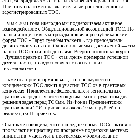
статуса юридического лица, и 76 зарегистрированных ТОС.
При этом она отметила значительный рост численности
зарегистрированных ТОС.
– Мы с 2021 года ежегодно мы поддерживаем активное
взаимодействие с Общенациональной ассоциацией ТОС. По
нашей инициативе мы трижды провели республиканский
форум ТОС «Төрүт түөлбэм төлкөтө», где председатели
делятся своим опытом. Одно из значимых достижений — семь
наших ТОС стали победителями Всероссийского конкурса
«Лучшая практика ТОС», став ярким примером успешной
деятельности, что вдохновляют многих наших
последователей.
Также она проинформировала, что преимущество
юридических ТОС лежит в участии ТОС-ов в грантовых
конкурсах. Привлечение федеральных и региональных
грантовых средств является ощутимым инструментом для
решения задач перед ТОСми. Из Фонда Президентских
грантов наши ТОС привлекли около 10 млн.рублей на
реализацию 11 проектов.
Она также сообщила, что в последнее время ТОСы активно
проявляют инициативу по программе поддержки местных
инициатив, участвуют в программах «Формирование