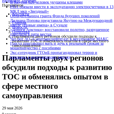
Вконтакте
Telegram
В Якутии 626 человек укушены клещами
Популярное
РИА обязали ввести в эксплуатацию электросчетчики в 13
МКД мкр «Звездный»
Контакты
Обладательница гранта Фонда будущих поколений
Лилиана Попова представила Якутию на Международной
Главная
школе «Новые имена» в Суздале
Новости
«Дороги Арктики» восстановили полотно, разрушенное
Политика
паводком в пяти местах
Парламенты двух регионов обсудили подходы к
Чат-бот АО «Сахатранснефтегаз» в мессенджере МАКС
развитию ТОС и обменялись опытом в сфере местного
Горсуд приговорил мать и дочь к реальным срокам за
самоуправления
мошенничество с пособиями
Экс-сотрудник ГТОиБ пропагандировал террор и
Парламенты двух регионов
призывал к вооруженному мятежу
обсудили подходы к развитию
ТОС и обменялись опытом в
сфере местного
самоуправления
29 мая 2026