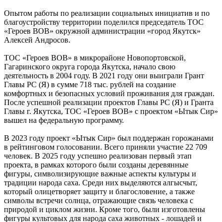
Опытом работы по реализации социальных инициатив и по
благоустройству территории поделился председатель ТОС
«Героев ВОВ» окружной администрации «город Якутск»
Алексей Андросов.
ТОС «Героев ВОВ» в микрорайоне Новопортовской,
Гагаринского округа города Якутска, начало свою
деятельность в 2004 году. В 2021 году они выиграли Грант
Главы РС (Я) в сумме 718 тыс. рублей на создание
комфортных и безопасных условий проживания для граждан.
После успешной реализации проектов Главы РС (Я) и Гранта
Главы г. Якутска, ТОС «Героев ВОВ» с проектом «Ытык Сир»
вышел на федеральную программу.
В 2023 году проект «Ытык Сир» был поддержан горожанами
в рейтинговом голосовании. Всего приняли участие 22 709
человек. В 2025 году успешно реализован первый этап
проекта, в рамках которого были созданы деревянные
фигуры, символизирующие важные аспекты культуры и
традиции народа саха. Среди них выделяются алгысчыт,
который олицетворяет защиту и благословение, а также
символы встречи солнца, отражающие связь человека с
природой и циклом жизни. Кроме того, были изготовлены
фигуры культовых для народа саха животных - лошадей и