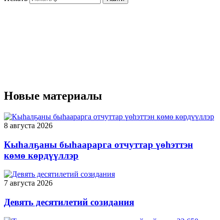
Новые материалы
8 августа 2026
Кыһалҕаны быһаарарга отчуттар үөһэттэн
көмө көрдүүллэр
7 августа 2026
Девять десятилетий созидания