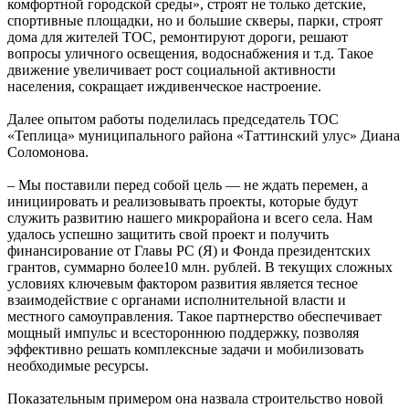
комфортной городской среды», строят не только детские,
спортивные площадки, но и большие скверы, парки, строят
дома для жителей ТОС, ремонтируют дороги, решают
вопросы уличного освещения, водоснабжения и т.д. Такое
движение увеличивает рост социальной активности
населения, сокращает иждивенческое настроение.
Далее опытом работы поделилась председатель ТОС
«Теплица» муниципального района «Таттинский улус» Диана
Соломонова.
– Мы поставили перед собой цель — не ждать перемен, а
инициировать и реализовывать проекты, которые будут
служить развитию нашего микрорайона и всего села. Нам
удалось успешно защитить свой проект и получить
финансирование от Главы РС (Я) и Фонда президентских
грантов, суммарно более10 млн. рублей. В текущих сложных
условиях ключевым фактором развития является тесное
взаимодействие с органами исполнительной власти и
местного самоуправления. Такое партнерство обеспечивает
мощный импульс и всестороннюю поддержку, позволяя
эффективно решать комплексные задачи и мобилизовать
необходимые ресурсы.
Показательным примером она назвала строительство новой