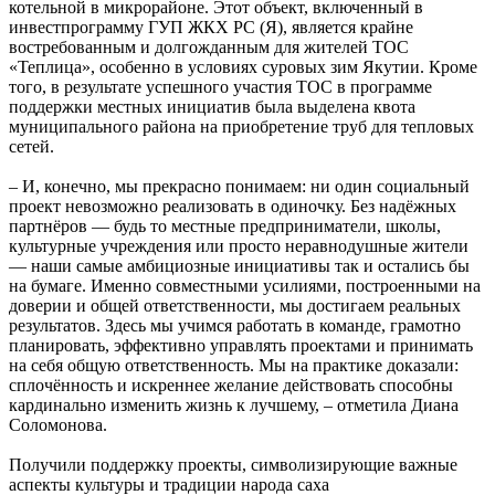
котельной в микрорайоне. Этот объект, включенный в
инвестпрограмму ГУП ЖКХ РС (Я), является крайне
востребованным и долгожданным для жителей ТОС
«Теплица», особенно в условиях суровых зим Якутии. Кроме
того, в результате успешного участия ТОС в программе
поддержки местных инициатив была выделена квота
муниципального района на приобретение труб для тепловых
сетей.
– И, конечно, мы прекрасно понимаем: ни один социальный
проект невозможно реализовать в одиночку. Без надёжных
партнёров — будь то местные предприниматели, школы,
культурные учреждения или просто неравнодушные жители
— наши самые амбициозные инициативы так и остались бы
на бумаге. Именно совместными усилиями, построенными на
доверии и общей ответственности, мы достигаем реальных
результатов. Здесь мы учимся работать в команде, грамотно
планировать, эффективно управлять проектами и принимать
на себя общую ответственность. Мы на практике доказали:
сплочённость и искреннее желание действовать способны
кардинально изменить жизнь к лучшему, – отметила Диана
Соломонова.
Получили поддержку проекты, символизирующие важные
аспекты культуры и традиции народа саха