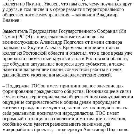
коллеги из Якутии. Уверен, что нам есть, чему поучиться друг
у друга, в том числе и в сфере развития территориального
общественного самоуправления, – заключил Владимир
Влазнев.
Заместитель Председателя Государственного Собрания (Ил
Тумэн) РС (Я) – председатель комитета по делам
военнослужащих Александр Подголов от имени спикера
парламента Якутии Алексея Еремеева поприветствовал
коллег из Ростовской области и отметил, что в свое время уже
проводили совместный круглый стол в Ростовской области,
где обсудили актуальные вопросы двух субъектов, а также
наметили дальнейшие планы совместной работы в целях
дальнейшего укрепления межпарламентских связей.
– Поддержка ТОСов имеет принципиальное значение для
формирования гражданского общества. Возникающее в связи
с участием в территориальном общественном самоуправлении
ощущение сопричастности к общим делам пробуждает в
жителях гражданские чувства, заставляет их почувствовать
себя реальными носителями народовластия. ТОС имеет
огромный потенциал в сплочении и мотивации населения,
особенно если удается реализовывать значимые для
микрорайонов проекты, – подчеркнул Александр Подголов.