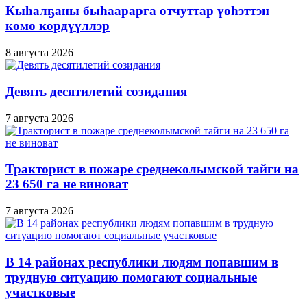
Кыһалҕаны быһаарарга отчуттар үөһэттэн
көмө көрдүүллэр
8 августа 2026
Девять десятилетий созидания
7 августа 2026
Тракторист в пожаре среднеколымской тайги на
23 650 га не виноват
7 августа 2026
В 14 районах республики людям попавшим в
трудную ситуацию помогают социальные
участковые