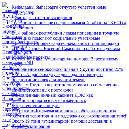
Кыһалҕаны быһаарарга отчуттар үөһэттэн көмө
Главная
көрдүүллэр
Якутия
Девять десятилетий созидания
Политика
Тракторист в пожаре среднеколымской тайги на 23 650 га
Экономика
не виноват
Бизнес
В 14 районах республики людям попавшим в трудную
Общество
ситуацию помогают социальные участковые
Промышленность
«Здесь нет типовых задач»: начальник стройплощадки
Инвестиции
«Полюс Строя» Евгений Самсонов о работе в суровом
Недвижимость
климате
Национальные проекты
Якутск передал гуманитарную помощь Верхоянскому
Скандалы и ЧП
улусу
Выборы
Выполнение сенокосного плана в Якутии достигло 25%
Столица
В Усть-Алданском улусе два года игнорируют
Спорт
предписание о рекультивации земель
Культура
Управам Якутска вернут полномочия по составлению
Спецпроекты
административных протоколов
Сахалыы
Обновленный личный кабинет ДЭК: как
Экология
зарегистрироваться и что изменилось
Погода
Когда терпение лопнуло
Здоровье
В Тулагино-Кильдямском наслеге обсудили вопросы
Некролог
развития территории и поддержки сельхозпроизводителей
Еще
Около 19 тонн гуманитарной помощи доставили в
Подписаться
Верхоянский район