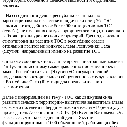
территорий, особенно в сельской местности и отдаленных
наслегах.
– На сегодняшний день в республике официально
зарегистрированы в качестве юридических лиц 76 ТОС.
Помимо этого, действуют более 900 инициативных ТОС
(түөлбэ), не имеющих статуса юридического лица, но активно
работающих на уровне своих территорий. Для поддержки и
стимулирования развития ТОС в республике создан
отдельный грантовый конкурс Главы Республики Саха
(Якутия), направленный именно на развитие ТОС.
Он также сообщил, что в данное время в постоянный комитет
Ил Тумэн по местному самоуправлению поступил проект
закона Республики Саха (Якутия) «О государственной
поддержке территориального общественного самоуправления
в Республике Саха (Якутия)» для предварительного
рассмотрения.
Далее с информацией на тему «ТОС как движущая сила
развития сельских территорий» выступила заместитель главы
сельского поселения «Бердигестяхский наслег» Горного улуса,
председатель Ассоциации ТОС РС (Я) Ксения Васильева. Она
рассказала, что на сегодняшний день в Якутии
функционируют около 1000 объединений, работающих без