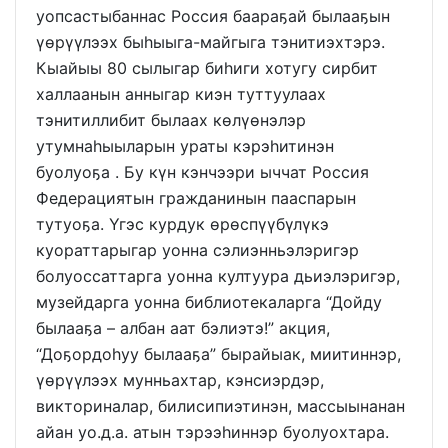
уопсастыбаннас Россия баараҕай былааҕын
үөрүүлээх быһыыга-майгыга тэнитиэхтэрэ.
Кыайыы 80 сылыгар биһиги хотугу сирбит
халлаанын анныгар киэн туттуулаах
тэнитиллибит былаах көлүөнэлэр
утумнаһыыларын ураты кэрэһитинэн
буолуоҕа . Бу күн кэнчээри ыччат Россия
Федерациятын гражданинын пааспарын
тутуоҕа. Үгэс курдук өрөспүүбүлүкэ
куораттарыгар уонна сэлиэнньэлэригэр
болуоссаттарга уонна култуура дьиэлэригэр,
музейдарга уонна библиотекаларга “Дойду
былааҕа – албан аат бэлиэтэ!” акция,
“Доҕордоһуу былааҕа” бырайыак, миитиннэр,
үөрүүлээх мунньахтар, кэнсиэрдэр,
викториналар, билисипиэтинэн, массыынанан
айан уо.д.а. атын тэрээһиннэр буолуохтара.