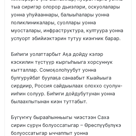
тыа сиригэр олорор дьиэлэри, оскуолалары
уонна уһуйааннары, балыыһалары уонна
поликлиникалары, суоллары уонна
муосталары, инфраструктура, култуура уонна
успуорт эбийиэктэрин тутуу киэҥник барар.
Биһиги уолаттарбыт Аҕа дойду кэлэр
кэскилин түстүүр кыргыһыыга хорсуннук
кытталлар. Сомоҕолоһуубут уонна
булгуруйбат буулаҕа санаабыт Кыайыыга
сирдиир, Россия сайдыылаах олоххо суолун-
ииһин солуур. Биһиги дойдубутунан уонна
былаахпытынан киэн туттабыт.
Бүгүҥҥү бырааһынньыгы чиэстээн Саха
сирин сүрүн болуоссатыгар – Өрөспүүбүлүкэ
болуоссатыгар ыччаппыт уонна