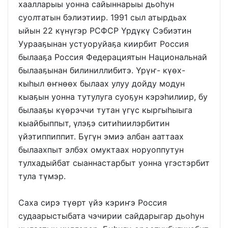
хаалларыы уонна сайыннарыы дьоһун
суолтатын бэлиэтиир. 1991 сыл атырдьах
ыйын 22 күнүгэр РСФСР Үрдүкү Сэбиэтин
Уурааҕынан устуоруйаҕа киирбит Россия
былааҕа Россия Федерациятын Национальнай
былааҕынан билиниллибитэ. Үрүҥ- күөх-
кыһыл өҥнөөх былаах улуу дойду модун
кыаҕын уонна тутулуга суоҕун кэрэһилиир, бу
былааҕы күөрэччи тутан үгүс кыргыһыыга
кыайбыппыт, үлэҕэ ситиһиилэрбитин
үйэтиппиппит. Бүгүн эмиэ албан ааттаах
былаахпыт элбэх омуктаах норуоппутун
тулхадыйбат сыаннастарбыт уонна үгэстэрбит
тула түмэр.
Саха сирэ түөрт үйэ кэриҥэ Россия
судаарыстыбата чэчирии сайдарыгар дьоһун