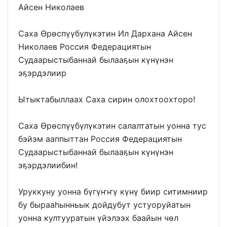
Айсен Николаев
Саха Өрөспүүбүлүкэтин Ил Дархана Айсен
Николаев Россия Федерациятын
Судаарыстыбаннай былааҕын күнүнэн
эҕэрдэлиир
Ытыктабыллаах Саха сирин олохтоохторо!
Саха Өрөспүүбүлүкэтин салалтатын уонна тус
бэйэм ааппыттан Россия Федерациятын
Судаарыстыбаннай былааҕын күнүнэн
эҕэрдэлиибин!
Уруккуну уонна бүгүҥҥү күнү биир ситимниир
бу бырааһынньык дойдубут устуоруйатын
уонна култууратын үйэлээх баайын чөл