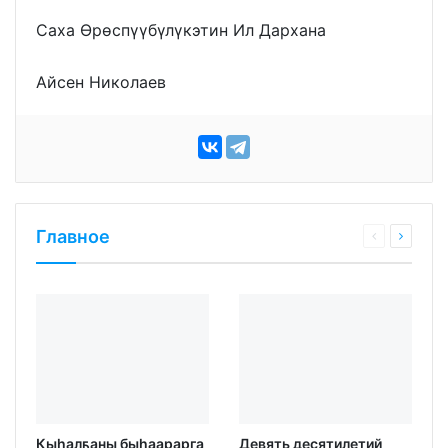
Саха Өрөспүүбүлүкэтин Ил Дархана
Айсен Николаев
Главное
Кыһалҕаны быһаарарга
Девять десятилетий