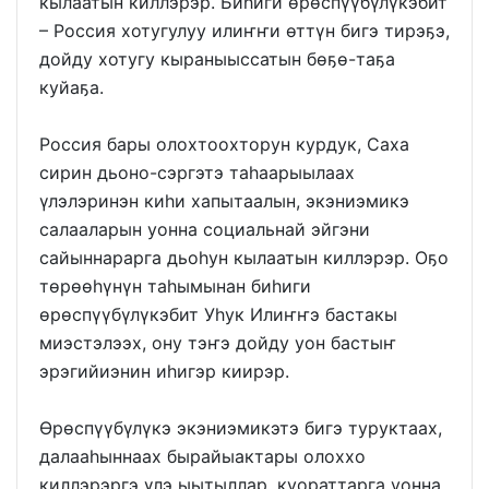
кылаатын киллэрэр. Биһиги өрөспүүбүлүкэбит
– Россия хотугулуу илиҥҥи өттүн бигэ тирэҕэ,
дойду хотугу кыраныыссатын бөҕө-таҕа
куйаҕа.
Россия бары олохтоохторун курдук, Саха
сирин дьоно-сэргэтэ таһаарыылаах
үлэлэринэн киһи хапытаалын, экэниэмикэ
салааларын уонна социальнай эйгэни
сайыннарарга дьоһун кылаатын киллэрэр. Оҕо
төрөөһүнүн таһымынан биһиги
өрөспүүбүлүкэбит Уһук Илиҥҥэ бастакы
миэстэлээх, ону тэҥэ дойду уон бастыҥ
эрэгийиэнин иһигэр киирэр.
Өрөспүүбүлүкэ экэниэмикэтэ бигэ туруктаах,
далааһыннаах бырайыактары олоххо
киллэрэргэ үлэ ыытыллар, куораттарга уонна