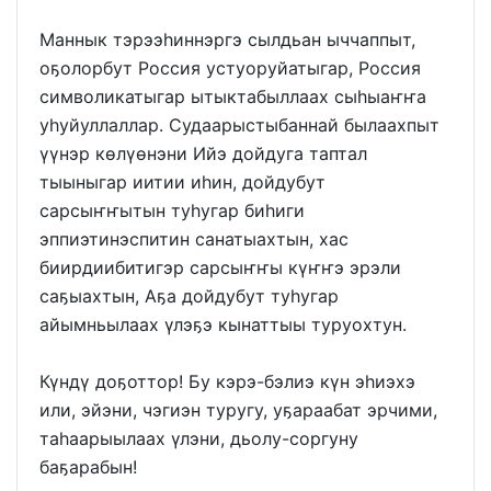
Маннык тэрээһиннэргэ сылдьан ыччаппыт,
оҕолорбут Россия устуоруйатыгар, Россия
символикатыгар ытыктабыллаах сыһыаҥҥа
уһуйуллаллар. Судаарыстыбаннай былаахпыт
үүнэр көлүөнэни Ийэ дойдуга таптал
тыыныгар иитии иһин, дойдубут
сарсыҥҥытын туһугар биһиги
эппиэтинэспитин санатыахтын, хас
биирдиибитигэр сарсыҥҥы күҥҥэ эрэли
саҕыахтын, Аҕа дойдубут туһугар
айымньылаах үлэҕэ кынаттыы туруохтун.
Күндү доҕоттор! Бу кэрэ-бэлиэ күн эһиэхэ
или, эйэни, чэгиэн туругу, уҕараабат эрчими,
таһаарыылаах үлэни, дьолу-соргуну
баҕарабын!