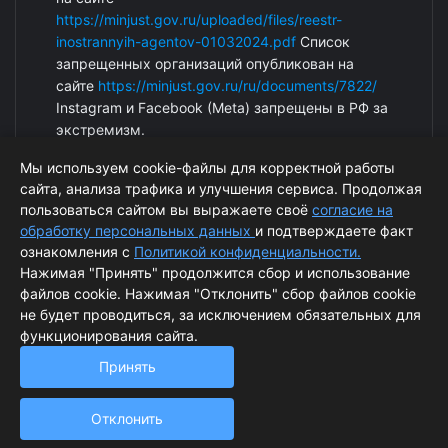
https://minjust.gov.ru/uploaded/files/reestr-
inostrannyih-agentov-01032024.pdf
Список
запрещенных организаций опубликован на
сайте
https://minjust.gov.ru/ru/documents/7822/
Instagram и Facebook (Metа) запрещены в РФ за
экстремизм.
Мы используем cookie-файлы для корректной работы
сайта, анализа трафика и улучшения сервиса. Продолжая
пользоваться сайтом вы выражаете своё
согласие на
обработку персональных данных
и подтверждаете факт
ознакомления с
Политикой конфиденциальности.
Нажимая "Принять" продолжится сбор и использование
файлов cookie. Нажимая "Отклонить" сбор файлов cookie
© ArcticPost. Информация сайта защищена законом об
не будет проводиться, за исключением обязательных для
функционирования сайта.
авторских правах.
Принять
Согласие на обработку персональных данных
Политика обработки персональных данных
Отклонить
Powered by
ALFA Systems