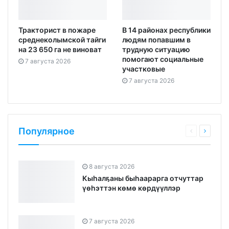
Тракторист в пожаре
В 14 районах республики
среднеколымской тайги
людям попавшим в
на 23 650 га не виноват
трудную ситуацию
помогают социальные
7 августа 2026
участковые
7 августа 2026
Популярное
8 августа 2026
Кыһалҕаны быһаарарга отчуттар
үөһэттэн көмө көрдүүллэр
7 августа 2026