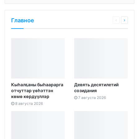
Главное
Кыһалҕаны быһаарарга
Девять десятилетий
отчуттар үөһэттэн
созидания
көмө көрдүүллэр
7 августа 2026
8 августа 2026