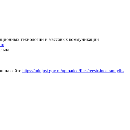
рмационных технологий и массовых коммуникаций
.ru
льна.
ан на сайте
https://minjust.gov.ru/uploaded/files/reestr-inostrannyih-