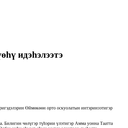
өһү идэһэлээтэ
биригэдэлэрин Өймөкөөн орто оскуолатын интэринээтигэр
а. Билигин чөлүгэр түһэрии үлэтигэр Амма уонна Таатта