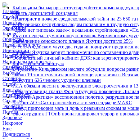
Кыһалҕаны быһаарарга отчуттар үөһэттэн көмө көрдүүллэ
Главная
Девять десятилетий созидания
Якутия
Тракторист в пожаре среднеколымской тайги на 23 650 га 
Политика
В 14 районах республики людям попавшим в трудную сит
Экономика
«Здесь нет типовых задач»: начальник стройплощадки «По
Бизнес
Якутск передал гуманитарную помощь Верхоянскому улус
Общество
Выполнение сенокосного плана в Якутии достигло 25%
Промышленность
В Усть-Алданском улусе два года игнорируют предписание
Инвестиции
Управам Якутска вернут полномочия по составлению адм
Недвижимость
Обновленный личный кабинет ДЭК: как зарегистрироватьс
Национальные проекты
Когда терпение лопнуло
Скандалы и ЧП
В Тулагино-Кильдямском наслеге обсудили вопросы разви
Выборы
Около 19 тонн гуманитарной помощи доставили в Верхоя
Столица
В Якутии 626 человек укушены клещами
Спорт
РИА обязали ввести в эксплуатацию электросчетчики в 
Культура
Обладательница гранта Фонда будущих поколений Лилиан
Спецпроекты
«Дороги Арктики» восстановили полотно, разрушенное па
Сахалыы
Чат-бот АО «Сахатранснефтегаз» в мессенджере МАКС
Экология
Горсуд приговорил мать и дочь к реальным срокам за мош
Погода
Экс-сотрудник ГТОиБ пропагандировал террор и призыва
Здоровье
Некролог
Еще
Подписаться