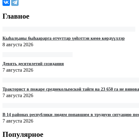
Главное
Кыһалҕаны быһаарарга отчуттар үөһэттэн көмө көрдүүллэр
8 августа 2026
Девять десятилетий созидания
7 августа 2026
Тракторист в пожаре среднеколымской тайги на 23 650 га не винов
7 августа 2026
В 14 районах республики людям попавшим в трудную ситуацию по
7 августа 2026
Популярное