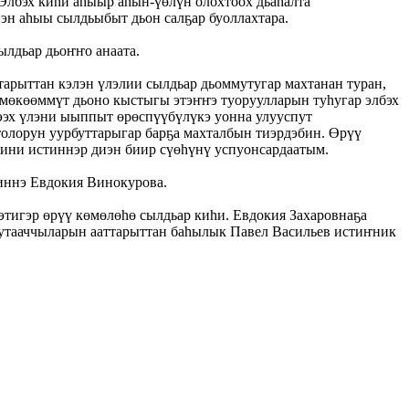
 Элбэх киһи аһыыр аһын-үөлүн олохтоох дьаһалта
нэн аһыы сылдьыбыт дьон салҕар буоллахтара.
ылдьар дьоҥҥо анаата.
арыттан кэлэн үлэлии сылдьар дьоммутугар махтанан туран,
ймөкөөммүт дьоно кыстыгы этэҥҥэ туоруулларын туһугар элбэх
нээх үлэни ыыппыт өрөспүүбүлүкэ уонна улууспут
олорун уурбуттарыгар барҕа махталбын тиэрдэбин. Өрүү
миини истиннэр диэн биир сүөһүнү успуонсардаатым.
һиннэ Евдокия Винокурова.
тигэр өрүү көмөлөһө сылдьар киһи. Евдокия Захаровнаҕа
тутааччыларын ааттарыттан баһылык Павел Васильев истиҥник