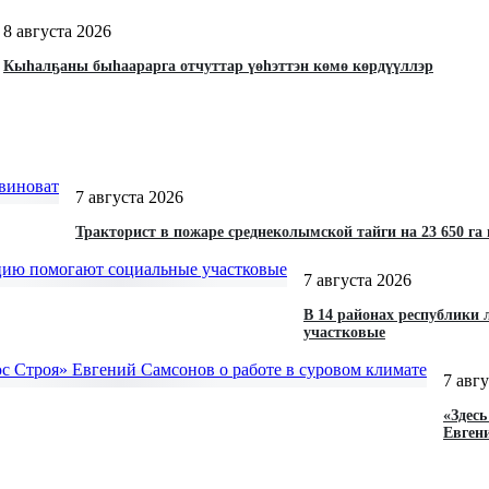
8 августа 2026
Кыһалҕаны быһаарарга отчуттар үөһэттэн көмө көрдүүллэр
7 августа 2026
Тракторист в пожаре среднеколымской тайги на 23 650 га
7 августа 2026
В 14 районах республики
участковые
7 авг
«Здес
Евген