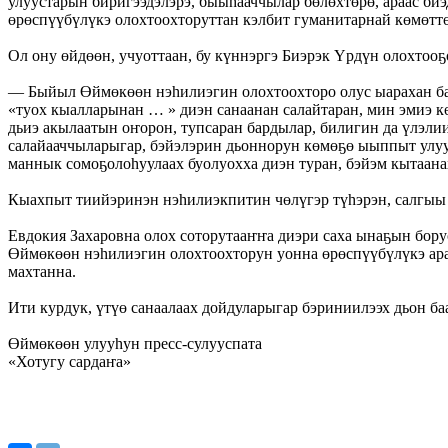
улуустарын биригээдэлэрэ, быыһааччылар бөлөхтөрө, араас би
өрөспүүбүлүкэ олохтоохторуттан кэлбит гуманитарнай көмөттө
Ол ону өйдөөн, учуоттаан, бу күннэргэ Биэрэк Үрдүн олохтоо
— Быйыл Өймөкөөн нэһилиэгин олохтоохторо олус ыарахан бал
«туох кыалларынан … » диэн санаанан салайтаран, мин эмиэ 
дьиэ акылаатын оҥорон, тупсаран бардылар, билигин да үлэли
салайааччыларыгар, бэйэлэрин дьоннорун көмөҕө ыыппыт улу
маннык сомоҕолоһуулаах буолуохха диэн туран, бэйэм кытаана
Кыахпыт тиийэринэн нэһилиэкпитин чөлүгэр түһэрэн, салгыы 
Евдокия Захаровна олох соторутааҥҥа диэри саха ынаҕын бор
Өймөкөөн нэһилиэгин олохтоохторун уонна өрөспүүбүлүкэ ара
махтанна.
Ити курдук, үтүө санаалаах дойдуларыгар бэриниилээх дьон ба
Өймөкөөн улууһун пресс-сулууспата
«Хотугу сардаҥа»