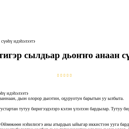
 сүөһү идэһэлээтэ
тигэр сылдьар дьоҥҥо анаан сү
ааннаан, дьон олорор дьиэтин, оҕуруотун барытын уу ылбыта.
уустартан тутуу биригээдэлэрэ кэлэн үлэлээн бардылар. Тутуу 
 Өймөкөөн нэһилиэгэ аны атырдьах ыйыгар иккистээн ууга бард