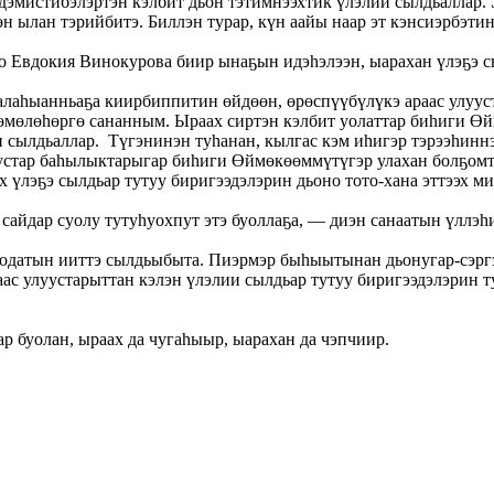
эдэмистибэлэртэн кэлбит дьон тэтимнээхтик үлэлии сылдьаллар.
н ылан тэрийбитэ. Биллэн турар, күн аайы наар эт кэнсиэрбэти
ҕо Евдокия Винокурова биир ынаҕын идэһэлээн, ыарахан үлэҕэ с
аһыанньаҕа киирбиппитин өйдөөн, өрөспүүбүлүкэ араас улууст
көмөлөһөргө сананным. Ыраах сиртэн кэлбит уолаттар биһиги Ө
и сылдьаллар. Түгэнинэн туһанан, кылгас кэм иһигэр тэрээһин
устар баһылыктарыгар биһиги Өймөкөөммүтүгэр улахан болҕомт
х үлэҕэ сылдьар тутуу биригээдэлэрин дьоно тото-хана эттээх 
сайдар суолу тутуһуохпут этэ буоллаҕа, — диэн санаатын үллэ
уодатын ииттэ сылдьыбыта. Пиэрмэр быһыытынан дьонугар-сэргэ
ас улуустарыттан кэлэн үлэлии сылдьар тутуу биригээдэлэрин 
ар буолан, ыраах да чугаһыыр, ыарахан да чэпчиир.