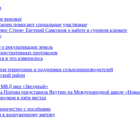
р
не виноват
уацию помогают социальные участковые
люс Строя» Евгений Самсонов о работе в суровом климате
у
 о рекультивации земель
инистративных протоколов
я и что изменилось
тия территории и поддержки сельхозпроизводителей
нский район
13 МКД мкр «Звездный»
а Попова представила Якутию на Международной школе «Новые
водком в пяти местах
енничество с пособиями
л к вооруженному мятежу