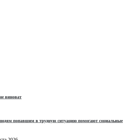
 не виноват
 людям попавшим в трудную ситуацию помогают социальные
уста 2026