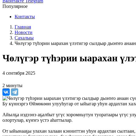
Вконтакте
Telegram
Популярное
Контакты
Главная
Новости
Сахалыы
Чөлүгэр түһэрии ыарахан үлэтигэр сылдьар дьоҥҥо анаан
Чөлүгэр түһэрии ыарахан үлэ
4 сентября 2025
2 минуты
Бу күннэргэ Өймөкөөн улууһугар от ыйыгар уһун ардахтан хал
Айылҕа иэдээнэ аҕалбыт үгүс хоромньутун туоратаары үгүс ул
олортулар, күҥҥэ үстэ аһаттылар.
От ыйынааҕы улахан халаан кэнниттэн уһун ардахтан сылтаан,