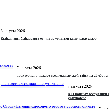
8 августа 2026
Кыһалҕаны быһаарарга отчуттар үөһэттэн көмө көрдүүллэр
7 августа 2026
Тракторист в пожаре среднеколымской тайги на 23 650 га
7 августа 2026
В 14 районах республики
участковые
7 авг