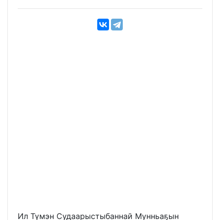
Ил Түмэн Судаарыстыбаннай Мунньаҕын