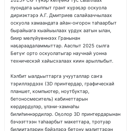
пуондата ыыппыт грант күрэҕэр оскуола
дириэктэрэ А.Г. Дмитриев салайааччылаах
оскуола хамаандата айан-оҥорон таһаарбыт
бырайыага кыайыылаах үрдүк аатын ылан,
биир мөлүйүөннээх Гранынан
наҕараадаламмыттар. Ааспыт 2025 сылга
Бөтүҥ орто оскуолатыгар научнай уонна
техническэй хайысхалаах киин арыллыбыт.
Кэлбит ыалдьыттарга учууталлар саҥа
тэриллэрдээх (3D принтердар, графическай
планшет, компьютер, ноутбуктар,
бетоносмеситель) кабинеттарын
көрдөрдүлэр, үлэни-хамнаһы
билиһиннэрдилэр. Оҕолор 3D принтердарынан
бэчээттээн таһаарбыт макеттара, тротуар
билиитэлэрин бэйэлэрэ бетону мэлиттэрэн