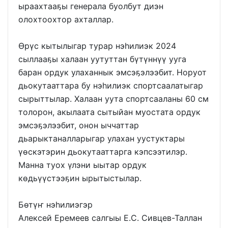
ыраахтааҕы генерала буолбут диэн
олохтоохтор ахталлар.
Өрүс кытылыгар турар нэһилиэк 2024
сыллааҕы халаан уутуттан бүтүннүү ууга
баран ордук улаханнык эмсэҕэлээбит. Норуот
дьокутааттара бу нэһилиэк спортсаалатыгар
сырыттылар. Халаан уута спортсааланы 60 см
толорон, акылаата сытыйан муостата ордук
эмсэҕэлээбит, онон ыччаттар
дьарыктаналларыгар улахан уустуктары
үөскэтэрин дьокутааттарга кэпсээтилэр.
Манна туох үлэни ыытар ордук
көдьүүстээҕин ырытыстылар.
Бөтүҥ нэһилиэгэр
Алексей Еремеев салгыы Е.С. Сивцев-Таллан