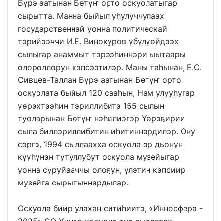
Бүрэ аатынан Бөтүҥ орто оскуолатыгар
сырытта. Манна быйыл уһулуччулаах
государственнай уонна политическай
тэрийээччи И.Е. Винокуров үбүлүөйдээх
сылыгар анаммыт тэрээһиннэри ыытаары
олороллорун кэпсээтилэр. Маны таһынан, Е.С.
Сивцев-Таллан Бүрэ аатынан Бөтүҥ орто
оскуолата быйыл 120 сааһын, Нам улууһугар
үөрэхтээһин тэриллибитэ 155 сылын
туоларынан Бөтүҥ нэһилиэгэр Үөрэҕирии
сыла биллэриллибитин иһитиннэрдилэр. Ону
сэргэ, 1994 сыллаахха оскуола эр дьонун
күүһүнэн тутуллубут оскуола музейыгар
уонна суруйааччы олоҕун, үлэтин кэпсиир
музейга сырытыннардылар.
Оскуола биир улахан ситиһиитэ, «Инносфера -
2025» СӨ Үүнэр көлүөнэ тус сыаллаах