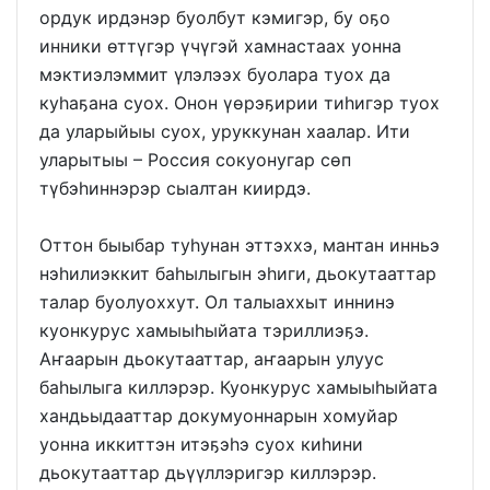
ордук ирдэнэр буолбут кэмигэр, бу оҕо
инники өттүгэр үчүгэй хамнастаах уонна
мэктиэлэммит үлэлээх буолара туох да
куһаҕана суох. Онон үөрэҕирии тиһигэр туох
да уларыйыы суох, уруккунан хаалар. Ити
уларытыы – Россия сокуонугар сөп
түбэһиннэрэр сыалтан киирдэ.
Оттон быыбар туһунан эттэххэ, мантан инньэ
нэһилиэккит баһылыгын эһиги, дьокутааттар
талар буолуоххут. Ол талыаххыт иннинэ
куонкурус хамыыһыйата тэриллиэҕэ.
Аҥаарын дьокутааттар, аҥаарын улуус
баһылыга киллэрэр. Куонкурус хамыыһыйата
хандьыдааттар докумуоннарын хомуйар
уонна иккиттэн итэҕэһэ суох киһини
дьокутааттар дьүүллэригэр киллэрэр.