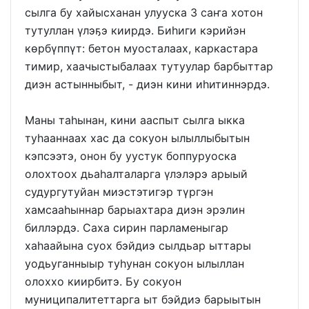
сылга бу хайысханан улууска 3 саҥа хотон
тутуллан үлэҕэ киирдэ. Биһиги кэрийэн
көрбүппүт: бетон муосталаах, каркастара
тимир, хаачыстыбалаах тутуулар барбыттар
диэн астынныбыт, - диэн кини иһитиннэрдэ.
Маны таһынан, кини ааспыт сылга ыкка
туһааннаах хас да сокуон ылыллыбытын
кэпсээтэ, онон бу уустук боппуруоска
олохтоох дьаһалталарга үлэлэрэ арыый
судургутуйан миэстэтигэр түргэн
хамсааһыннар барыахтара диэн эрэлин
биллэрдэ. Саха сирин парламеныгар
хаһаайына суох бэйдиэ сылдьар ыттары
уодьуганныыр туһунан сокуон ылыллан
олоххо киирбитэ. Бу сокуон
муниципалитеттарга ыт бэйдиэ барыытын