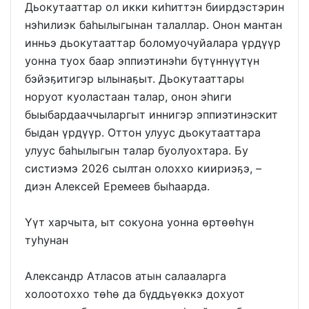
Дьокутааттар ол икки киһиттэн биирдэстэрин
нэһилиэк баһылыгынан талаллар. Онон мантан
инньэ дьокутааттар боломуочуйалара үрдүүр
уонна туох баар эппиэтинэһи бүтүннүүтүн
бэйэҕитигэр ылынаҕыт. Дьокутааттары
норуот куоластаан талар, онон эһиги
быыбардааччыларгыт иннигэр эппиэтинэскит
быдан үрдүүр. Оттон улуус дьокутааттара
улуус баһылыгын талар буолуохтара. Бу
систиэмэ 2026 сылтан олоххо киириэҕэ, –
диэн Алексей Еремеев быһаарда.
Үүт харчыта, ыт сокуона уонна өртөөһүн
туһунан
Александр Атласов атын салааларга
холоотоххо төһө да бүддьүөккэ дохуот