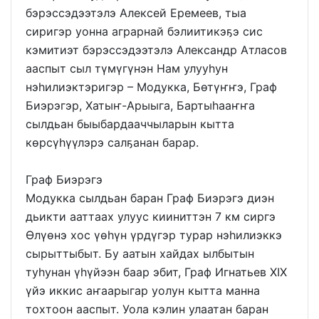
бэрэссэдээтэлэ Алексей Еремеев, тыа
сиригэр уонна аграрнай бэлиитикэҕэ сис
кэмитиэт бэрэссэдээтэлэ Александр Атласов
ааспыт сыл түмүгүнэн Нам улууһун
нэһилиэктэригэр – Модукка, Бөтүҥҥэ, Граф
Биэрэгэр, Хатыҥ-Арыыга, Бартыһааҥҥа
сылдьан быыбардааччыларын кытта
көрсүһүүлэрэ салҕанан барар.
Граф Биэрэгэ
Модукка сылдьан баран Граф Биэрэгэ диэн
дьикти ааттаах улуус кииниттэн 7 км сиргэ
Өлүөнэ хос үөһүн үрдүгэр турар нэһилиэккэ
сырыттыбыт. Бу аатын хайдах ылбытын
туһунан үһүйээн баар эбит, Граф Игнатьев XIX
үйэ иккис аҥаарыгар уолун кытта манна
тохтоон ааспыт. Уола кэлин улаатан баран