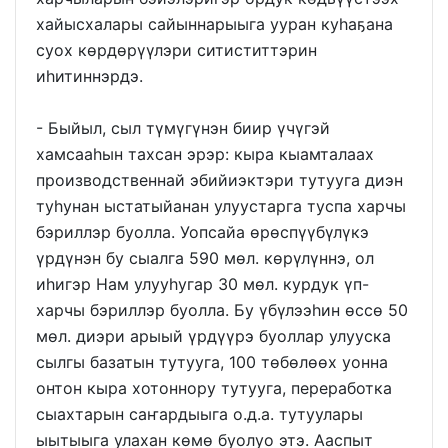
хайысхалары сайыннарыыга ууран куһаҕана
суох көрдөрүүлэри ситиститтэрин
иһитиннэрдэ.
- Быйыл, сыл түмүгүнэн биир үчүгэй
хамсааһын тахсан эрэр: кыра кыамталаах
производственнай эбийиэктэри тутууга диэн
туһунан ыстатыйанан улуустарга туспа харчы
бэриллэр буолла. Уопсайа өрөспүүбүлүкэ
үрдүнэн бу сыалга 590 мөл. көрүлүннэ, ол
иһигэр Нам улууһугар 30 мөл. курдук үп-
харчы бэриллэр буолла. Бу үбүлээһин өссө 50
мөл. диэри арыый үрдүүрэ буоллар улууска
сылгы базатын тутууга, 100 төбөлөөх уонна
онтон кыра хотоннору тутууга, переработка
сыахтарын саҥардыыга о.д.а. тутуулары
ыытыыга улахан көмө буолуо этэ. Ааспыт