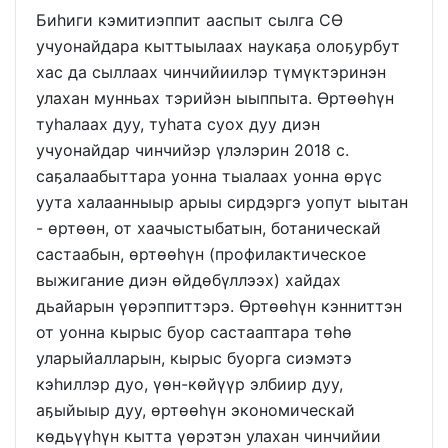
Биһиги кэмитиэппит ааспыт сылга СӨ
учуонайдара кыттыылаах наукаҕа олоҕурбут
хас да сыллаах чинчийиилэр түмүктэринэн
улахан мунньах тэрийэн ыыппыта. Өртөөһүн
туһалаах дуу, туһата суох дуу диэн
учуонайдар чинчийэр үлэлэрин 2018 с.
саҕалаабыттара уонна тыалаах уонна өрүс
уута халаанныыр арыы сирдэргэ уопут ыытан
- өртөөн, от хаачыстыбатын, ботаническай
састаабын, өртөөһүн (профилактическое
выжигание диэн өйдөбүллээх) хайдах
дьайарын үөрэппиттэрэ. Өртөөһүн кэнниттэн
от уонна кырыс буор састааптара төһө
уларыйалларын, кырыс буорга сиэмэтэ
кэһиллэр дуо, үөн-көйүүр элбиир дуу,
аҕыйыыр дуу, өртөөһүн экономическай
көдьүүһүн кытта үөрэтэн улахан чинчийии