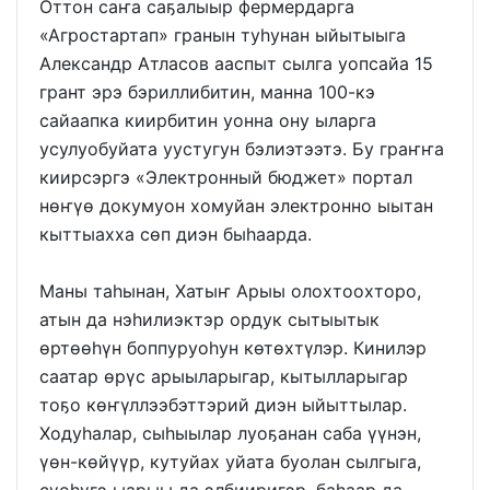
Оттон саҥа саҕалыыр фермердарга
«Агростартап» гранын туһунан ыйытыыга
Александр Атласов ааспыт сылга уопсайа 15
грант эрэ бэриллибитин, манна 100-кэ
сайаапка киирбитин уонна ону ыларга
усулуобуйата уустугун бэлиэтээтэ. Бу граҥҥа
киирсэргэ «Электронный бюджет» портал
нөҥүө докумуон хомуйан электронно ыытан
кыттыахха сөп диэн быһаарда.
Маны таһынан, Хатыҥ Арыы олохтоохторо,
атын да нэһилиэктэр ордук сытыытык
өртөөһүн боппуруоһун көтөхтүлэр. Кинилэр
саатар өрүс арыыларыгар, кытылларыгар
тоҕо көҥүллээбэттэрий диэн ыйыттылар.
Ходуһалар, сыһыылар луоҕанан саба үүнэн,
үөн-көйүүр, кутуйах уйата буолан сылгыга,
сүөһүгэ ыарыы да элбииригэр, баһаар да