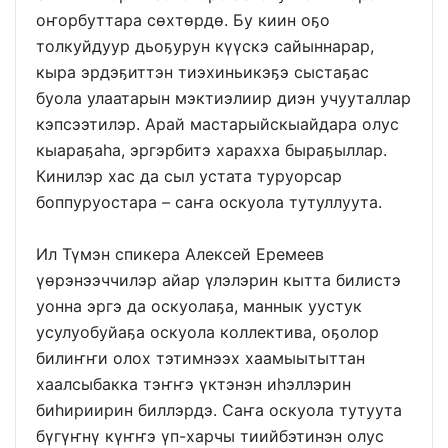
оҥорбуттара сөхтөрдө. Бу киин оҕо
толкуйдуур дьоҕурун күүскэ сайыннарар,
кыра эрдэҕиттэн тиэхиньикэҕэ сыстаҕас
буола улаатарын мэктиэлиир диэн учууталлар
кэпсээтилэр. Арай мастарыйскыайдара олус
кыараҕаһа, эргэрбитэ харахха быраҕыллар.
Кинилэр хас да сыл устата туруорсар
боппуруостара – саҥа оскуола тутуллуута.
Ил Түмэн спикера Алексей Еремеев
үөрэнээччилэр айар үлэлэрин кытта билистэ
уонна эргэ да оскуолаҕа, маннык уустук
усулуобуйаҕа оскуола коллектива, оҕолор
билиҥҥи олох тэтимнээх хаамыытыттан
хаалсыбакка тэҥҥэ үктэнэн иһэллэрин
биһириирин биллэрдэ. Саҥа оскуола тутуута
бүгүҥнү күҥҥэ үп-харчы тиийбэтинэн олус