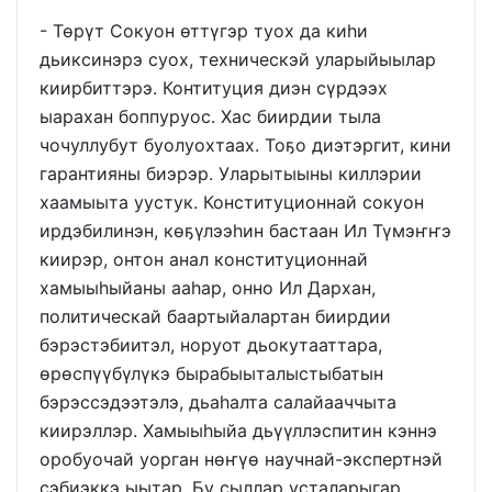
- Төрүт Сокуон өттүгэр туох да киһи
дьиксинэрэ суох, техническэй уларыйыылар
киирбиттэрэ. Контитуция диэн сүрдээх
ыарахан боппуруос. Хас биирдии тыла
чочуллубут буолуохтаах. Тоҕо диэтэргит, кини
гарантияны биэрэр. Уларытыыны киллэрии
хаамыыта уустук. Конституционнай сокуон
ирдэбилинэн, көҕүлээһин бастаан Ил Түмэҥҥэ
киирэр, онтон анал конституционнай
хамыыһыйаны ааһар, онно Ил Дархан,
политическай баартыйалартан биирдии
бэрэстэбиитэл, норуот дьокутааттара,
өрөспүүбүлүкэ бырабыыталыстыбатын
бэрэссэдээтэлэ, дьаһалта салайааччыта
киирэллэр. Хамыыһыйа дьүүллэспитин кэннэ
оробуочай уорган нөҥүө научнай-экспертнэй
сэбиэккэ ыытар. Бу сыллар усталарыгар