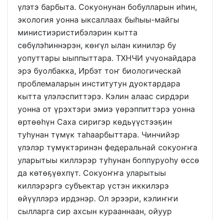
үлэтэ барбыта. Сокуонунан бобулларын иһин,
экология уонна ыксаллаах быһыы-майгы
министиэристибэлэрин кытта
сөбүлэһиннэрэн, көҥүл ылан кинилэр бу
уопуттары ыыппыттара. ТХНЧИ учуонайдара
эрэ буолбакка, Ирбэт тоҥ биологическай
проблемаларын институтун дуоктардара
кытта үлэлэспиттэрэ. Кэлин алаас сирдэри
уонна от үрэхтэри эмиэ үөрэппиттэрэ уонна
өртөөһүн Саха сиригэр көдьүүстээҕин
туһунан түмүк таһаарбыттара. Чинчийэр
үлэлэр түмүктэринэн федеральнай сокуоҥҥа
уларытыы киллэрэр туһунан боппуруоһу өссө
да көтөҕүөхпүт. Сокуоҥҥа уларытыы
киллэрэргэ субъектар үстэн иккилэрэ
өйүүллэрэ ирдэнэр. Ол эрээри, кэлиҥҥи
сылларга сир ахсын курааннаан, ойуур