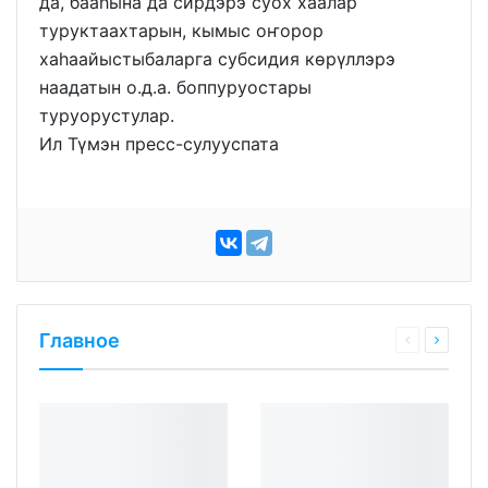
да, бааһына да сирдэрэ суох хаалар
туруктаахтарын, кымыс оҥорор
хаһаайыстыбаларга субсидия көрүллэрэ
наадатын о.д.а. боппуруостары
туруорустулар.
Ил Түмэн пресс-сулууспата
Главное