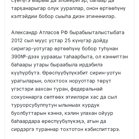
тарҕанарыгар олук уураллар, онон өртөөһүнү
кэлтэйдии бобор сыыһа диэн этинннилэр.
Александр Атласов РФ бырабыыталыстыбата
2012 сыл муус устар 25 күнүгэр дойду
сиригэр-уотугар өртөөһүнү бобор туһунан
390№-дээх уурааҕы таһаарбыта, ол кэнниттэн
баһаары утары быраабыла ирдэбилэ
күүһүрбүтэ. Өрөспүүбүлүкэбит сирин-уотун
уратыларын, олохтоох норуоттар төрүт
үгэстэри аахсан туран, федеральнай
сокуоннарга сөптөөх этиилэри хас да сыл
туруорсубуппутун ылыныах курдук
буолбуттарын кэннэ, кэлин улахан ойуур
баһаардара өрөспүүбүлүкэҕэ, атын да
сирдэргэ тураннар тохтотон кэбиспиттэрэ.