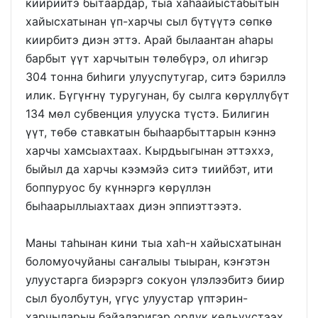
киириитэ бытаардар, тыа хаһаайыстабытын
хайысхатынан үп-харчы сыл бүтүүтэ сөпкө
киирбитэ диэн эттэ. Арай былаантан аһары
барбыт үүт харчытын төлөбүрэ, ол иһигэр
304 тонна биһиги улууспутугар, ситэ бэриллэ
илик. Бүгүҥнү туругунан, бу сылга көрүллүбүт
134 мөл субвенция улууска түстэ. Билигин
үүт, төбө ставкатын быһаарбыттарын кэннэ
харчы хамсыахтаах. Кырдьыгынан эттэххэ,
быйыл да харчы кээмэйэ ситэ тиийбэт, ити
боппуруос бу күннэргэ көрүллэн
быһаарыллыахтаах диэн эппиэттээтэ.
Маны таһынан кини тыа хаһ-н хайысхатынан
боломуочуйаны саҥалыы тыыран, кэҥэтэн
улуустарга биэрэргэ сокуон үлэлээбитэ биир
сыл буолбутун, үгүс улуустар үптэрин-
харчыларын бэйэлэригэр ордук көдьүүстээх