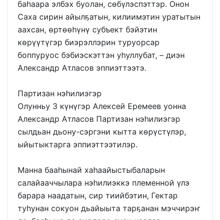
баһаара элбэх буолан, сөбүлэспэттэр. Онон
Саха сирин айылҕатын, килиимэтин уратытын
аахсан, өртөөһүнү субъект бэйэтин
көрүүтүгэр биэрэллэрин туруорсар
боппуруос бэбиэскэттэн уһуллубат, – диэн
Александр Атласов эппиэттээтэ.
Партизан нэһилиэгэр
Олунньу 3 күнүгэр Алексей Еремеев уонна
Александр Атласов Партизан нэһилиэгэр
сылдьан дьону-сэргэни кытта көрүстүлэр,
ыйытыктарга эппиэттээтилэр.
Манна бааһынай хаһаайыстыбаларын
салайааччылара нэһилиэккэ племенной үлэ
барара наадатын, сир тиийбэтин, Гектар
туһунан сокуон дьайыыта тарҕанан мэччирэҥ