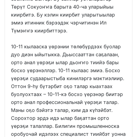
Төрүт Сокуоҥҥа барыта 40-ча уларыйыы
киирбитэ. Бу кэлин киирбит уларытыылар
эмиэ итинник бэрээдэк чэрчитинэн Ил
Түмэҥҥэ киирбиттэрэ.
10-11 кылааска үөрэнии төлөбүрдээх буолар
дуо диэн ыйытыкка. Дьыссааттан саҕалаан,
орто анал үөрэҕи ылар дьоҥҥо тиийэ бары
босхо үөрэнэллэр. 10-11 кылаас эмиэ. Босхо
үөрэҕи судаарыстыба кинилэргэ мэктиэлиир.
Оттон 9-һу бүтэрбит оҕо талар кыахтаах
буолуохтаах – 10-11-кэ босхо үөрэнэр биитэр
орто анал профессиональнай үөрэҕи талар.
Маны оҕо бэйэтэ талар, ким да күһэйбэт.
Сорохтор эрдэ идэ ылар баҕаттан орто
үөрэҕи талаллар. Билигин промышленноска
оробуочай идэлээх специалист тиийбэт уонна