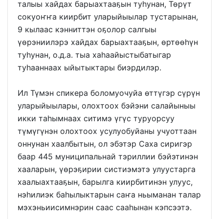
талыы хайдах барыахтааҕын туһунан, Төрүт
сокуоҥҥа киирбит уларыйыылар тустарынан,
9 кылаас кэнниттэн оҕолор салгыы
үөрэниилэрэ хайдах барыахтааҕын, өртөөһүн
туһунан, о.д.а. тыа хаһаайыстыбатыгар
туһааннаах ыйытыктары биэрдилэр.
Ил Түмэн спикера боломуочуйа өттүгэр сүрүн
уларыйыылары, олохтоох бэйэни салайыныы
икки таһымнаах ситимэ үгүс туруорсуу
түмүгүнэн олохтоох усулуобуйаны учуоттаан
оннунан хаалбытын, ол эбэтэр Саха сиригэр
баар 445 муниципальнай тэриллии бэйэтинэн
хааларын, үөрэҕирии систиэмэтэ улуустарга
хаалыахтааҕын, барылга киирбитинэн улуус,
нэһилиэк баһылыктарын саҥа ньыманан талар
мэхэньиисимнэрин саас сааһынан кэпсээтэ.