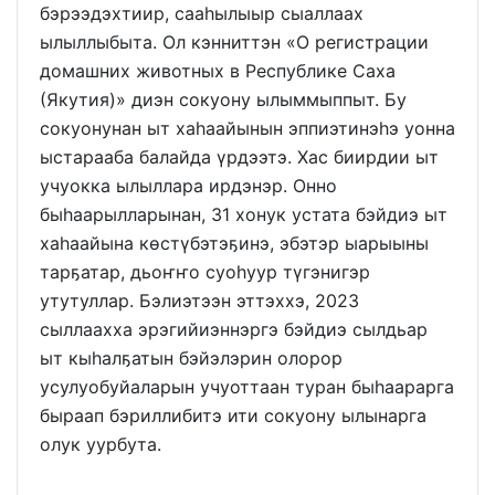
бэрээдэхтиир, сааһылыыр сыаллаах
ылыллыбыта. Ол кэнниттэн «О регистрации
домашних животных в Республике Саха
(Якутия)» диэн сокуону ылыммыппыт. Бу
сокуонунан ыт хаһаайынын эппиэтинэһэ уонна
ыстарааба балайда үрдээтэ. Хас биирдии ыт
учуокка ылыллара ирдэнэр. Онно
быһаарылларынан, 31 хонук устата бэйдиэ ыт
хаһаайына көстүбэтэҕинэ, эбэтэр ыарыыны
тарҕатар, дьоҥҥо суоһуур түгэнигэр
утутуллар. Бэлиэтээн эттэххэ, 2023
сыллаахха эрэгийиэннэргэ бэйдиэ сылдьар
ыт кыһалҕатын бэйэлэрин олорор
усулуобуйаларын учуоттаан туран быһаарарга
быраап бэриллибитэ ити сокуону ылынарга
олук уурбута.