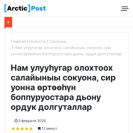
Главная
Новости
Сахалыы
Нам улууһугар олохтоох салайыныы сокуона, сир
уонна өртөөһүн боппуруостара дьону ордук долгуталлар
Нам улууһугар олохтоох
салайыныы сокуона, сир
уонна өртөөһүн
боппуруостара дьону
ордук долгуталлар
5 февраля 2026
12 минут