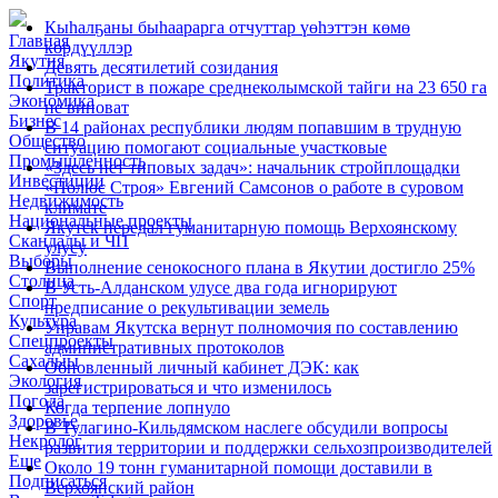
Кыһалҕаны быһаарарга отчуттар үөһэттэн көмө
Главная
көрдүүллэр
Якутия
Девять десятилетий созидания
Политика
Тракторист в пожаре среднеколымской тайги на 23 650 га
Экономика
не виноват
Бизнес
В 14 районах республики людям попавшим в трудную
Общество
ситуацию помогают социальные участковые
Промышленность
«Здесь нет типовых задач»: начальник стройплощадки
Инвестиции
«Полюс Строя» Евгений Самсонов о работе в суровом
Недвижимость
климате
Национальные проекты
Якутск передал гуманитарную помощь Верхоянскому
Скандалы и ЧП
улусу
Выборы
Выполнение сенокосного плана в Якутии достигло 25%
Столица
В Усть-Алданском улусе два года игнорируют
Спорт
предписание о рекультивации земель
Культура
Управам Якутска вернут полномочия по составлению
Спецпроекты
административных протоколов
Сахалыы
Обновленный личный кабинет ДЭК: как
Экология
зарегистрироваться и что изменилось
Погода
Когда терпение лопнуло
Здоровье
В Тулагино-Кильдямском наслеге обсудили вопросы
Некролог
развития территории и поддержки сельхозпроизводителей
Еще
Около 19 тонн гуманитарной помощи доставили в
Подписаться
Верхоянский район