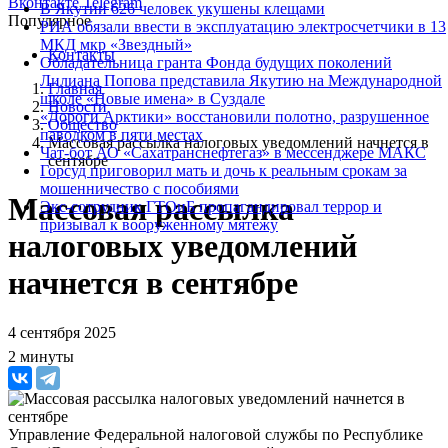
Вконтакте
Telegram
В Якутии 626 человек укушены клещами
Популярное
РИА обязали ввести в эксплуатацию электросчетчики в 13
МКД мкр «Звездный»
Контакты
Обладательница гранта Фонда будущих поколений
Лилиана Попова представила Якутию на Международной
Главная
школе «Новые имена» в Суздале
Новости
«Дороги Арктики» восстановили полотно, разрушенное
Общество
паводком в пяти местах
Массовая рассылка налоговых уведомлений начнется в
Чат-бот АО «Сахатранснефтегаз» в мессенджере МАКС
сентябре
Горсуд приговорил мать и дочь к реальным срокам за
мошенничество с пособиями
Массовая рассылка
Экс-сотрудник ГТОиБ пропагандировал террор и
призывал к вооруженному мятежу
налоговых уведомлений
начнется в сентябре
4 сентября 2025
2 минуты
Управление Федеральной налоговой службы по Республике