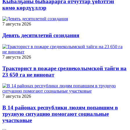
Кыһалҕаны быһаарарга отчуттар үөһэттэн
көмө көрдүүллэр
7 августа 2026
Девять десятилетий созидания
7 августа 2026
Тракторист в пожаре среднеколымской тайги на
23 650 га не виноват
7 августа 2026
В 14 районах республики людям попавшим в
трудную ситуацию помогают социальные
участковые