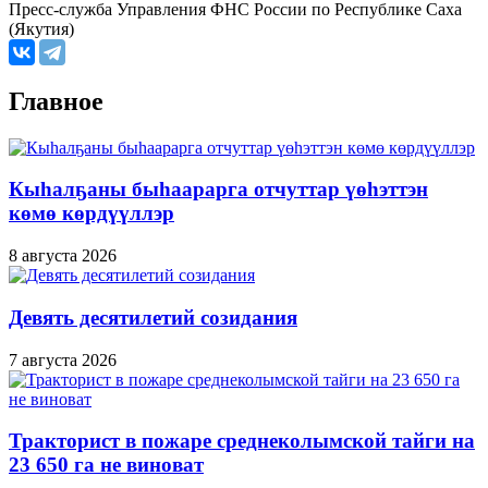
Пресс-служба Управления ФНС России по Республике Саха
(Якутия)
Главное
Кыһалҕаны быһаарарга отчуттар үөһэттэн
көмө көрдүүллэр
8 августа 2026
Девять десятилетий созидания
7 августа 2026
Тракторист в пожаре среднеколымской тайги на
23 650 га не виноват