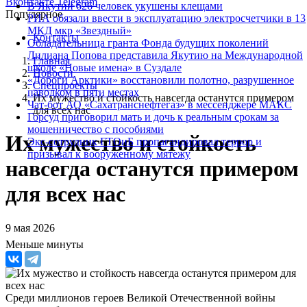
Вконтакте
Telegram
В Якутии 626 человек укушены клещами
Популярное
РИА обязали ввести в эксплуатацию электросчетчики в 13
МКД мкр «Звездный»
Контакты
Обладательница гранта Фонда будущих поколений
Лилиана Попова представила Якутию на Международной
Главная
школе «Новые имена» в Суздале
Новости
«Дороги Арктики» восстановили полотно, разрушенное
Спецпроекты
паводком в пяти местах
Их мужество и стойкость навсегда останутся примером
Чат-бот АО «Сахатранснефтегаз» в мессенджере МАКС
для всех нас
Горсуд приговорил мать и дочь к реальным срокам за
мошенничество с пособиями
Их мужество и стойкость
Экс-сотрудник ГТОиБ пропагандировал террор и
призывал к вооруженному мятежу
навсегда останутся примером
для всех нас
9 мая 2026
Меньше минуты
Среди миллионов героев Великой Отечественной войны