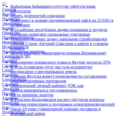
Кыһалҕаны быһаарарга отчуттар үөһэттэн көмө
Главная
көрдүүллэр
Якутия
Девять десятилетий созидания
Политика
Тракторист в пожаре среднеколымской тайги на 23 650 га
Экономика
не виноват
Бизнес
В 14 районах республики людям попавшим в трудную
Общество
ситуацию помогают социальные участковые
Промышленность
«Здесь нет типовых задач»: начальник стройплощадки
Инвестиции
«Полюс Строя» Евгений Самсонов о работе в суровом
Недвижимость
климате
Национальные проекты
Якутск передал гуманитарную помощь Верхоянскому
Скандалы и ЧП
улусу
Выборы
Выполнение сенокосного плана в Якутии достигло 25%
Столица
В Усть-Алданском улусе два года игнорируют
Спорт
предписание о рекультивации земель
Культура
Управам Якутска вернут полномочия по составлению
Спецпроекты
административных протоколов
Сахалыы
Обновленный личный кабинет ДЭК: как
Экология
зарегистрироваться и что изменилось
Погода
Когда терпение лопнуло
Здоровье
В Тулагино-Кильдямском наслеге обсудили вопросы
Некролог
развития территории и поддержки сельхозпроизводителей
Еще
Около 19 тонн гуманитарной помощи доставили в
Подписаться
Верхоянский район