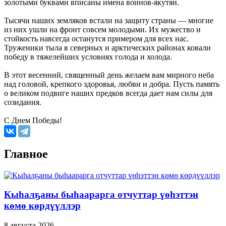
золотыми буквами вписаны имена воинов-якутян.
Тысячи наших земляков встали на защиту страны — многие
из них ушли на фронт совсем молодыми. Их мужество и
стойкость навсегда останутся примером для всех нас.
Труженики тыла в северных и арктических районах ковали
победу в тяжелейших условиях голода и холода.
В этот весенний, священный день желаем вам мирного неба
над головой, крепкого здоровья, любви и добра. Пусть память
о великом подвиге наших предков всегда дает нам силы для
созидания.
С Днем Победы!
Главное
Кыһалҕаны быһаарарга отчуттар үөһэттэн
көмө көрдүүллэр
8 августа 2026