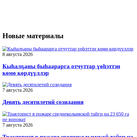
Новые материалы
8 августа 2026
Кыһалҕаны быһаарарга отчуттар үөһэттэн
көмө көрдүүллэр
7 августа 2026
Девять десятилетий созидания
7 августа 2026
Тракторист в пожаре среднеколымской тайги на