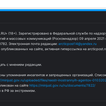
.RU» (18+). Зарегистрировано в Федеральной службе по надзор
гий и массовых коммуникаций (Роскомнадзор) 09 апреля 2021 г
782. Электронная почта редакции:
arcticpost14@yandex.ru
публикованных на сайте, активная гиперссылка на arcticpost.r
дать с мнением редакции.
жны упоминания иноагентов и запрещенных организаций. Списо
://minjust.gov.ru/uploaded/files/reestr-inostrannyih-agentov-010320
ликован на сайте
https://minjust.gov.ru/ru/documents/7822/
ы в РФ за экстремизм.