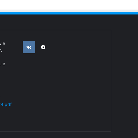
у в
.
u в
к
24.pdf