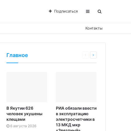
Подписаться
Контакты
Главное
В Якутии 626
РИА обязали ввести
человек укушены
в эксплуатацию
клещами
электросчетчики в
13 МКД мкр
6 августа 2026
«Звездный»