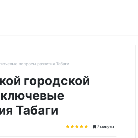
лючевые вопросы развития Табаги
кой городской
 ключевые
ия Табаги
2 минуты