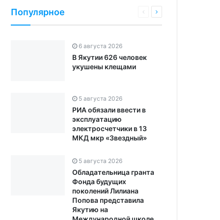
Популярное
6 августа 2026
В Якутии 626 человек
укушены клещами
5 августа 2026
РИА обязали ввести в
эксплуатацию
электросчетчики в 13
МКД мкр «Звездный»
5 августа 2026
Обладательница гранта
Фонда будущих
поколений Лилиана
Попова представила
Якутию на
Международной школе