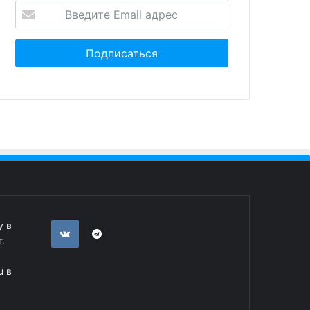
у в
.
u в