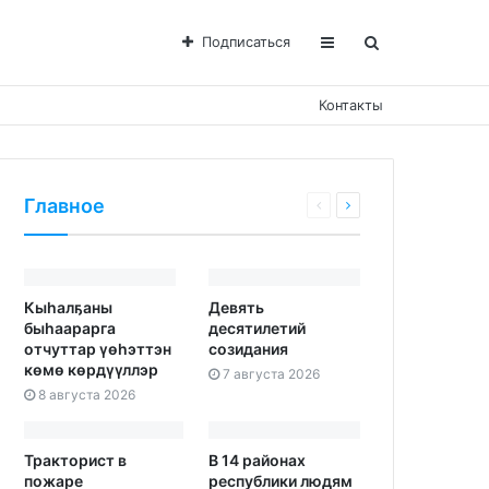
Подписаться
Контакты
Главное
Кыһалҕаны
Девять
быһаарарга
десятилетий
отчуттар үөһэттэн
созидания
көмө көрдүүллэр
7 августа 2026
8 августа 2026
Тракторист в
В 14 районах
пожаре
республики людям