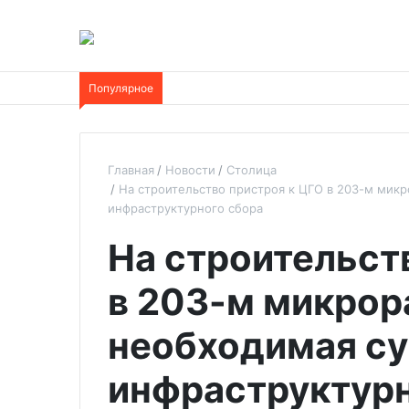
Популярное
Главная
Новости
Столица
На строительство пристроя к ЦГО в 203-м микр
инфраструктурного сбора
На строительст
в 203-м микрор
необходимая су
инфраструктурн