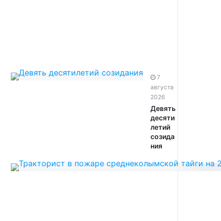
7
августа
2026
Девять
десяти
летий
созида
ния