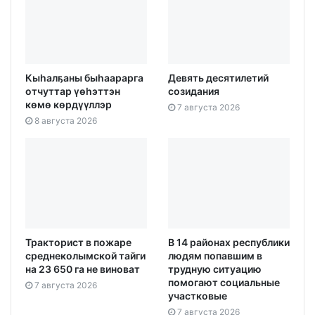
Кыһалҕаны быһаарарга
Девять десятилетий
отчуттар үөһэттэн
созидания
көмө көрдүүллэр
7 августа 2026
8 августа 2026
Тракторист в пожаре
В 14 районах республики
среднеколымской тайги
людям попавшим в
на 23 650 га не виноват
трудную ситуацию
помогают социальные
7 августа 2026
участковые
7 августа 2026