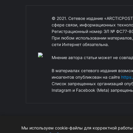
© 2021. Сетевое издание «ARCTICPOST
сфере связи, информационных техноло
Регистрационный номер ЭЛ № ФС77-80
При любом использовании материалов, о
сети Интернет обязательна.
Мнение автора статьи может не совпа
В материалах сетевого издания возмо
иноагентов опубликован на сайте
https
Список запрещенных организаций опуб
Instagram и Facebook (Metа) запрещен
Мы используем cookie-файлы для корректной работы 
© ArcticPost. Информация сайта защищена законом