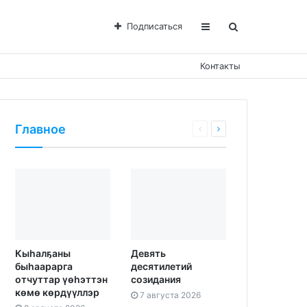
Подписаться
Контакты
Главное
Кыһалҕаны
Девять
быһаарарга
десятилетий
отчуттар үөһэттэн
созидания
көмө көрдүүллэр
7 августа 2026