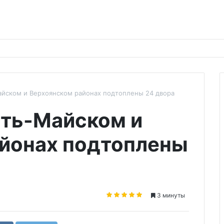
айском и Верхоянском районах подтоплены 24 двора
сть-Майском и
йонах подтоплены
3 минуты