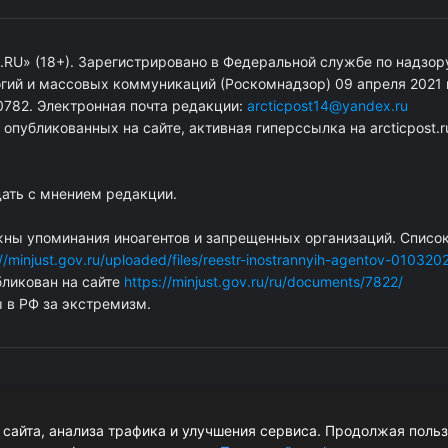
.RU» (18+). Зарегистрировано в Федеральной службе по надзор
гий и массовых коммуникаций (Роскомнадзор) 09 апреля 2021 г
782. Электронная почта редакции:
arcticpost14@yandex.ru
публикованных на сайте, активная гиперссылка на arcticpost.r
дать с мнением редакции.
жны упоминания иноагентов и запрещенных организаций. Списо
://minjust.gov.ru/uploaded/files/reestr-inostrannyih-agentov-010320
ликован на сайте
https://minjust.gov.ru/ru/documents/7822/
ы в РФ за экстремизм.
сайта, анализа трафика и улучшения сервиса. Продолжая поль
 об авторских правах.