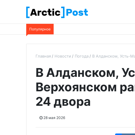
Популярное
Главная
Новости
Погода
В Алданском, Усть-М
В Алданском, У
Верхоянском ра
24 двора
28 мая 2026