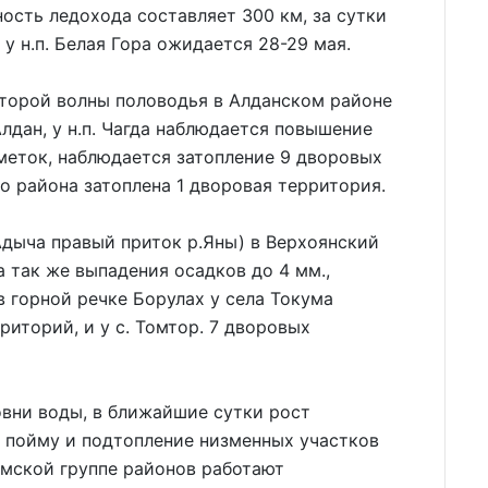
ость ледохода составляет 300 км, за сутки
 у н.п. Белая Гора ожидается 28-29 мая.
второй волны половодья в Алданском районе
лдан, у н.п. Чагда наблюдается повышение
меток, наблюдается затопление 9 дворовых
о района затоплена 1 дворовая территория.
.Адыча правый приток р.Яны) в Верхоянский
а так же выпадения осадков до 4 мм.,
 горной речке Борулах у села Токума
иторий, и у с. Томтор. 7 дворовых
вни воды, в ближайшие сутки рост
 пойму и подтопление низменных участков
ымской группе районов работают