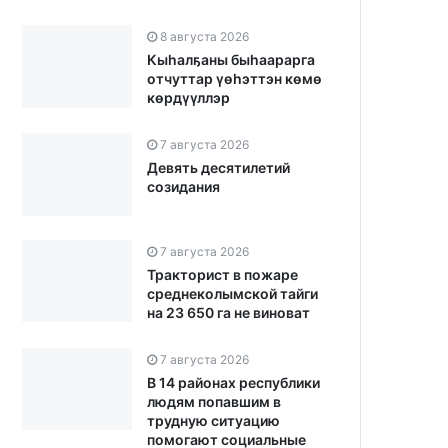
8 августа 2026
Кыһалҕаны быһаарарга
отчуттар үөһэттэн көмө
көрдүүллэр
7 августа 2026
Девять десятилетий
созидания
7 августа 2026
Тракторист в пожаре
среднеколымской тайги
на 23 650 га не виноват
7 августа 2026
В 14 районах республики
людям попавшим в
трудную ситуацию
помогают социальные