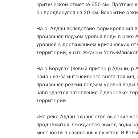
критической отметке 650 см. Протяженн
он продвинулся на 20 км. Вскрытие реки
На р. Алдан вследствие формирования 
произошел подъем уровня воды в реке А
уровней с достижением критических от
территорий, у н.п. Эжанцы Усть-Майског
На р.Борулах (левый приток р.Адычи, р
район из-за интенсивного снега таяния, 
произошел резкий подъем уровня воды в
наблюдается затопление 7 дворовых терр
территорий.
«На реке Алдан охраняются высокие уро
продолжится. Ожидается выход воды на
местности в населенных пунктах. В Кол