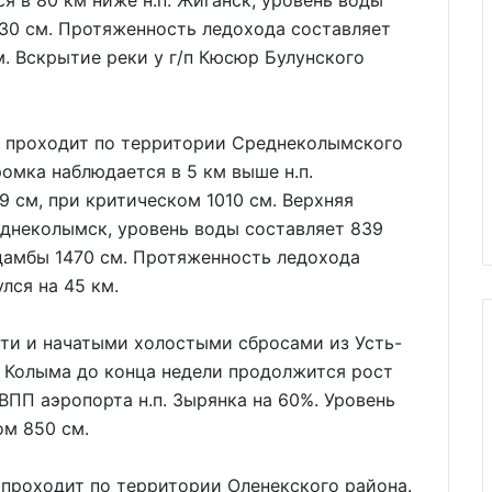
я в 80 км ниже н.п. Жиганск, уровень воды
430 см. Протяженность ледохода составляет
км. Вскрытие реки у г/п Кюсюр Булунского
а проходит по территории Среднеколымского
мка наблюдается в 5 км выше н.п.
9 см, при критическом 1010 см. Верхняя
еднеколымск, уровень воды составляет 839
 дамбы 1470 см. Протяженность ледохода
лся на 45 км.
сти и начатыми холостыми сбросами из Усть-
 Колыма до конца недели продолжится рост
ВПП аэропорта н.п. Зырянка на 60%. Уровень
ом 850 см.
 проходит по территории Оленекского района.