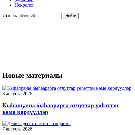
Некролог
Искать
Найти
Новые материалы
8 августа 2026
Кыһалҕаны быһаарарга отчуттар үөһэттэн
көмө көрдүүллэр
7 августа 2026