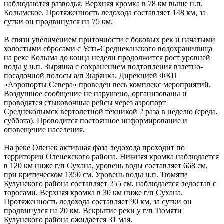
наблюдаются разводья. Верхняя кромка в 78 км выше н.п.
Колымское. Протяженность ледохода составляет 148 км, за
сутки он продвинулся на 75 км.
В связи увеличением приточности с боковых рек и начатыми
холостыми сбросами с Усть-Среднеканского водохранилища
на реке Колыма до конца недели продолжится рост уровней
воды у н.п. Зырянка с сохранением подтопления взлетно-
посадочной полосы а/п Зырянка. Дирекцией ФКП
«Аэропорты Севера» проведен весь комплекс мероприятий.
Воздушное сообщение не нарушено, организованы и
проводятся стыковочные рейсы через аэропорт
Среднеколымск вертолетной техникой 2 раза в неделю (среда,
суббота). Проводится постоянное информирование и
оповещение населения.
На реке Оленек активная фаза ледохода проходит по
территории Оленекского района. Нижняя кромка наблюдается
в 120 км ниже г/п Сухана, уровень воды составляет 668 см,
при критическом 1350 см. Уровень воды н.п. Тюмяти
Булунского района составляет 255 см, наблюдается ледостав с
торосами. Верхняя кромка в 30 км ниже г/п Сухана.
Протяженность ледохода составляет 90 км, за сутки он
продвинулся на 20 км. Вскрытие реки у г/п Тюмяти
Булунского района ожидается 31 мая.