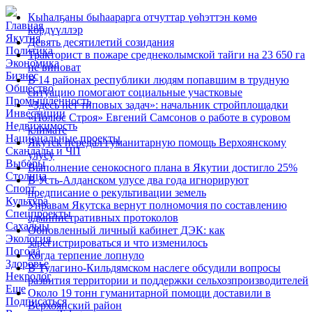
Кыһалҕаны быһаарарга отчуттар үөһэттэн көмө
Главная
көрдүүллэр
Якутия
Девять десятилетий созидания
Политика
Тракторист в пожаре среднеколымской тайги на 23 650 га
Экономика
не виноват
Бизнес
В 14 районах республики людям попавшим в трудную
Общество
ситуацию помогают социальные участковые
Промышленность
«Здесь нет типовых задач»: начальник стройплощадки
Инвестиции
«Полюс Строя» Евгений Самсонов о работе в суровом
Недвижимость
климате
Национальные проекты
Якутск передал гуманитарную помощь Верхоянскому
Скандалы и ЧП
улусу
Выборы
Выполнение сенокосного плана в Якутии достигло 25%
Столица
В Усть-Алданском улусе два года игнорируют
Спорт
предписание о рекультивации земель
Культура
Управам Якутска вернут полномочия по составлению
Спецпроекты
административных протоколов
Сахалыы
Обновленный личный кабинет ДЭК: как
Экология
зарегистрироваться и что изменилось
Погода
Когда терпение лопнуло
Здоровье
В Тулагино-Кильдямском наслеге обсудили вопросы
Некролог
развития территории и поддержки сельхозпроизводителей
Еще
Около 19 тонн гуманитарной помощи доставили в
Подписаться
Верхоянский район