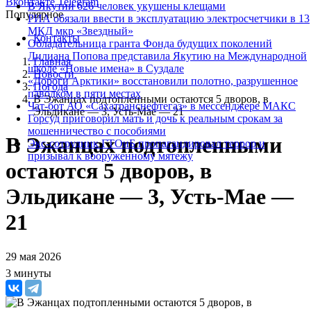
Вконтакте
Telegram
В Якутии 626 человек укушены клещами
Популярное
РИА обязали ввести в эксплуатацию электросчетчики в 13
МКД мкр «Звездный»
Контакты
Обладательница гранта Фонда будущих поколений
Лилиана Попова представила Якутию на Международной
Главная
школе «Новые имена» в Суздале
Новости
«Дороги Арктики» восстановили полотно, разрушенное
Погода
паводком в пяти местах
В Эжанцах подтопленными остаются 5 дворов, в
Чат-бот АО «Сахатранснефтегаз» в мессенджере МАКС
Эльдикане — 3, Усть-Мае — 21
Горсуд приговорил мать и дочь к реальным срокам за
мошенничество с пособиями
В Эжанцах подтопленными
Экс-сотрудник ГТОиБ пропагандировал террор и
призывал к вооруженному мятежу
остаются 5 дворов, в
Эльдикане — 3, Усть-Мае —
21
29 мая 2026
3 минуты