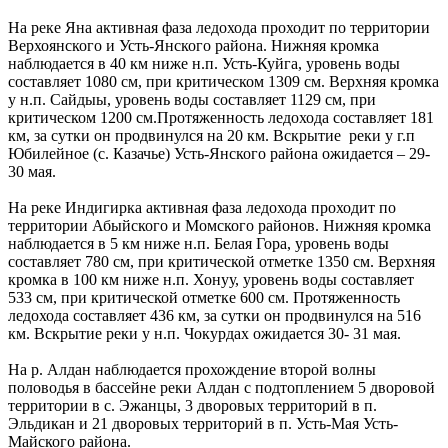
На реке Яна активная фаза ледохода проходит по территории
Верхоянского и Усть-Янского района. Нижняя кромка
наблюдается в 40 км ниже н.п. Усть-Куйга, уровень воды
составляет 1080 см, при критическом 1309 см. Верхняя кромка
у н.п. Сайдыы, уровень воды составляет 1129 см, при
критическом 1200 см.Протяженность ледохода составляет 181
км, за сутки он продвинулся на 20 км. Вскрытие реки у г.п
Юбилейное (с. Казачье) Усть-Янского района ожидается – 29-
30 мая.
На реке Индигирка активная фаза ледохода проходит по
территории Абыйского и Момского районов. Нижняя кромка
наблюдается в 5 км ниже н.п. Белая Гора, уровень воды
составляет 780 см, при критической отметке 1350 см. Верхняя
кромка в 100 км ниже н.п. Хонуу, уровень воды составляет
533 см, при критической отметке 600 см. Протяженность
ледохода составляет 436 км, за сутки он продвинулся на 516
км. Вскрытие реки у н.п. Чокурдах ожидается 30- 31 мая.
На р. Алдан наблюдается прохождение второй волны
половодья в бассейне реки Алдан с подтоплением 5 дворовой
территории в с. Эжанцы, 3 дворовых территорий в п.
Эльдикан и 21 дворовых территорий в п. Усть-Мая Усть-
Майского района.