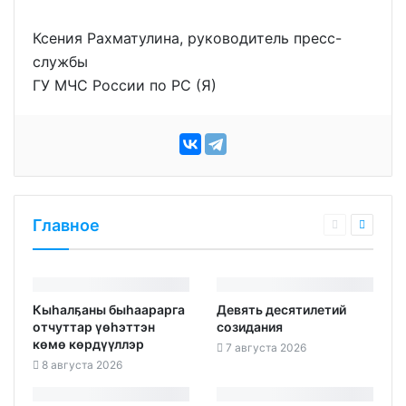
Ксения Рахматулина, руководитель пресс-
службы
ГУ МЧС России по РС (Я)
Главное
Кыһалҕаны быһаарарга
Девять десятилетий
отчуттар үөһэттэн
созидания
көмө көрдүүллэр
7 августа 2026
8 августа 2026