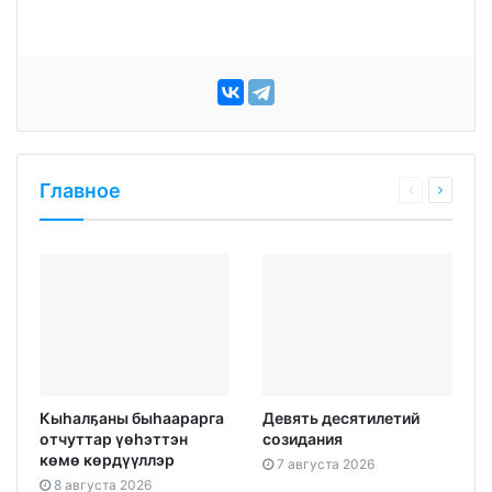
Главное
Кыһалҕаны быһаарарга
Девять десятилетий
отчуттар үөһэттэн
созидания
көмө көрдүүллэр
7 августа 2026
8 августа 2026