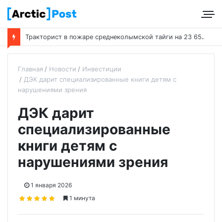
Т
ракторист в пожаре среднеколымской тайги на 23 650 га не виноват
Главная
Новости
Инвестиции
ДЭК дарит специализированные книги детям с
нарушениями зрения
ДЭК дарит
специализированные
книги детям с
нарушениями зрения
1 января 2026
1 минута