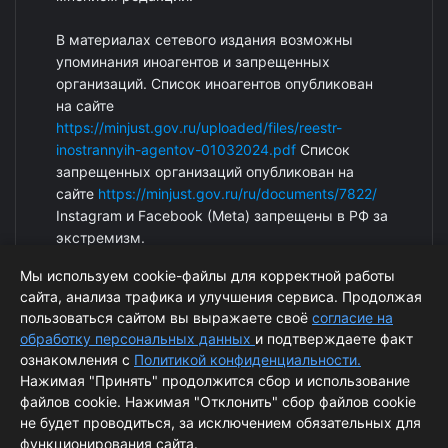
В материалах сетевого издания возможны
упоминания иноагентов и запрещенных
организаций. Список иноагентов опубликован
на сайте
https://minjust.gov.ru/uploaded/files/reestr-
inostrannyih-agentov-01032024.pdf
Список
запрещенных организаций опубликован на
сайте
https://minjust.gov.ru/ru/documents/7822/
Instagram и Facebook (Metа) запрещены в РФ за
экстремизм.
Мы используем cookie-файлы для корректной работы
сайта, анализа трафика и улучшения сервиса. Продолжая
пользоваться сайтом вы выражаете своё
согласие на
обработку персональных данных
и подтверждаете факт
ознакомления с
Политикой конфиденциальности.
Нажимая "Принять" продолжится сбор и использование
файлов cookie. Нажимая "Отклонить" сбор файлов cookie
© ArcticPost. Информация сайта защищена законом об
не будет проводиться, за исключением обязательных для
функционирования сайта.
авторских правах.