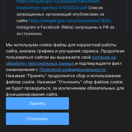
https://minjust.gov.ru/uploaded/files/reestr-
inostrannyih-agentov-01032024.pdf
Список
запрещенных организаций опубликован на
сайте
https://minjust.gov.ru/ru/documents/7822/
Instagram и Facebook (Metа) запрещены в РФ за
экстремизм.
Мы используем cookie-файлы для корректной работы
сайта, анализа трафика и улучшения сервиса. Продолжая
пользоваться сайтом вы выражаете своё
согласие на
обработку персональных данных
и подтверждаете факт
ознакомления с
Политикой конфиденциальности.
Нажимая "Принять" продолжится сбор и использование
файлов cookie. Нажимая "Отклонить" сбор файлов cookie
© ArcticPost. Информация сайта защищена законом об
не будет проводиться, за исключением обязательных для
функционирования сайта.
авторских правах.
Принять
Согласие на обработку персональных данных
Политика обработки персональных данных
Отклонить
Powered by
ALFA Systems