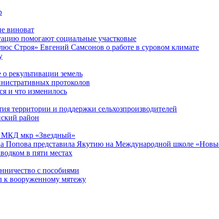
р
не виноват
уацию помогают социальные участковые
люс Строя» Евгений Самсонов о работе в суровом климате
у
 о рекультивации земель
инистративных протоколов
я и что изменилось
тия территории и поддержки сельхозпроизводителей
нский район
13 МКД мкр «Звездный»
а Попова представила Якутию на Международной школе «Новые
водком в пяти местах
енничество с пособиями
л к вооруженному мятежу