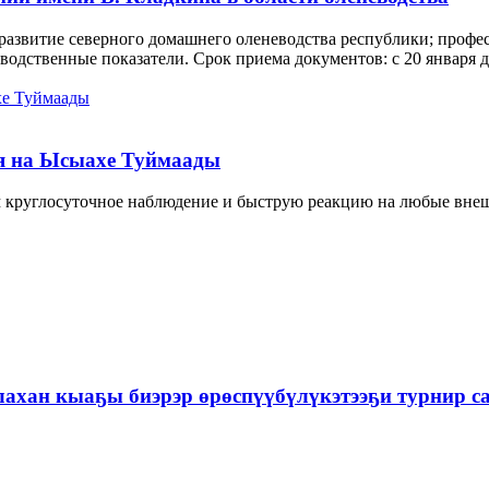
развитие северного домашнего оленеводства республики; профес
одственные показатели. Срок приема документов: с 20 января до
ия на Ысыахе Туймаады
м круглосуточное наблюдение и быструю реакцию на любые вне
улахан кыаҕы биэрэр өрөспүүбүлүкэтээҕи турнир с