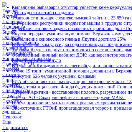
Кыһалҕаны быһаарарга отчуттар үөһэттэн көмө көрдүүллэ
Главная
Девять десятилетий созидания
Якутия
Тракторист в пожаре среднеколымской тайги на 23 650 га 
Политика
В 14 районах республики людям попавшим в трудную сит
Экономика
«Здесь нет типовых задач»: начальник стройплощадки «По
Бизнес
Якутск передал гуманитарную помощь Верхоянскому улус
Общество
Выполнение сенокосного плана в Якутии достигло 25%
Промышленность
В Усть-Алданском улусе два года игнорируют предписание
Инвестиции
Управам Якутска вернут полномочия по составлению адм
Недвижимость
Обновленный личный кабинет ДЭК: как зарегистрироватьс
Национальные проекты
Когда терпение лопнуло
Скандалы и ЧП
В Тулагино-Кильдямском наслеге обсудили вопросы разви
Выборы
Около 19 тонн гуманитарной помощи доставили в Верхоя
Столица
В Якутии 626 человек укушены клещами
Спорт
РИА обязали ввести в эксплуатацию электросчетчики в 
Культура
Обладательница гранта Фонда будущих поколений Лилиан
Спецпроекты
«Дороги Арктики» восстановили полотно, разрушенное па
Сахалыы
Чат-бот АО «Сахатранснефтегаз» в мессенджере МАКС
Экология
Горсуд приговорил мать и дочь к реальным срокам за мош
Погода
Экс-сотрудник ГТОиБ пропагандировал террор и призыва
Здоровье
Некролог
Еще
Подписаться