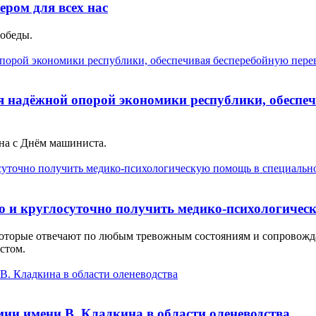
ером для всех нас
обеды.
я надёжной опорой экономики республики, обеспеч
а с Днём машиниста.
о и круглосуточно получить медико-психологичес
которые отвечают по любым тревожным состояниям и сопровожда
стом.
ии имени В. Кладкина в области оленеводства