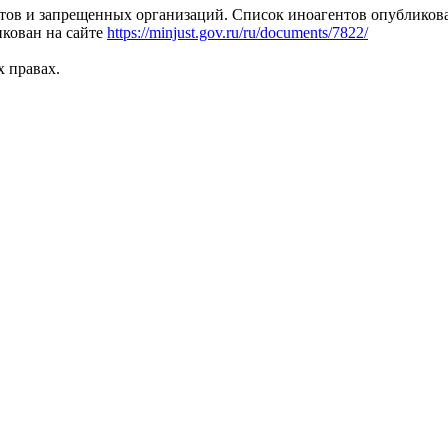
тов и запрещенных организаций. Список иноагентов опубликов
кован на сайте
https://minjust.gov.ru/ru/documents/7822/
х правах.