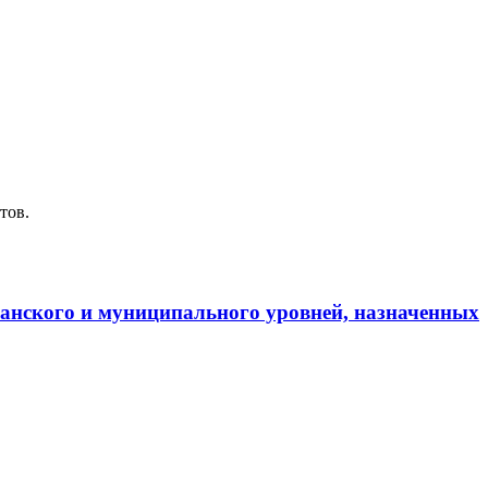
тов.
канского и муниципального уровней, назначенных