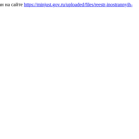
ан на сайте
https://minjust.gov.ru/uploaded/files/reestr-inostrannyih-