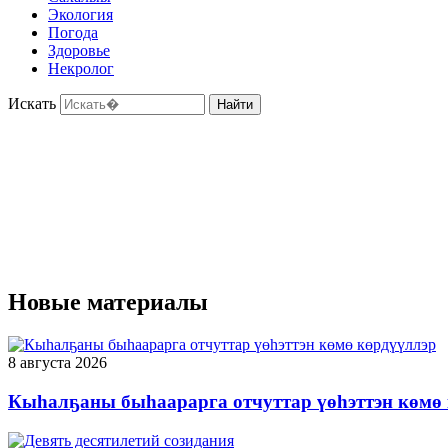
Экология
Погода
Здоровье
Некролог
Искать
Найти
Новые материалы
8 августа 2026
Кыһалҕаны быһаарарга отчуттар үөһэттэн көмө