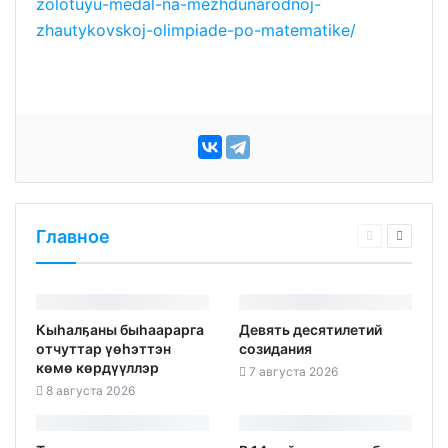
zolotuyu-medal-na-mezhdunarodnoj-
zhautykovskoj-olimpiade-po-matematike/
Главное
Кыһалҕаны быһаарарга
Девять десятилетий
отчуттар үөһэттэн
созидания
көмө көрдүүллэр
7 августа 2026
8 августа 2026