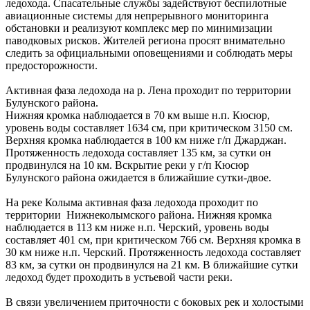
ледохода. Спасательные службы задействуют беспилотные
авиационные системы для непрерывного мониторинга
обстановки и реализуют комплекс мер по минимизации
паводковых рисков. Жителей региона просят внимательно
следить за официальными оповещениями и соблюдать меры
предосторожности.
Активная фаза ледохода на р. Лена проходит по территории
Булунского района.
Нижняя кромка наблюдается в 70 км выше н.п. Кюсюр,
уровень воды составляет 1634 см, при критическом 3150 см.
Верхняя кромка наблюдается в 100 км ниже г/п Джарджан.
Протяженность ледохода составляет 135 км, за сутки он
продвинулся на 10 км. Вскрытие реки у г/п Кюсюр
Булунского района ожидается в ближайшие сутки-двое.
На реке Колыма активная фаза ледохода проходит по
территории Нижнеколымского района. Нижняя кромка
наблюдается в 113 км ниже н.п. Черский, уровень воды
составляет 401 см, при критическом 766 см. Верхняя кромка в
30 км ниже н.п. Черский. Протяженность ледохода составляет
83 км, за сутки он продвинулся на 21 км. В ближайшие сутки
ледоход будет проходить в устьевой части реки.
В связи увеличением приточности с боковых рек и холостыми