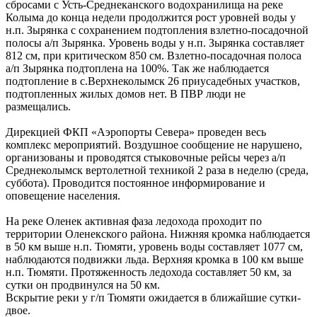
сбросами с Усть-Среднеканского водохранилища на реке
Колыма до конца недели продолжится рост уровней воды у
н.п. Зырянка с сохранением подтопления взлетно-посадочной
полосы а/п Зырянка. Уровень воды у н.п. Зырянка составляет
812 см, при критическом 850 см. Взлетно-посадочная полоса
а/п Зырянка подтоплена на 100%. Так же наблюдается
подтопление в с.Верхнеколымск 26 приусадебных участков,
подтопленных жилых домов нет. В ПВР люди не
размещались.
Дирекцией ФКП «Аэропорты Севера» проведен весь
комплекс мероприятий. Воздушное сообщение не нарушено,
организованы и проводятся стыковочные рейсы через а/п
Среднеколымск вертолетной техникой 2 раза в неделю (среда,
суббота). Проводится постоянное информирование и
оповещение населения.
На реке Оленек активная фаза ледохода проходит по
территории Оленекского района. Нижняя кромка наблюдается
в 50 км выше н.п. Тюмяти, уровень воды составляет 1077 см,
наблюдаются подвижки льда. Верхняя кромка в 100 км выше
н.п. Тюмяти. Протяженность ледохода составляет 50 км, за
сутки он продвинулся на 50 км.
Вскрытие реки у г/п Тюмяти ожидается в ближайшие сутки-
двое.