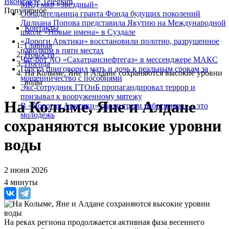
Вконтакте
Telegram
МКД мкр «Звездный»
Популярное
Обладательница гранта Фонда будущих поколений
Лилиана Попова представила Якутию на Международной
Контакты
школе «Новые имена» в Суздале
«Дороги Арктики» восстановили полотно, разрушенное
Главная
паводком в пяти местах
Новости
Чат-бот АО «Сахатранснефтегаз» в мессенджере МАКС
Погода
Горсуд приговорил мать и дочь к реальным срокам за
На Колыме, Яне и Алдане сохраняются высокие уровни
мошенничество с пособиями
воды
Экс-сотрудник ГТОиБ пропагандировал террор и
призывал к вооруженному мятежу
На Колыме, Яне и Алдане
В «Дорогах Арктики» около трети работников — это
молодежь
сохраняются высокие уровни
воды
2 июня 2026
4 минуты
На реках региона продолжается активная фаза весеннего