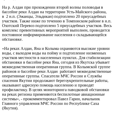
На р. Алдан при прохождении второй волны половодья в
бассейне реки Алдан на территории Усть-Майского района,
в 2 н.п. (Эжанцы, Эльдикан) подтоплено 20 приусадебных
участков. Также ниже по течению в Томпонском районе в н.п.
Охотский Перевоз подтоплено 5 приусадебных участков. Весь
комплекс превентивных мероприятий выполнен, проводится
постоянное информирование населения о складывающейся
обстановке.
«На реках Алдан, Яна и Колыма охраняются высокие уровни
воды, с выходом воды на пойму и подтопление низменных
участков местности в населенных пунктах. Для стабилизации
обстановки в бассейне реки Яна, сегодня из Якутска убывает
межведомственная оперативная группа. В Колымской группе
районов и бассейне реки Алдан работают межведомственные
оперативные группы. Спасатели МЧС России и Службы
спасения Якутии продолжают берегоукрепительные работы,
оказывают адресную помощь населению и проводят
профилактику. В целях мониторинга паводковой обстановки
на реках региона применяются беспилотные авиационные
системы», - прокомментировал Павел Гарин, начальник
Главного управления МЧС России по Республике Саха
(Якутия).