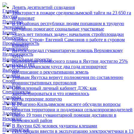
Девять десятилетий созидания
Главная
Тракторист в пожаре среднеколымской тайги на 23 650 га
Якутия
не виноват
Политика
В 14 районах республики людям попавшим в трудную
Экономика
ситуацию помогают социальные участковые
Бизнес
«Здесь нет типовых задач»: начальник стройплощадки
Общество
«Полюс Строя» Евгений Самсонов о работе в суровом
Промышленность
климате
Инвестиции
Якутск передал гуманитарную помощь Верхоянскому
Недвижимость
улусу
Национальные проекты
Выполнение сенокосного плана в Якутии достигло 25%
Скандалы и ЧП
В Усть-Алданском улусе два года игнорируют
Выборы
предписание о рекультивации земель
Столица
Управам Якутска вернут полномочия по составлению
Спорт
административных протоколов
Культура
Обновленный личный кабинет ДЭК: как
Спецпроекты
зарегистрироваться и что изменилось
Сахалыы
Когда терпение лопнуло
Экология
В Тулагино-Кильдямском наслеге обсудили вопросы
Погода
развития территории и поддержки сельхозпроизводителей
Здоровье
Около 19 тонн гуманитарной помощи доставили в
Некролог
Верхоянский район
Еще
В Якутии 626 человек укушены клещами
Подписаться
РИА обязали ввести в эксплуатацию электросчетчики в 13