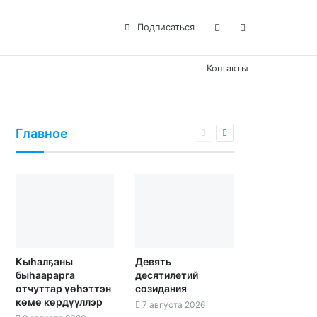
Подписаться
Контакты
Главное
Кыһалҕаны
Девять
быһаарарга
десятилетий
отчуттар үөһэттэн
созидания
көмө көрдүүллэр
7 августа 2026