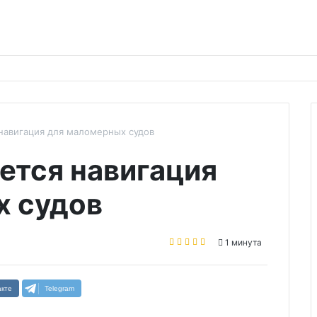
 навигация для маломерных судов
ется навигация
х судов
1 минута
кте
Telegram