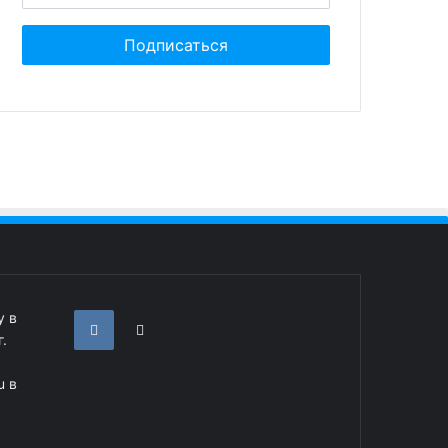
у в
.
u в