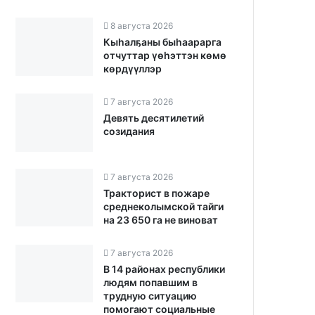
8 августа 2026
Кыһалҕаны быһаарарга
отчуттар үөһэттэн көмө
көрдүүллэр
7 августа 2026
Девять десятилетий
созидания
7 августа 2026
Тракторист в пожаре
среднеколымской тайги
на 23 650 га не виноват
7 августа 2026
В 14 районах республики
людям попавшим в
трудную ситуацию
помогают социальные