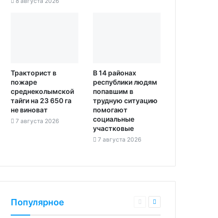
8 августа 2026
Тракторист в
В 14 районах
пожаре
республики людям
среднеколымской
попавшим в
тайги на 23 650 га
трудную ситуацию
не виноват
помогают
социальные
7 августа 2026
участковые
7 августа 2026
Популярное