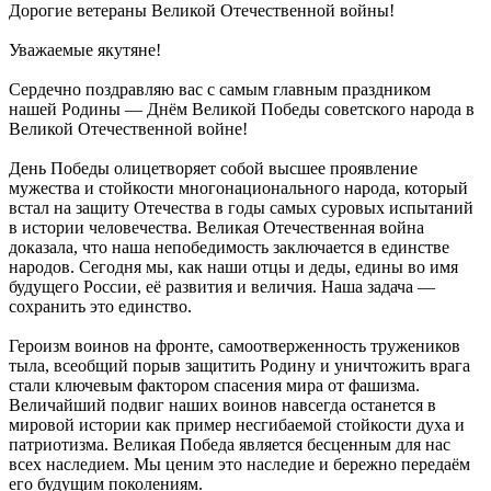
Дорогие ветераны Великой Отечественной войны!
Уважаемые якутяне!
Сердечно поздравляю вас с самым главным праздником
нашей Родины — Днём Великой Победы советского народа в
Великой Отечественной войне!
День Победы олицетворяет собой высшее проявление
мужества и стойкости многонационального народа, который
встал на защиту Отечества в годы самых суровых испытаний
в истории человечества. Великая Отечественная война
доказала, что наша непобедимость заключается в единстве
народов. Сегодня мы, как наши отцы и деды, едины во имя
будущего России, её развития и величия. Наша задача —
сохранить это единство.
Героизм воинов на фронте, самоотверженность тружеников
тыла, всеобщий порыв защитить Родину и уничтожить врага
стали ключевым фактором спасения мира от фашизма.
Величайший подвиг наших воинов навсегда останется в
мировой истории как пример несгибаемой стойкости духа и
патриотизма. Великая Победа является бесценным для нас
всех наследием. Мы ценим это наследие и бережно передаём
его будущим поколениям.