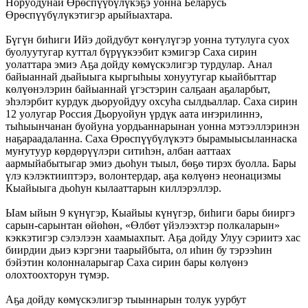
Норуодунай Өрөспүүбүлүкэҕэ уонна Беларусь
Өрөспүүбүлүкэтигэр арыйыахтара.
Бүгүн биһиги Ийэ дойдубут көҥүлүгэр уонна тутулуга суох
буолуутугар куттал бүрүүкээбит кэмигэр Саха сирин
уолаттара эмиэ Аҕа дойду көмүскэлигэр турдулар. Анал
байыаннай дьайыыга кыргыһыы хонуутугар кыайбыттар
көлүөнэлэрин байыаннай үгэстэрин салҕаан аҕаларбыт,
эһэлэрбит курдук дьоруойдуу охсуһа сылдьаллар. Саха сирин
12 уолугар Россия Дьоруойун үрдүк аата иҥэрилиннэ,
тыһыынчанан буойуна уордьаннарынан уонна мэтээллэринэн
наҕараадаланна. Саха Өрөспүүбүлүкэтэ бырамыысыланнаска
муҥутуур көрдөрүүлэри ситиһэн, албан ааттаах
аармыйабытыгар эмиэ дьоһун тыыл, бөҕө тирэх буолла. Бары
үлэ кэлэктииптэрэ, волонтердар, аҕа көлүөнэ неонацизмы
Кыайыыга дьоһун кылааттарын киллэрэллэр.
Ыам ыйын 9 күнүгэр, Кыайыы күнүгэр, биһиги бары бииргэ
сарын-сарынтан өйөһөн, «Өлбөт үйэлээхтэр полкаларын»
кэккэтигэр сэлэлээн хаамыахпыт. Аҕа дойду Улуу сэриитэ хас
биирдии дьиэ кэргэни таарыйбыта, ол иһин бу тэрээһин
бэйэтин колонналарыгар Саха сирин бары көлүөнэ
олохтоохторун түмэр.
Аҕа дойду көмүскэлигэр тыыннарын толук уурбут