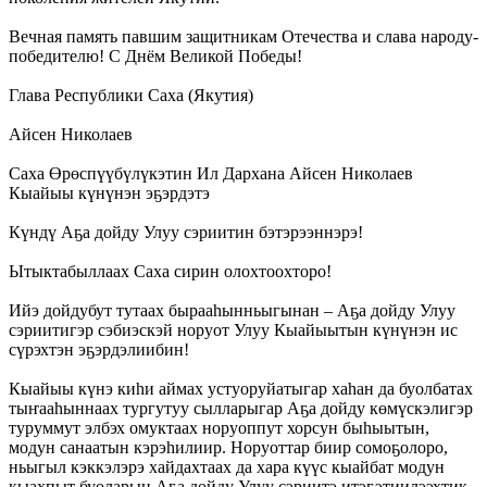
Вечная память павшим защитникам Отечества и слава народу-
победителю! С Днём Великой Победы!
Глава Республики Саха (Якутия)
Айсен Николаев
Саха Өрөспүүбүлүкэтин Ил Дархана Айсен Николаев
Кыайыы күнүнэн эҕэрдэтэ
Күндү Аҕа дойду Улуу сэриитин бэтэрээннэрэ!
Ытыктабыллаах Саха сирин олохтоохторо!
Ийэ дойдубут тутаах бырааһынньыгынан – Аҕа дойду Улуу
сэриитигэр сэбиэскэй норуот Улуу Кыайыытын күнүнэн ис
сүрэхтэн эҕэрдэлиибин!
Кыайыы күнэ киһи аймах устуоруйатыгар хаһан да буолбатах
тыҥааһыннаах тургутуу сылларыгар Аҕа дойду көмүскэлигэр
туруммут элбэх омуктаах норуоппут хорсун быһыытын,
модун санаатын кэрэһилиир. Норуоттар биир сомоҕолоро,
ньыгыл кэккэлэрэ хайдахтаах да хара күүс кыайбат модун
кыахпыт буоларын Аҕа дойду Улуу сэриитэ итэҕэтиилээхтик