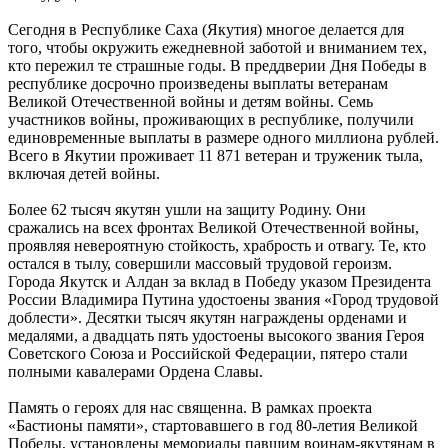
Сегодня в Республике Саха (Якутия) многое делается для
того, чтобы окружить ежедневной заботой и вниманием тех,
кто пережил те страшные годы. В преддверии Дня Победы в
республике досрочно произведены выплаты ветеранам
Великой Отечественной войны и детям войны. Семь
участников войны, проживающих в республике, получили
единовременные выплаты в размере одного миллиона рублей.
Всего в Якутии проживает 11 871 ветеран и труженик тыла,
включая детей войны.
Более 62 тысяч якутян ушли на защиту Родину. Они
сражались на всех фронтах Великой Отечественной войны,
проявляя невероятную стойкость, храбрость и отвагу. Те, кто
остался в тылу, совершили массовый трудовой героизм.
Города Якутск и Алдан за вклад в Победу указом Президента
России Владимира Путина удостоены звания «Город трудовой
доблести». Десятки тысяч якутян награждены орденами и
медалями, а двадцать пять удостоены высокого звания Героя
Советского Союза и Российской Федерации, пятеро стали
полными кавалерами Ордена Славы.
Память о героях для нас священна. В рамках проекта
«Бастионы памяти», стартовавшего в год 80-летия Великой
Победы, установлены мемориалы павшим воинам-якутянам в