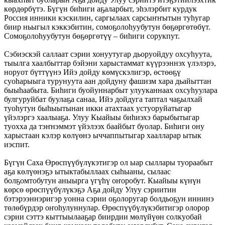
көрдөрбүтэ. Бүгүн биһиги аҕаларбыт, эһэлэрбит курдук
Россия инники кэскилин, саргылаах сарсыҥҥытын туһугар
биир ньыгыл кэккэбитин, сомоҕолоһуубутун бөҕөргөтөбүт.
Сомоҕолоһуубутун бөҕөргөтүү – биһиги сорукпут.
Сэбиэскэй саллаат сэрии хонуутугар дьоруойдуу охсуһуута,
тыылга хаалбыттар бэйэни харыстаммат күүрээннэх үлэлэрэ,
норуот бүттүүнэ Ийэ дойду көмүскэлигэр, өстөөҕү
суоһарыыга турунуута аан дойдуну фашизм хара дьайыттан
быыһаабыта. Биһиги буойуннарбыт улууканнаах охсуһуулара
булгуруйбат буулаҕа санаа, Ийэ дойдуга таптал чаҕылхай
туоһутун быһыытынан икки атахтаах устуоруйатыгар
үйэлэргэ хаалыаҕа. Улуу Кыайыы биһиэхэ барыбытыгар
туохха да тэҥнэммэт үйэлээх баайбыт буолар. Биһиги ону
харыстаан кэлэр көлүөнэ ыччаппытыгар хаалларар ытык
иэспит.
Бүгүн Саха Өрөспүүбүлүкэтигэр ол ыар сыллары туораабыт
аҕа көлүөнэҕэ ытыктабыллаах сыһыаны, сылаас
болҕомтобутун аныырга үгүһү оҥоробут. Кыайыы күнүн
көрсө өрөспүүбүлүкэҕэ Аҕа дойду Улуу сэриитин
бэтэрээннэригэр уонна сэрии оҕолоругар болдьоҕун иннинэ
төлөбүрдэр оҥоһулуннулар. Өрөспүүбүлүкэбитигэр олорор
сэрии сэттэ кыттыылааҕар биирдии мөлүйүөн солкуобай