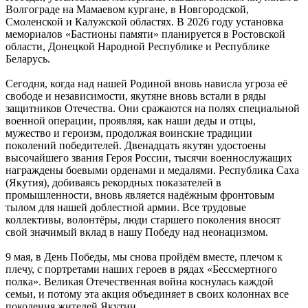
Волгограде на Мамаевом кургане, в Новгородской,
Смоленской и Калужской областях. В 2026 году установка
мемориалов «Бастионы памяти» планируется в Ростовской
области, Донецкой Народной Республике и Республике
Беларусь.
Сегодня, когда над нашей Родиной вновь нависла угроза её
свободе и независимости, якутяне вновь встали в ряды
защитников Отечества. Они сражаются на полях специальной
военной операции, проявляя, как наши деды и отцы,
мужество и героизм, продолжая воинские традиции
поколений победителей. Двенадцать якутян удостоены
высочайшего звания Героя России, тысячи военнослужащих
награждены боевыми орденами и медалями. Республика Саха
(Якутия), добиваясь рекордных показателей в
промышленности, вновь является надёжным фронтовым
тылом для нашей доблестной армии. Все трудовые
коллективы, волонтёры, люди старшего поколения вносят
свой значимый вклад в нашу Победу над неонацизмом.
9 мая, в День Победы, мы снова пройдём вместе, плечом к
плечу, с портретами наших героев в рядах «Бессмертного
полка». Великая Отечественная война коснулась каждой
семьи, и потому эта акция объединяет в своих колоннах все
поколения жителей Якутии.