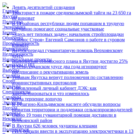
Девять десятилетий созидания
Главная
Тракторист в пожаре среднеколымской тайги на 23 650 га
Якутия
не виноват
Политика
В 14 районах республики людям попавшим в трудную
Экономика
ситуацию помогают социальные участковые
Бизнес
«Здесь нет типовых задач»: начальник стройплощадки
Общество
«Полюс Строя» Евгений Самсонов о работе в суровом
Промышленность
климате
Инвестиции
Якутск передал гуманитарную помощь Верхоянскому
Недвижимость
улусу
Национальные проекты
Выполнение сенокосного плана в Якутии достигло 25%
Скандалы и ЧП
В Усть-Алданском улусе два года игнорируют
Выборы
предписание о рекультивации земель
Столица
Управам Якутска вернут полномочия по составлению
Спорт
административных протоколов
Культура
Обновленный личный кабинет ДЭК: как
Спецпроекты
зарегистрироваться и что изменилось
Сахалыы
Когда терпение лопнуло
Экология
В Тулагино-Кильдямском наслеге обсудили вопросы
Погода
развития территории и поддержки сельхозпроизводителей
Здоровье
Около 19 тонн гуманитарной помощи доставили в
Некролог
Верхоянский район
Еще
В Якутии 626 человек укушены клещами
Подписаться
РИА обязали ввести в эксплуатацию электросчетчики в 13