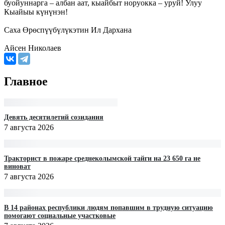
буойуннарга – албан аат, кыайбыт норуокка – уруй! Улуу
Кыайыы күнүнэн!
Саха Өрөспүүбүлүкэтин Ил Дархана
Айсен Николаев
Главное
Девять десятилетий созидания
7 августа 2026
Тракторист в пожаре среднеколымской тайги на 23 650 га не
виноват
7 августа 2026
В 14 районах республики людям попавшим в трудную ситуацию
помогают социальные участковые