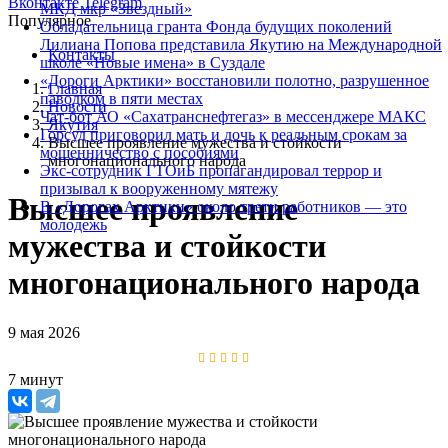
Вконтакте
Telegram
МКД мкр «Звездный»
Популярное
Обладательница гранта Фонда будущих поколений
Лилиана Попова представила Якутию на Международной
Контакты
школе «Новые имена» в Суздале
«Дороги Арктики» восстановили полотно, разрушенное
Главная
паводком в пяти местах
Новости
Чат-бот АО «Сахатранснефтегаз» в мессенджере МАКС
Якутия
Горсуд приговорил мать и дочь к реальным срокам за
Высшее проявление мужества и стойкости
мошенничество с пособиями
многонационального народа
Экс-сотрудник ГТОиБ пропагандировал террор и
призывал к вооруженному мятежу
Высшее проявление
В «Дорогах Арктики» около трети работников — это
молодежь
мужества и стойкости
многонационального народа
9 мая 2026
7 минут