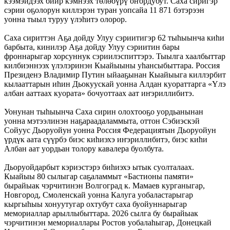
кээмэйдээх биир кэмнээх төлөбүрү оҥордубут. Саха сиригэр
сэрии оҕолорун киллэрэн туран уопсайа 11 871 бэтэрээн
уонна тыыл туруу үлэһитэ олорор.
Саха сириттэн Аҕа дойду Улуу сэриитигэр 62 тыһыынча киһи
барбыта, кинилэр Аҕа дойду Улуу сэриитин бары
фроннарыгар хорсуннук сэриилэспиттэрэ. Тыылга хаалбыттар
килбиэннээх үлэлэринэн Кыайыыны уһансыбыттара. Россия
Президенэ Владимир Путин ыйааҕынан Кыайыыга киллэрбит
кылааттарын иһин Дьокуускай уонна Алдан куораттарга «Үлэ
албан ааттаах куората» бочуоттаах аат иҥэриллибитэ.
Уонунан тыһыынча Саха сирин олохтооҕо уордьанынан
уонна мэтээлинэн наҕараадаламмыта, оттон Сэбиэскэй
Сойуус Дьоруойун уонна Россия Федерациятын Дьоруойун
үрдүк аата сүүрбэ биэс киһиэхэ иҥэриллибитэ, биэс киһи
Албан аат уордьан толору кавалера буолбута.
Дьоруойдарбыт кэриэстэрэ биһиэхэ ытык суолталаах.
Кыайыы 80 сылыгар саҕаламмыт «Бастионы памяти»
бырайыак чэрчитинэн Волгоград к. Мамаев курганыгар,
Новгород, Смоленскай уонна Калуга уобаластарыгар
кыргыһыы хонуутугар охтубут саха буойуннарыгар
мемориаллар арыллыбыттара. 2026 сылга бу бырайыак
чэрчитинэн мемориаллары Ростов уобалаһыгар, Донецкай