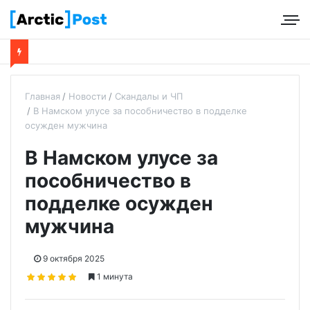
Главная
Новости
Скандалы и ЧП
В Намском улусе за пособничество в подделке
осужден мужчина
В Намском улусе за
пособничество в
подделке осужден
мужчина
9 октября 2025
1 минута