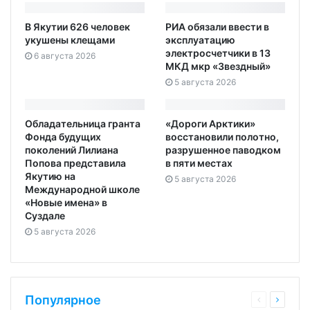
В Якутии 626 человек
РИА обязали ввести в
укушены клещами
эксплуатацию
электросчетчики в 13
6 августа 2026
МКД мкр «Звездный»
5 августа 2026
Обладательница гранта
«Дороги Арктики»
Фонда будущих
восстановили полотно,
поколений Лилиана
разрушенное паводком
Попова представила
в пяти местах
Якутию на
5 августа 2026
Международной школе
«Новые имена» в
Суздале
5 августа 2026
Популярное