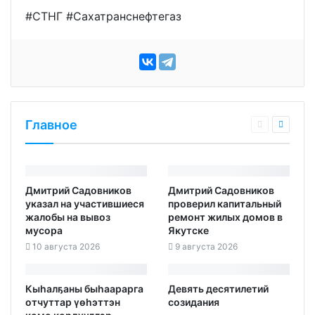
#СТНГ #Сахатранснефтегаз
Главное
Дмитрий Садовников
Дмитрий Садовников
указал на участившиеся
проверил капитальный
жалобы на вывоз
ремонт жилых домов в
мусора
Якутске
10 августа 2026
9 августа 2026
Кыһалҕаны быһаарарга
Девять десятилетий
отчуттар үөһэттэн
созидания