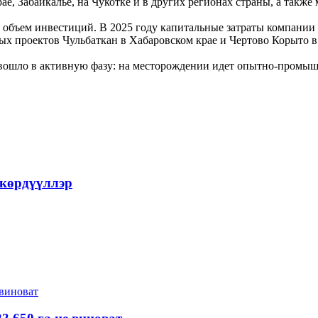
рае, Забайкалье, на Чукотке и в других регионах страны, а так
объем инвестиций. В 2025 году капитальные затраты компании 
овых проектов Чульбаткан в Хабаровском крае и Чертово Корыто в
е вошло в активную фазу: на месторождении идет опытно-промы
 көрдүүллэр