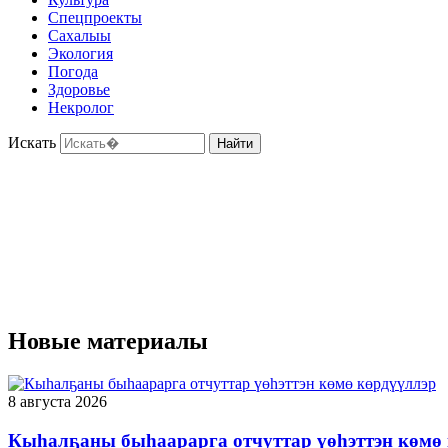
Спецпроекты
Сахалыы
Экология
Погода
Здоровье
Некролог
Искать
Найти
Новые материалы
8 августа 2026
Кыһалҕаны быһаарарга отчуттар үөһэттэн көмө