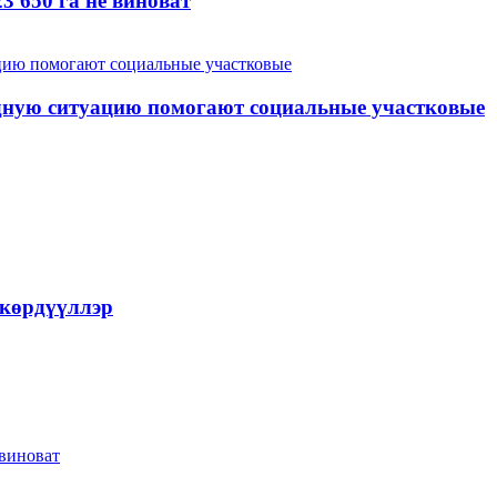
3 650 га не виноват
дную ситуацию помогают социальные участковые
 көрдүүллэр