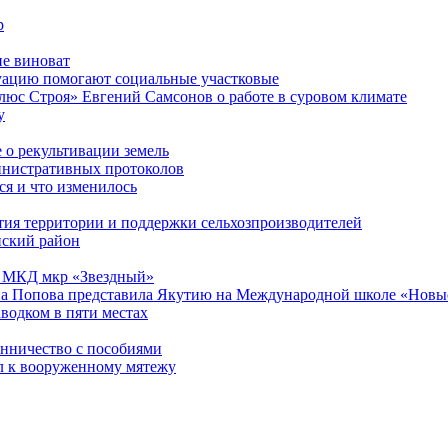
р
не виноват
уацию помогают социальные участковые
люс Строя» Евгений Самсонов о работе в суровом климате
у
 о рекультивации земель
инистративных протоколов
я и что изменилось
тия территории и поддержки сельхозпроизводителей
нский район
13 МКД мкр «Звездный»
а Попова представила Якутию на Международной школе «Новые
водком в пяти местах
енничество с пособиями
л к вооруженному мятежу