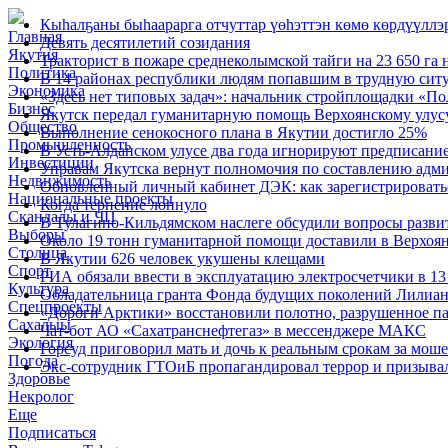
Кыһалҕаны быһаарарга отчуттар үөһэттэн көмө көрдүүллэ
Главная
Девять десятилетий созидания
Якутия
Тракторист в пожаре среднеколымской тайги на 23 650 га 
Политика
В 14 районах республики людям попавшим в трудную сит
Экономика
«Здесь нет типовых задач»: начальник стройплощадки «По
Бизнес
Якутск передал гуманитарную помощь Верхоянскому улус
Общество
Выполнение сенокосного плана в Якутии достигло 25%
Промышленность
В Усть-Алданском улусе два года игнорируют предписание
Инвестиции
Управам Якутска вернут полномочия по составлению адм
Недвижимость
Обновленный личный кабинет ДЭК: как зарегистрироватьс
Национальные проекты
Когда терпение лопнуло
Скандалы и ЧП
В Тулагино-Кильдямском наслеге обсудили вопросы разви
Выборы
Около 19 тонн гуманитарной помощи доставили в Верхоя
Столица
В Якутии 626 человек укушены клещами
Спорт
РИА обязали ввести в эксплуатацию электросчетчики в 
Культура
Обладательница гранта Фонда будущих поколений Лилиан
Спецпроекты
«Дороги Арктики» восстановили полотно, разрушенное па
Сахалыы
Чат-бот АО «Сахатранснефтегаз» в мессенджере МАКС
Экология
Горсуд приговорил мать и дочь к реальным срокам за мош
Погода
Экс-сотрудник ГТОиБ пропагандировал террор и призыва
Здоровье
Некролог
Еще
Подписаться