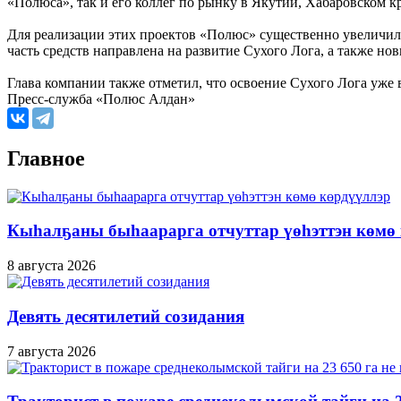
«Полюса», так и его коллег по рынку в Якутии, Хабаровском к
Для реализации этих проектов «Полюс» существенно увеличил 
часть средств направлена на развитие Сухого Лога, а также н
Глава компании также отметил, что освоение Сухого Лога уж
Пресс-служба «Полюс Алдан»
Главное
Кыһалҕаны быһаарарга отчуттар үөһэттэн көмө
8 августа 2026
Девять десятилетий созидания
7 августа 2026