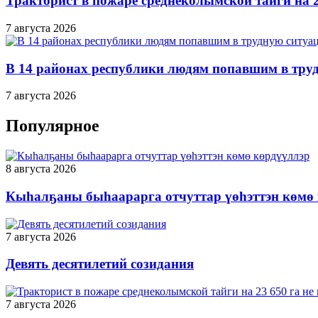
Тракторист в пожаре среднеколымской тайги на 2
7 августа 2026
В 14 районах республики людям попавшим в тру
7 августа 2026
Популярное
8 августа 2026
Кыһалҕаны быһаарарга отчуттар үөһэттэн көмө
7 августа 2026
Девять десятилетий созидания
7 августа 2026