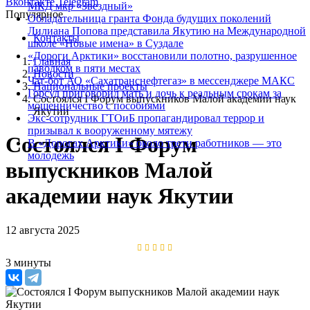
Вконтакте
Telegram
МКД мкр «Звездный»
Популярное
Обладательница гранта Фонда будущих поколений
Лилиана Попова представила Якутию на Международной
Контакты
школе «Новые имена» в Суздале
«Дороги Арктики» восстановили полотно, разрушенное
Главная
паводком в пяти местах
Новости
Чат-бот АО «Сахатранснефтегаз» в мессенджере МАКС
Национальные проекты
Горсуд приговорил мать и дочь к реальным срокам за
Состоялся I Форум выпускников Малой академии наук
мошенничество с пособиями
Якутии
Экс-сотрудник ГТОиБ пропагандировал террор и
призывал к вооруженному мятежу
Состоялся I Форум
В «Дорогах Арктики» около трети работников — это
молодежь
выпускников Малой
академии наук Якутии
12 августа 2025
3 минуты