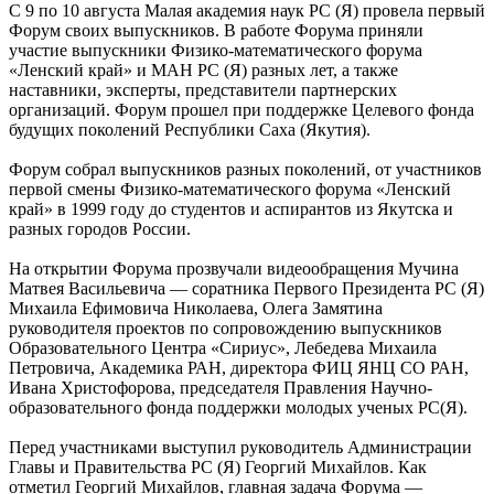
С 9 по 10 августа Малая академия наук РС (Я) провела первый
Форум своих выпускников. В работе Форума приняли
участие выпускники Физико-математического форума
«Ленский край» и МАН РС (Я) разных лет, а также
наставники, эксперты, представители партнерских
организаций. Форум прошел при поддержке Целевого фонда
будущих поколений Республики Саха (Якутия).
Форум собрал выпускников разных поколений, от участников
первой смены Физико-математического форума «Ленский
край» в 1999 году до студентов и аспирантов из Якутска и
разных городов России.
На открытии Форума прозвучали видеообращения Мучина
Матвея Васильевича — соратника Первого Президента РС (Я)
Михаила Ефимовича Николаева, Олега Замятина
руководителя проектов по сопровождению выпускников
Образовательного Центра «Сириус», Лебедева Михаила
Петровича, Академика РАН, директора ФИЦ ЯНЦ СО РАН,
Ивана Христофорова, председателя Правления Научно-
образовательного фонда поддержки молодых ученых РС(Я).
Перед участниками выступил руководитель Администрации
Главы и Правительства РС (Я) Георгий Михайлов. Как
отметил Георгий Михайлов, главная задача Форума —