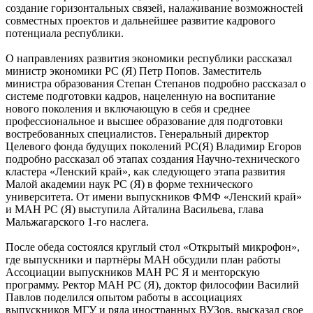
создание горизонтальных связей, налаживание возможностей
совместных проектов и дальнейшее развитие кадрового
потенциала республики.
О направлениях развития экономики республики рассказал
министр экономики РС (Я) Петр Попов. Заместитель
министра образования Степан Степанов подробно рассказал о
системе подготовки кадров, нацеленную на воспитание
нового поколения и включающую в себя и среднее
профессиональное и высшее образование для подготовки
востребованных специалистов. Генеральный директор
Целевого фонда будущих поколений РС(Я) Владимир Егоров
подробно рассказал об этапах создания Научно-технического
кластера «Ленский край», как следующего этапа развития
Малой академии наук РС (Я) в форме технического
университета. От имени выпускников ФМФ «Ленский край»
и МАН РС (Я) выступила Айталина Васильева, глава
Мальжагарского 1-го наслега.
После обеда состоялся круглый стол «Открытый микрофон»,
где выпускники и партнёры МАН обсудили план работы
Ассоциации выпускников МАН РС Я и менторскую
программу. Ректор МАН РС (Я), доктор философии Василий
Павлов поделился опытом работы в ассоциациях
выпускников МГУ и ряда иностранных ВУЗов, высказал свое