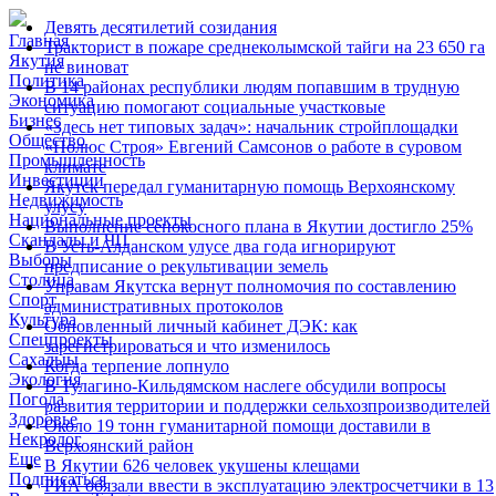
Девять десятилетий созидания
Главная
Тракторист в пожаре среднеколымской тайги на 23 650 га
Якутия
не виноват
Политика
В 14 районах республики людям попавшим в трудную
Экономика
ситуацию помогают социальные участковые
Бизнес
«Здесь нет типовых задач»: начальник стройплощадки
Общество
«Полюс Строя» Евгений Самсонов о работе в суровом
Промышленность
климате
Инвестиции
Якутск передал гуманитарную помощь Верхоянскому
Недвижимость
улусу
Национальные проекты
Выполнение сенокосного плана в Якутии достигло 25%
Скандалы и ЧП
В Усть-Алданском улусе два года игнорируют
Выборы
предписание о рекультивации земель
Столица
Управам Якутска вернут полномочия по составлению
Спорт
административных протоколов
Культура
Обновленный личный кабинет ДЭК: как
Спецпроекты
зарегистрироваться и что изменилось
Сахалыы
Когда терпение лопнуло
Экология
В Тулагино-Кильдямском наслеге обсудили вопросы
Погода
развития территории и поддержки сельхозпроизводителей
Здоровье
Около 19 тонн гуманитарной помощи доставили в
Некролог
Верхоянский район
Еще
В Якутии 626 человек укушены клещами
Подписаться
РИА обязали ввести в эксплуатацию электросчетчики в 13