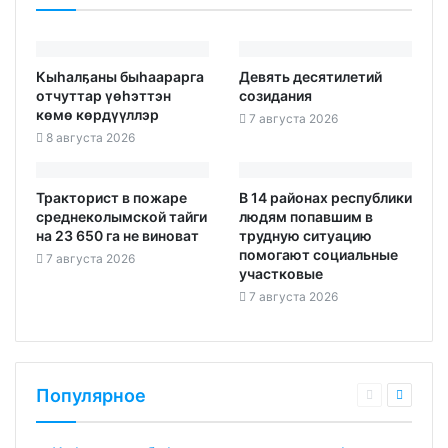
Кыһалҕаны быһаарарга
Девять десятилетий
отчуттар үөһэттэн
созидания
көмө көрдүүллэр
7 августа 2026
8 августа 2026
Тракторист в пожаре
В 14 районах республики
среднеколымской тайги
людям попавшим в
на 23 650 га не виноват
трудную ситуацию
помогают социальные
7 августа 2026
участковые
7 августа 2026
Популярное