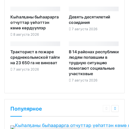
Кыһалҕаны быһаарарга
Девять десятилетий
отчуттар үөһэттэн
созидания
көмө көрдүүллэр
7 августа 2026
8 августа 2026
Тракторист в пожаре
В 14 районах республики
среднеколымской тайги
людям попавшим в
на 23 650 га не виноват
трудную ситуацию
помогают социальные
7 августа 2026
участковые
7 августа 2026
Популярное