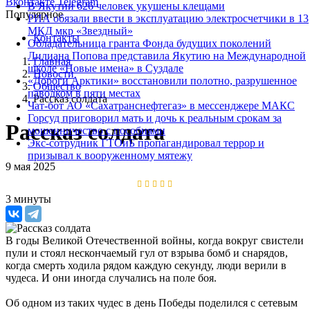
Вконтакте
Telegram
В Якутии 626 человек укушены клещами
Популярное
РИА обязали ввести в эксплуатацию электросчетчики в 13
МКД мкр «Звездный»
Контакты
Обладательница гранта Фонда будущих поколений
Лилиана Попова представила Якутию на Международной
Главная
школе «Новые имена» в Суздале
Новости
«Дороги Арктики» восстановили полотно, разрушенное
Общество
паводком в пяти местах
Рассказ солдата
Чат-бот АО «Сахатранснефтегаз» в мессенджере МАКС
Горсуд приговорил мать и дочь к реальным срокам за
Рассказ солдата
мошенничество с пособиями
Экс-сотрудник ГТОиБ пропагандировал террор и
призывал к вооруженному мятежу
9 мая 2025
3 минуты
В годы Великой Отечественной войны, когда вокруг свистели
пули и стоял нескончаемый гул от взрыва бомб и снарядов,
когда смерть ходила рядом каждую секунду, люди верили в
чудеса. И они иногда случались на поле боя.
Об одном из таких чудес в день Победы поделился с сетевым