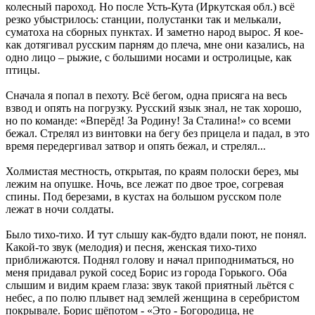
колесный пароход. Но после Усть-Кута (Иркутская обл.) всё
резко убыстрилось: станции, полустанки так и мелькали,
суматоха на сборных пунктах. И заметно народ вырос. Я кое-
как дотягивал русским парням до плеча, мне они казались, на
одно лицо – рыжие, с большими носами и остролицые, как
птицы.
Сначала я попал в пехоту. Всё бегом, одна присяга на весь
взвод и опять на погрузку. Русский язык знал, не так хорошо,
но по команде: «Вперёд! За Родину! За Сталина!» со всеми
бежал. Стрелял из винтовки на бегу без прицела и падал, в это
время передергивал затвор и опять бежал, и стрелял...
Холмистая местность, открытая, по краям полоски берез, мы
лежим на опушке. Ночь, все лежат по двое трое, согревая
спины. Под березами, в кустах на большом русском поле
лежат в ночи солдаты.
Было тихо-тихо. И тут слышу как-будто вдали поют, не понял.
Какой-то звук (мелодия) и песня, женская тихо-тихо
приближаются. Поднял голову и начал приподниматься, но
меня придавал рукой сосед Борис из города Горького. Оба
слышим и видим краем глаза: звук такой приятный льётся с
небес, а по полю плывет над землей женщина в серебристом
покрывале. Борис шёпотом - «Это - Богородица, не