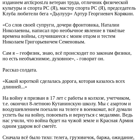
изданием arcticpost.ru ветеран труда, отличник физической
культуры и спорта РС (Я), мастер спорта РС (Я), председатель
Клуба любители бега «Дьулуур» Артур Георгиевич Корякин.
«Со слов своей супруги, дочери фронтовика, Наталии
Николаевны, написал про необычное явление в тяжёлые
времена войны, случившееся с моим отцом и тестем
Николаем Григорьевичем Семеновым.
Сам я – геофизик, знаю, всё происходит по законам физики,
но есть необъяснимое, духовное», - говорит он.
Рассказ солдата.
«Какой короткой сделалась дорога, которая казалось всех
длинней...»
На войну я призван в 17 лет с работы в колхозе, учетчиком,
т.е. окончил 8-летнюю Кутанинскую школу. Мы с азартом и
воодушевлением поехали на телеге в военкомат, всё думали
успеть бы на войну, повоевать и вернуться с медалями. Ведь
нас учили, что война будет на чужой земле и Красная Армия
одним ударом всё сметёт.
Сначала всё было тихо: телега, грузовичок, баржа, ожидание,