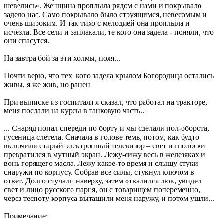
шевелись». Женщина проплыла рядом с нами и покрывало
задело нас. Само покрывало было струящимся, невесомым и
очень широким. И так тихо с мелодией она проплыла и
исчезла. Все сели и заплакали, те кого она задела - поняли, что
они спасутся.
На завтра бой за эти холмы, поля...
Почти верю, что тех, кого задела крылом Богородица остались
живы, я же жив, но ранен.
При выписке из госпиталя я сказал, что работал на тракторе,
меня послали на курсы в танковую часть...
... Снаряд попал спереди по борту и мы сделали пол-оборота,
гусеница слетела. Сначала в голове темь, потом, как будто
включили старый электронный телевизор – свет из полоски
превратился в мутный экран. Лежу-сижу весь в железяках и
вонь горящего масла. Лежу какое-то время и слышу стуки
снаружи по корпусу. Собрав все силы, стукнул ключом в
ответ. Долго стучали наверху, затем отвалился люк, увидел
свет и лицо русского парня, он с товарищем попеременно,
через тесноту корпуса вытащили меня наружу, и потом ушли...
Примечание: