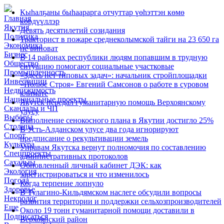
Кыһалҕаны быһаарарга отчуттар үөһэттэн көмө
Главная
көрдүүллэр
Якутия
Девять десятилетий созидания
Политика
Тракторист в пожаре среднеколымской тайги на 23 650 га
Экономика
не виноват
Бизнес
В 14 районах республики людям попавшим в трудную
Общество
ситуацию помогают социальные участковые
Промышленность
«Здесь нет типовых задач»: начальник стройплощадки
Инвестиции
«Полюс Строя» Евгений Самсонов о работе в суровом
Недвижимость
климате
Национальные проекты
Якутск передал гуманитарную помощь Верхоянскому
Скандалы и ЧП
улусу
Выборы
Выполнение сенокосного плана в Якутии достигло 25%
Столица
В Усть-Алданском улусе два года игнорируют
Спорт
предписание о рекультивации земель
Культура
Управам Якутска вернут полномочия по составлению
Спецпроекты
административных протоколов
Сахалыы
Обновленный личный кабинет ДЭК: как
Экология
зарегистрироваться и что изменилось
Погода
Когда терпение лопнуло
Здоровье
В Тулагино-Кильдямском наслеге обсудили вопросы
Некролог
развития территории и поддержки сельхозпроизводителей
Еще
Около 19 тонн гуманитарной помощи доставили в
Подписаться
Верхоянский район