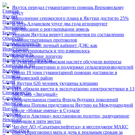
Якутск передал гуманитарную помощь Верхоянскому
Главная
улусу
Якутия
Выполнение сенокосного плана в Якутии достигло 25%
Политика
В Усть-Алданском улусе два года игнорируют
Экономика
предписание о рекультивации земель
Бизнес
Управам Якутска вернут полномочия по составлению
Общество
административных протоколов
Промышленность
Обновленный личный кабинет ДЭК: как
Инвестиции
зарегистрироваться и что изменилось
Недвижимость
Когда терпение лопнуло
Национальные проекты
В Тулагино-Кильдямском наслеге обсудили вопросы
Скандалы и ЧП
развития территории и поддержки сельхозпроизводителей
Выборы
Около 19 тонн гуманитарной помощи доставили в
Столица
Верхоянский район
Спорт
В Якутии 626 человек укушены клещами
Культура
РИА обязали ввести в эксплуатацию электросчетчики в 13
Спецпроекты
МКД мкр «Звездный»
Сахалыы
Обладательница гранта Фонда будущих поколений
Экология
Лилиана Попова представила Якутию на Международной
Погода
школе «Новые имена» в Суздале
Здоровье
«Дороги Арктики» восстановили полотно, разрушенное
Некролог
паводком в пяти местах
Еще
Чат-бот АО «Сахатранснефтегаз» в мессенджере МАКС
Подписаться
Горсуд приговорил мать и дочь к реальным срокам за