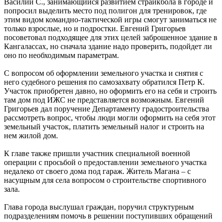
Василий С., занимающийся развитием страйкбола в городе и
попросил выделить место под полигон для тренировок, где
этим видом командно-тактической игры смогут заниматься не
только взрослые, но и подростки. Евгений Григорьев
посоветовал подходящее для этих целей заброшенное здание в
Кангалассах, но сначала здание надо проверить, подойдет ли
оно по необходимым параметрам.
С вопросом об оформлении земельного участка и снятия с
него судебного решения по самозахвату обратился Петр К.
Участок приобретен давно, но оформить его на себя и строить
там дом под ИЖС не представляется возможным. Евгений
Григорьев дал поручение Департаменту градостроительства
рассмотреть вопрос, чтобы люди могли оформить на себя этот
земельный участок, платить земельный налог и строить на
нем жилой дом.
К главе также пришли участник специальной военной
операции с просьбой о предоставлении земельного участка
недалеко от своего дома под гараж. Житель Магана – с
насущным для села вопросом о строительстве спортивного
зала.
Глава города выслушал граждан, поручил структурным
подразделениям помочь в решении поступивших обращений