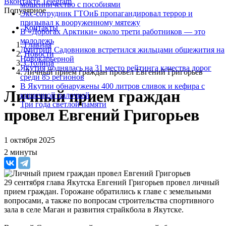
Вконтакте
Telegram
мошенничество с пособиями
Популярное
Экс-сотрудник ГТОиБ пропагандировал террор и
призывал к вооруженному мятежу
Контакты
В «Дорогах Арктики» около трети работников — это
молодежь
Главная
Дмитрий Садовников встретился жильцами общежития на
Новости
Новокарьерной
Столица
Якутия поднялась на 31 место рейтинга качества дорог
Личный прием граждан провел Евгений Григорьев
среди 85 регионов
В Якутии обнаружены 400 литров сливок и кефира с
Личный прием граждан
кишечной палочкой
Три года светлой памяти
провел Евгений Григорьев
1 октября 2025
2 минуты
29 сентября глава Якутска Евгений Григорьев провел личный
прием граждан. Горожане обратились к главе с земельными
вопросами, а также по вопросам строительства спортивного
зала в селе Маган и развития страйкбола в Якутске.